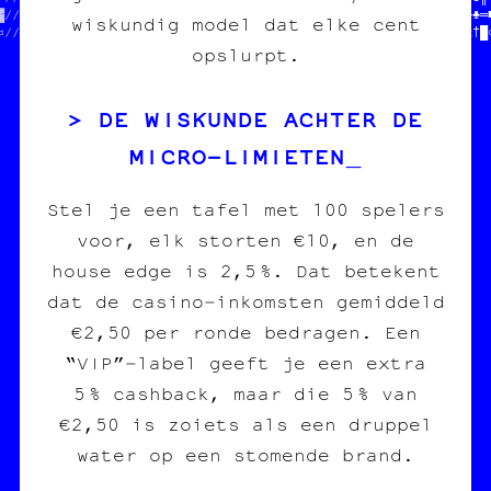
▓//  EN CROQUETTES            ////                       //┘≈┌♣═■
wiskundig model dat elke cent
¤//  HELP HELP                /////////////////////////////★★«†█
opslurpt.
DE WISKUNDE ACHTER DE
MICRO‑LIMIETEN
Stel je een tafel met 100 spelers
voor, elk storten €10, en de
house edge is 2,5 %. Dat betekent
dat de casino‑inkomsten gemiddeld
€2,50 per ronde bedragen. Een
“VIP”‑label geeft je een extra
5 % cashback, maar die 5 % van
€2,50 is zoiets als een druppel
water op een stomende brand.