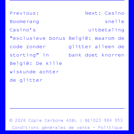
Previous:
Next:
Casino
Boomerang
snelle
NAVIGATION
Casino’s
uitbetaling
DE
“exclusieve bonus
België: Waarom de
L’ARTICLE
code zonder
glitter alleen de
storting” in
bank doet knorren
België: De kille
wiskunde achter
de glitter
© 2026 Copie Carbone ASBL | BE1023 984 953
Conditions générales de vente
·
Politique