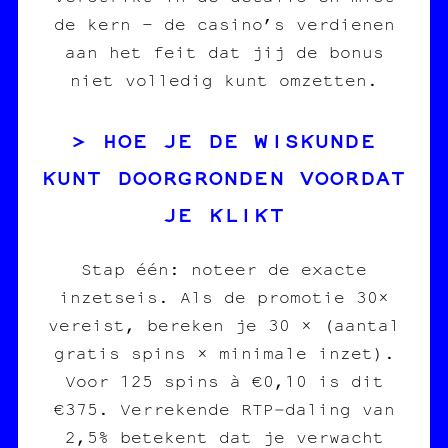
de kern – de casino’s verdienen
aan het feit dat jij de bonus
niet volledig kunt omzetten.
HOE JE DE WISKUNDE
KUNT DOORGRONDEN VOORDAT
JE KLIKT
Stap één: noteer de exacte
inzetseis. Als de promotie 30×
vereist, bereken je 30 × (aantal
gratis spins × minimale inzet).
Voor 125 spins à €0,10 is dit
€375. Verrekende RTP‑daling van
2,5% betekent dat je verwacht