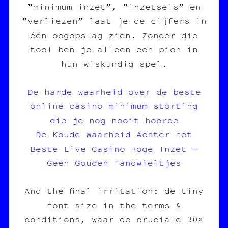
“minimum inzet”, “inzetseis” en
“verliezen” laat je de cijfers in
één oogopslag zien. Zonder die
tool ben je alleen een pion in
hun wiskundig spel.
De harde waarheid over de beste
online casino minimum storting
die je nog nooit hoorde
De Koude Waarheid Achter het
Beste Live Casino Hoge Inzet —
Geen Gouden Tandwieltjes
And the final irritation: de tiny
font size in the terms &
conditions, waar de cruciale 30×