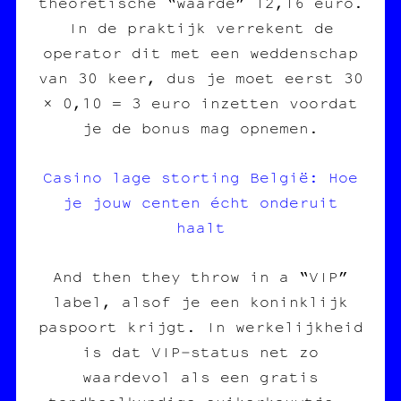
theoretische “waarde” 12,16 euro.
In de praktijk verrekent de
operator dit met een weddenschap
van 30 keer, dus je moet eerst 30
× 0,10 = 3 euro inzetten voordat
je de bonus mag opnemen.
Casino lage storting België: Hoe
je jouw centen écht onderuit
haalt
And then they throw in a “VIP”
label, alsof je een koninklijk
paspoort krijgt. In werkelijkheid
is dat VIP‑status net zo
waardevol als een gratis