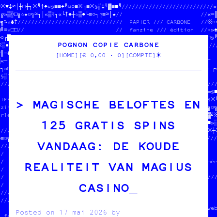
≈※♥‡≈│┼□┼§※╝†♣¤§≡≡♠╚¤○≡█┌≡※§░‡┌♥≡■‡///////////////////////////«╝
┘╔»▒╬□╗☆★¤╗≈┐│«▒¶┐«└†♠┼☆▒●└≡○┐╔≡≈│★//                       //«═║
☆╗≈☆♣‡///////////////////////////////  PAPIER /// CARBONE   //※○¤
□╝≡☆□□//                           //  fanzine /// édition  //•»♠
‡○┌█♣«//  100% transwallon         //  charleroi /// diy    //□§╚
Skip
POGNON COPIE CARBONE
※░●╝≡¶//  100% légal               //    ////////////////////////
♥║≡♣†■//  mieux que sur le darkweb ////////                      
to
[HOME]
[€ 0,00 · 0]
[COMPTE]
▒«─┌•│//                            //○┐○//  SOUTENIR LE PROJE♦  
content
╝┐«□·※////////////////////////////////«†▒//  tout pour l'image ┌m
┐§░†☆♠•¤•┘□§●♥•○┘•║▓≡╔█‡█┘•║•└¶█═┐■└♠♦╔┐★//                      
/////////////////////////////////////////////////////////////////
                   //     ///                            //†¶▒═§≡
MAGISCHE BELOFTES EN
PIER /// CARBONE   //     ///  100% transwallon          //♣§♠¶※╚
nzine /// édition  //mée  ///  100% légal                //╬▓«╗¤╗
arleroi /// diy    //     ///  mieux que sur le darkweb  //♦■█▓╝※
125 GRATIS SPINS
                   //////////                            /≈│·┐■»░
/////////////█///♣///└│▒♥□█////////////////////////////////«☆●※┼
┼≡¤╗·▓●╗♣║■≡╔♣※▒┐•╗※♠║│♦█■█/////////////////////////////////////
VANDAAG: DE KOUDE
///////////////////////////////♦□·□//                       9D   
//                            //░□□//  M03€E/SNW+D5ERSN=6   /M   
REALITEIT VAN MAGIUS
//  100% transwallon          //♠¶¤//  D¥A¥iI|%F£M0Y+W=i%F Z=6mée
//  100% légal                //†╔♦//  6A57#\6oJ I1| =Vy    /&   
//  mieux que sur le darkweb  //■╚§//MPJKLX8M@**NP*J  PG%OAQ/////
CASINO
//                            //»·§€3//Z26M/FFSX85/D7/9Q¥GHXTY   
////////////////////////////////□┐┐«╔//  100% transwallon        
///////////////////////////////♥╔·│└≡//  100% légal              
                    //  //█╚○○¶·□╗♣≡¶//  mieux que sur le darkweb
Posted on
17 mai 2026
by
n fait des pin's    //  //┌─///////////                          