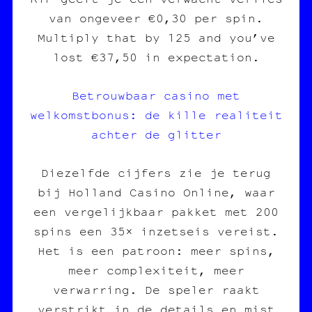
van ongeveer €0,30 per spin.
Multiply that by 125 and you’ve
lost €37,50 in expectation.
Betrouwbaar casino met
welkomstbonus: de kille realiteit
achter de glitter
Diezelfde cijfers zie je terug
bij Holland Casino Online, waar
een vergelijkbaar pakket met 200
spins een 35× inzetseis vereist.
Het is een patroon: meer spins,
meer complexiteit, meer
verwarring. De speler raakt
verstrikt in de details en mist