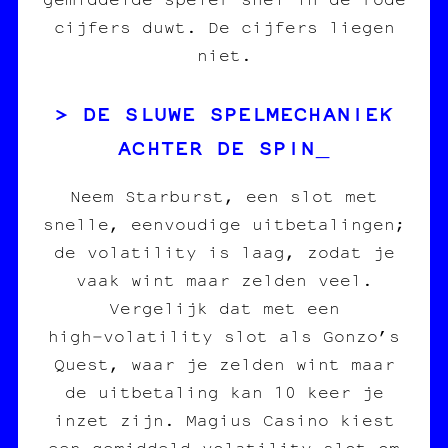
cijfers duwt. De cijfers liegen
niet.
DE SLUWE SPELMECHANIEK
ACHTER DE SPIN
Neem Starburst, een slot met
snelle, eenvoudige uitbetalingen;
de volatility is laag, zodat je
vaak wint maar zelden veel.
Vergelijk dat met een
high‑volatility slot als Gonzo’s
Quest, waar je zelden wint maar
de uitbetaling kan 10 keer je
inzet zijn. Magius Casino kiest
een gemiddeld volatility slot om