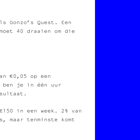
ls Gonzo’s Quest. Een
moet 40 draaien om die
an €0,05 op een
 ben je in één uur
sultaat.
€150 in een week. 2% van
s, maar tenminste komt