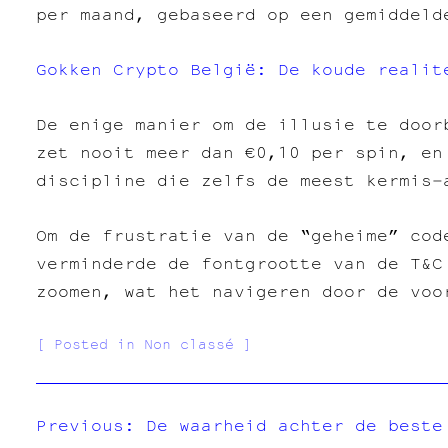
per maand, gebaseerd op een gemiddeld
Gokken Crypto België: De koude realit
De enige manier om de illusie te door
zet nooit meer dan €0,10 per spin, en
discipline die zelfs de meest kermis‑
Om de frustratie van de “geheime” cod
verminderde de fontgrootte van de T&C
zoomen, wat het navigeren door de voo
Posted in Non classé
Previous:
De waarheid achter de beste