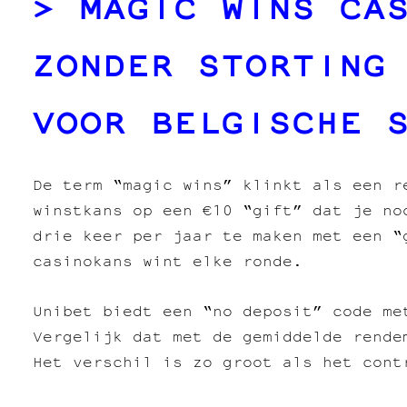
MAGIC WINS CA
ZONDER STORTING
VOOR BELGISCHE 
De term “magic wins” klinkt als een r
winstkans op een €10 “gift” dat je no
drie keer per jaar te maken met een “
casinokans wint elke ronde.
Unibet biedt een “no deposit” code me
Vergelijk dat met de gemiddelde rende
Het verschil is zo groot als het cont