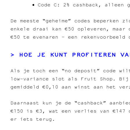
Code C: 2% cashback, alleen 
De meeste “geheime” codes beperken zi
enkele draai kan €50 opleveren, maar 
€50 te evenaren – een rekenvoorbeeld 
HOE JE KUNT PROFITEREN VA
Als je toch een “no deposit” code wil
low‑variance slot als Fruit Shop. Bij
gemiddeld €0,10 aan winst aan het ver
Daarnaast kun je de “cashback” aanbie
€150 is €3, wat een verlies van €147 
er iets terug.