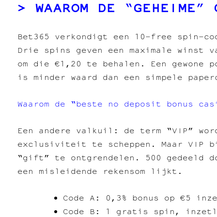
WAAROM DE “GEHEIME” 
Bet365 verkondigt een 10‑free spin‑co
Drie spins geven een maximale winst v
om die €1,20 te behalen. Een gewone p
is minder waard dan een simpele paper
Waarom de “beste no deposit bonus cas
Een andere valkuil: de term “VIP” wor
exclusiviteit te scheppen. Maar VIP b
“gift” te ontgrendelen. 500 gedeeld d
een misleidende rekensom lijkt.
Code A: 0,3% bonus op €5 inz
Code B: 1 gratis spin, inzet