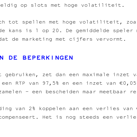
geldig op slots met hoge volatiliteit.
ch tot spellen met hoge volatiliteit, zoa
de kans is 1 op 20. De gemiddelde speler 
dat de marketing met cijfers vervormt.
N DE BEPERKINGEN
t gebruiken, zet dan een maximale inzet v
 een RTP van 97,5% en een inzet van €0,05
zamelen – een bescheiden maar meetbaar re
ding van 2% koppelen aan een verlies van 
compenseert. Het is nog steeds een verlie