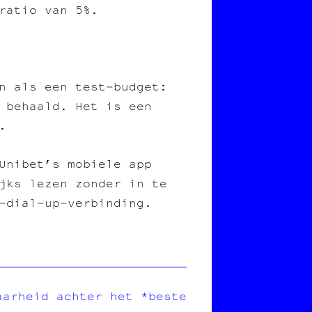
ratio van 5%.
n als een test‑budget:
 behaald. Het is een
.
Unibet’s mobiele app
jks lezen zonder in te
‑dial‑up‑verbinding.
aarheid achter het *beste