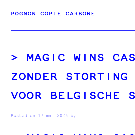
Skip
POGNON COPIE CARBONE
to
content
MAGIC WINS CA
ZONDER STORTING
VOOR BELGISCHE 
Posted on
17 mai 2026
by