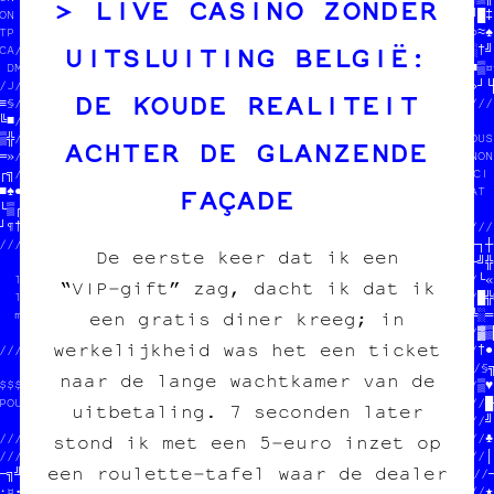
LIVE CASINO ZONDER
ON POGNON  //ition  //★─//  mieux que sur le darkweb  //┐○☆└║╝█‡†
TP MERCI   //diy    //▒«//                            //·─□♦□○≈♠¤
UITSLUITING BELGIË:
EA//////////////////////////////////////////////////////♥¤♠≈┌░†╝■
  //                            //////////////////////●▒‡¤≈░■■▒¤
////  100% transwallon═         //                    //♥«└‡●»┘└█
DE KOUDE REALITEIT
≡§//  100% légal       ♥        //DU POGNON  $$$  J/X////////////
┐■//  mieux que sur le darkweb  //COPIE CARBONE AS/$   X         
▒╬//                            //                L€  ¥$$¥ \UVP9F
ACHTER DE GLANZENDE
═»//////////////////////////////////////////////////  IOR₿ CO-IE 
┌╗//////////////////└§♥※┌///////////////////////////  W   TP#FJ 
FAÇADE
■♠●╝≡·§»║¤☆■¤·«☆╚////////////////////////////////////4JPV/I&ME-T\
└▒┌░○»«¶¶●═■♠♦▒┼┘//                       //     ///             
┘¶†□★«‡·•╔┌│♣○╝█§//  PAPIER /// CARBONE   //     ////////////////
///////////////////  fanzine /// édition  //mée  //┼≡♥║▒□♠♠♥╝─┐┼§
De eerste keer dat ik een
                 //  charleroi /// diy    //     //¶☆»¶╗§★┐─●┌╝╬★
  100% transwallo//                       ////////////////////└«»
“VIP‑gift” zag, dacht ik dat ik
  100% légal     ///////////////////////////                //■╬■
  mieux que sur le darkweb  ////  100% transwallon          /╚░═○
een gratis diner kreeg; in
                            ////  100% légal                /≈▓▒█
werkelijkheid was het een ticket
////////////////////////////////  mieux que sur le darkweb  //†●○
                        ╝//†█※//                            //§╗
naar de lange wachtkamer van de
$$$  DU POGNON  $$$      //≈♠└////≈/│///§/─//♠///■///////≈/║//▒♥♦
POUR COPIE CARBONE ASBL♣ /¤╗╝•█////////////////////////////////┘─
uitbetaling. 7 seconden later
                         //¤·¶┌//                            //╝●
//////////////////////////☆○░•┐//  100% transwallon          //♣│
stond ik met een 5‑euro inzet op
///////////////////////┌╚☆╬¶╝†¤//  100% légal                //│└
een roulette‑tafel waar de dealer
─╗╝★♣•»«┌♦■※─□┘•╚♥═«■░╗·╗─█¤╝■†//  mieux que sur le darkweb  //─
·¤•♥‡╗█□♣─╬║§≈♥●‡▒■╚♣║╗▓●≈•○§»♣//                            //★└