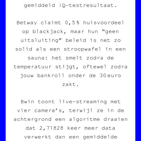
gemiddeld IQ‑testresultaat.
Betway claimt 0,5 % huisvoordeel
op blackjack, maar hun “geen
uitsluiting” beleid is net zo
solid als een stroopwafel in een
sauna: het smelt zodra de
temperatuur stijgt, oftewel zodra
jouw bankroll onder de 30 euro
zakt.
Bwin toont live‑streaming met
vier camera’s, terwijl ze in de
achtergrond een algoritme draaien
dat 2,71828 keer meer data
verwerkt dan een gemiddelde