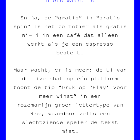
niets waard is
En ja, de “gratis” in “gratis
spin” is net zo fictief als gratis
Wi‑Fi in een café dat alleen
werkt als je een espresso
bestelt.
Maar wacht, er is meer: de UI van
de live chat op één platform
toont de tip “Druk op ‘Play’ voor
meer winst” in een
rozemarijn‑groen lettertype van
9 px, waardoor zelfs een
slechtziende speler de tekst
mist.