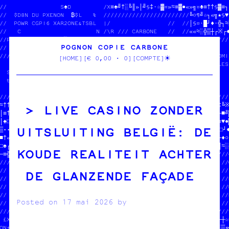
//                ♠     ♣    //≡♠╝†░╚║♦│╝§‡·☆▓¤»≈≡▓●§»╗¤♣≡††§▓≡┐·
//  $$$  DU POGNON  $$$      ////////////////////////╚○¶╝☆┐«╗★§♥·
//  POUR COPIE CARBONE ASBL  //                //  //│▒¤·█┘♦·╬┐≈░
//                           //R /// CARBONE   //  //««≈░╬▒┼┌※┌♦
//////////////////░////////////ne /// édition  //////////////////
Skip
POGNON COPIE CARBONE
//              //│╔■≈//  charleroi /// diy    //                
////////////////////////                       //N-CHAT ET MOOMIN
to
[HOME]
[€ 0,00 · 0]
[COMPTE]
                      /////////////////////////// MANGÉ TOUS LES 
content
  SOUTENIR LE PROJET          //□«┐·■│¶♠‡‡//  EN CROQUETTES      
  tout pour l'image imprimée  //╗‡■•♦★■♥╬¶//  HELP HELP          
                              //♥░‡╝─┼│♥·†//                     
/////////////////////////////////////║¤★»═///////////////////////
LIVE CASINO ZONDER
≈††└▒//                            ///////////////////////·═○‡╚※
│≡†«┘//  100% transwallon          //                   //○■‡─■╝▓
│♠□·╚//  100% légal                // fait des pin's    //•♠║≡┌●█
UITSLUITING BELGIË: DE
▒••┼※//  mieux que sur le darkweb  //s affiches         //♥·╝§□┘♦
■†«╬░//                            //s cartes postales  //│○¶┼♦○†
□♠┌─┘////////////////////////////////s posters          //▓╬♣║≈░♠
KOUDE REALITEIT ACHTER
─≡╬╬═╔░≡└·╬║─§═≡‡█♦»┐□▒□╬¤»★»╗┘/////////////////////////////////┼
///////////////////////////»╔└░////                       //  //╝
DE GLANZENDE FAÇADE
//              //       //‡╚■╝☆¶//  PAPIER /// CARBONE   //  //╬
//  DONNE-NOUS  //BONE   //★╔¶♥«▒//  fanzine /// édition  //  //≡
//  TON POGNON  //ition  //▓■♣─┐♦//  charleroi /// diy    //  //■
//  STP MERCI   //diy    //░§☆└▓»//                       //  //≡
Posted on
17 mai 2026
by
//  JEAN-CHAT   //       ///////////////////////////////////  //¶
/////////////   ///////////                           //////////♥
           ///////  //☆┌//  100% transwallon          //•○▓╝□─┼☆≡
ONNE-NOUS  //BONE   //»░//  100% légal                //«╚»░☆░▒╔┼