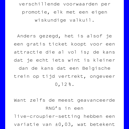
verschillende voorwaarden per
promotie, elk met een eigen
wiskundige valkuil.
Anders gezegd, het is alsof je
een gratis ticket koopt voor een
attractie die al vol is; de kans
dat je echt iets wint is kleiner
dan de kans dat een Belgische
trein op tijd vertrekt, ongeveer
0,12 %.
Want zelfs de meest geavanceerde
RNG’s in een
live‑croupier‑setting hebben een
variatie van ±0,03, wat betekent