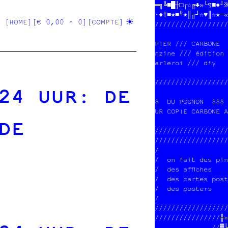
═╗╚■█┼□┌•╬♣»└¶■●┘※
«♦†≡★≡╝★║╗┘☆♥║☆★═«
[HOME]
[€ 0,00 · 0]
[COMPTE]
//////////////////
                  
PIER /// CARBONE  
nzine /// édition 
arleroi /// diy   
                  
//////////////////
24 UUR: DE
                  
VNa4V BEYOpin'D0N 
+/a€Gi7h$JW  =ZK  
DE
2 |TOtFP *o-t5leO 
s TosteCs #X19* B\
V| SNN% X  E  C F 
/TH1//YZ//S-/Y1#//
/  on fait des pin
/  des affiches    
/  des cartes post
/  des posters    
/                 
//////////////////
////////////////╬¤
              //▓└