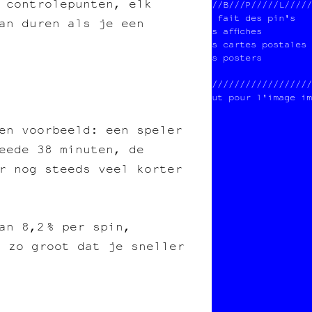
 controlepunten, elk
//////////////////
 fait des pin's   
an duren als je een
s affiches         
s cartes postales 
s posters         
                  
//////////////////
ut pour l'image im
een voorbeeld: een speler
eede 38 minuten, de
r nog steeds veel korter
an 8,2 % per spin,
s zo groot dat je sneller