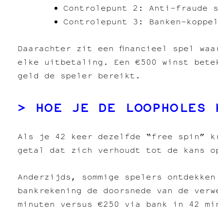
Controlepunt 2: Anti‑fraude 
Controlepunt 3: Banken‑koppe
Daarachter zit een financieel spel waa
elke uitbetaling. Een €500 winst bete
geld de speler bereikt.
HOE JE DE LOOPHOLES 
Als je 42 keer dezelfde “free spin” k
getal dat zich verhoudt tot de kans o
Anderzijds, sommige spelers ontdekken
bankrekening de doorsnede van de verw
minuten versus €250 via bank in 42 mi