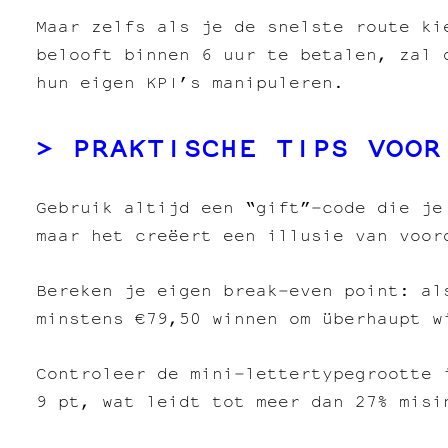
Maar zelfs als je de snelste route ki
belooft binnen 6 uur te betalen, zal 
hun eigen KPI’s manipuleren.
PRAKTISCHE TIPS VOOR
Gebruik altijd een “gift”‑code die je
maar het creëert een illusie van voor
Bereken je eigen break‑even point: al
minstens €79,50 winnen om überhaupt w
Controleer de mini‑lettertypegrootte 
9 pt, wat leidt tot meer dan 27% misi