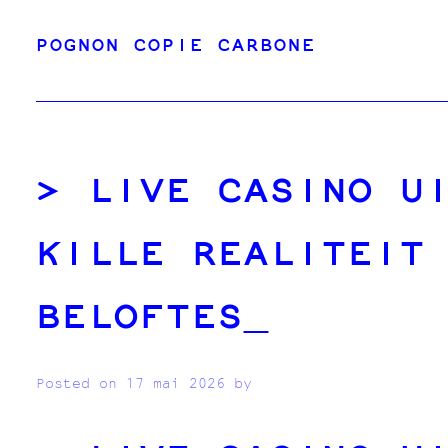
Skip
POGNON COPIE CARBONE
to
content
LIVE CASINO U
KILLE REALITEIT
BELOFTES
Posted on
17 mai 2026
by