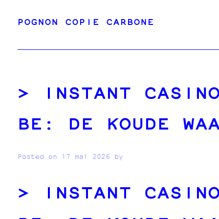
Skip
POGNON COPIE CARBONE
to
content
INSTANT CASIN
BE: DE KOUDE WA
Posted on
17 mai 2026
by
INSTANT CASIN