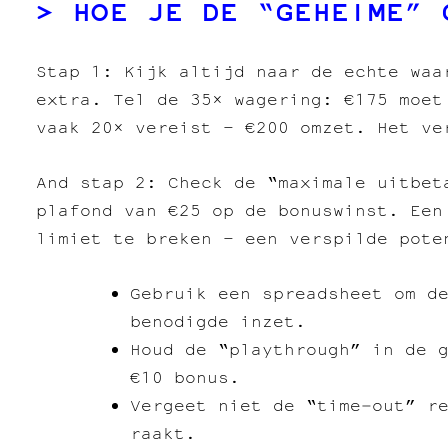
HOE JE DE “GEHEIME” 
Stap 1: Kijk altijd naar de echte waa
extra. Tel de 35× wagering: €175 moet
vaak 20× vereist – €200 omzet. Het ve
And stap 2: Check de “maximale uitbet
plafond van €25 op de bonuswinst. Een
limiet te breken – een verspilde pote
Gebruik een spreadsheet om de
benodigde inzet.
Houd de “playthrough” in de g
€10 bonus.
Vergeet niet de “time‑out” re
raakt.