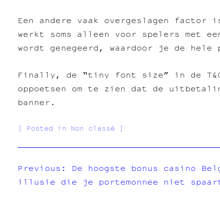
Een andere vaak overgeslagen factor i
werkt soms alleen voor spelers met ee
wordt genegeerd, waardoor je de hele 
Finally, de “tiny font size” in de T&
oppoetsen om te zien dat de uitbetali
banner.
Posted in Non classé
Previous:
De hoogste bonus casino Bel
illusie die je portemonnee niet spaar
NAVIGATION
DE