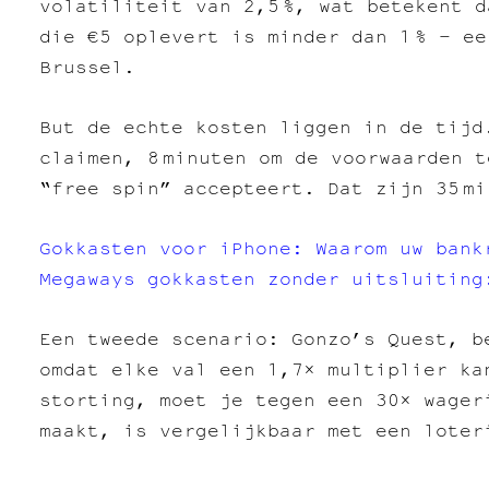
volatiliteit van 2,5 %, wat betekent 
die €5 oplevert is minder dan 1 % – e
Brussel.
But de echte kosten liggen in de tijd
claimen, 8 minuten om de voorwaarden t
“free spin” accepteert. Dat zijn 35 m
Gokkasten voor iPhone: Waarom uw bank
Megaways gokkasten zonder uitsluiting
Een tweede scenario: Gonzo’s Quest, b
omdat elke val een 1,7× multiplier ka
storting, moet je tegen een 30× wager
maakt, is vergelijkbaar met een loter