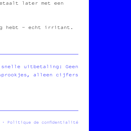
etaalt later met een
g hebt – echt irritant.
 snelle uitbetaling: Geen
sprookjes, alleen cijfers
·
Politique de confidentialité