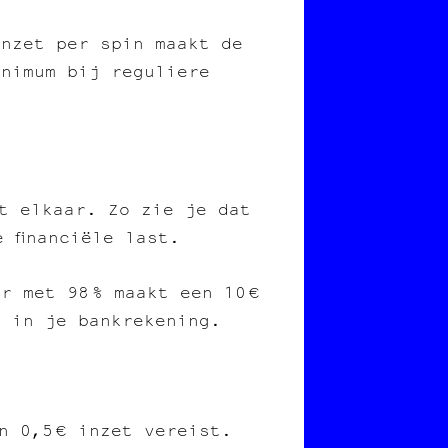
inzet per spin maakt de
inimum bij reguliere
t elkaar. Zo zie je dat
 financiële last.
r met 98 % maakt een 10 €
t in je bankrekening.
n 0,5 € inzet vereist.