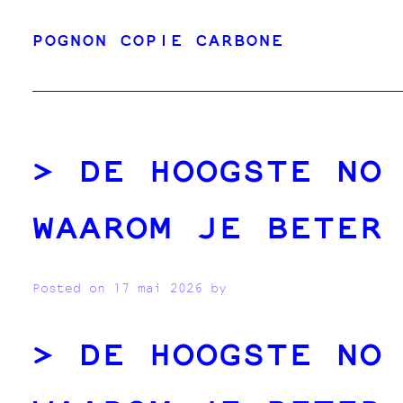
Skip
POGNON COPIE CARBONE
to
content
DE HOOGSTE NO
WAAROM JE BETER
Posted on
17 mai 2026
by
DE HOOGSTE NO