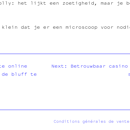
olly: het lijkt een zoetigheid, maar je b
 klein dat je er een microscoop voor nodi
te online
Next:
Betrouwbaar casino
 de bluff te
Conditions générales de vente