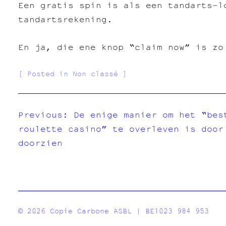
Een gratis spin is als een tandarts‑l
tandartsrekening.
En ja, die ene knop “claim now” is zo
Posted in Non classé
Previous:
De enige manier om het “bes
roulette casino” te overleven is door
NAVIGATION
doorzien
DE
L’ARTICLE
© 2026 Copie Carbone ASBL | BE1023 984 953