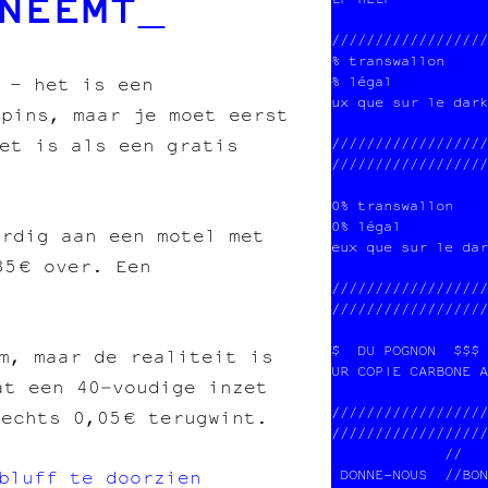
NEEMT
//////////////////
% transwallon     
% légal           
 – het is een
ux que sur le dark
spins, maar je moet eerst
Het is als een gratis
//////////////////
//////////////////
0% transwallon    
0% légal          
ardig aan een motel met
eux que sur le dar
35 € over. Een
//////////////////
.
//////////////////
$  DU POGNON  $$$ 
m, maar de realiteit is
UR COPIE CARBONE A
at een 40‑voudige inzet
//////////////////
echts 0,05 € terugwint.
//////////////////
             //   
 DONNE-NOUS  //BON
bluff te doorzien