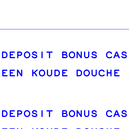
 DEPOSIT BONUS CAS
 EEN KOUDE DOUCHE 
 DEPOSIT BONUS CAS