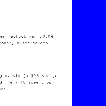
en jackpot van 5 000 €
ikbaar, alsof je een
gus. Als je 30 % van je
d, je wilt speelt op
nst.