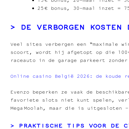
15 € bonus, 20‑maal inzet = 30
25 € bonus, 30‑maal inzet = 75
DE VERBORGEN KOSTEN 
Veel sites verbergen een “maximale win
scoort, wordt hij afgetopt op die 100 €
raceauto in de garage parkeert zonder
Online casino België 2026: de koude r
Evenzo beperken ze vaak de beschikbar
favoriete slots niet kunt spelen, ver
Mega Moolah, maar die is uitgesloten –
PRAKTISCHE TIPS VOOR DE C