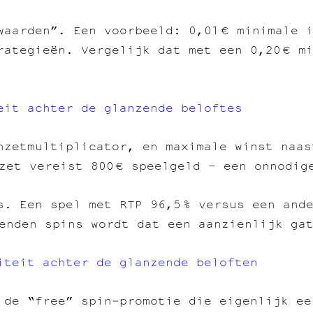
waarden”. Een voorbeeld: 0,01 € minimale 
rategieën. Vergelijk dat met een 0,20 € m
eit achter de glanzende beloftes
nzetmultiplicator, en maximale winst naas
zet vereist 800 € speelgeld – een onnodige
. Een spel met RTP 96,5 % versus een ande
zenden spins wordt dat een aanzienlijk ga
iteit achter de glanzende beloften
 de “free” spin‑promotie die eigenlijk ee