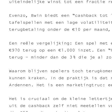
uiteindelijke winst tot een fractie r
Evenzo, Bwin biedt een “cashback tot 
tafelspellen met een lage volatilitei
terugbetaling onder de €10 per maand,
Een reële vergelijking: Een spel met 
€970 terug op een €1.000 inzet. Een “
terug – minder dan de 3 % die je al z
Waarom blijven spelers toch terugkome
kunnen kraken. In de praktijk is dat 
Ardennen. Het is een marketingtruc: e
Het is cruciaal om de kleine lettertj
uit de cashback zelf niet meetellen v