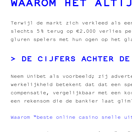
WAAROM HET ALTI
Terwijl de markt zich verkleed als ee
slechts 5 % terug op €2.000 verlies p
gluren spelers met hun ogen op het gl
DE CIJFERS ACHTER DE
Neem Unibet als voorbeeld; zij advert
werkelijkheid betekent dat dat een sp
compensatie, vergelijkbaar met een ko
een rekensom die de bankier laat glim
Waarom “beste online casino snelle ui