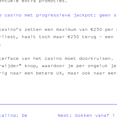
entuele extra promoties.
e casino met progressieve jackpot: geen s
casino’s zetten een maximum van €250 per 
rliest, haalt toch maar €250 terug – een 
.
terface van het casino moet doorkruisen. 
rwijder” knop, waardoor je per ongeluk je
rig naar een betere UX, maar ook naar een
taling: De
Next:
Gokken vanaf 1