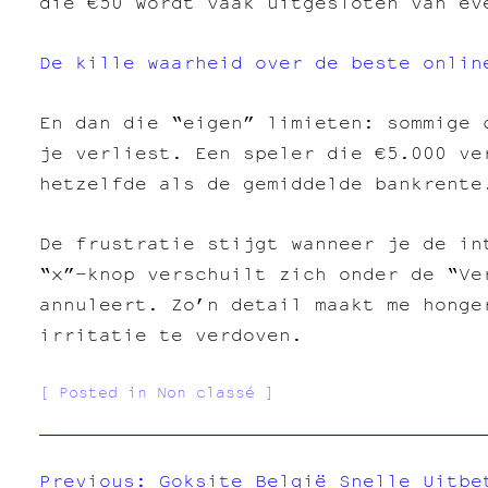
die €50 wordt vaak uitgesloten van ev
De kille waarheid over de beste onlin
En dan die “eigen” limieten: sommige 
je verliest. Een speler die €5.000 ve
hetzelfde als de gemiddelde bankrente
De frustratie stijgt wanneer je de in
“x”-knop verschuilt zich onder de “Ve
annuleert. Zo’n detail maakt me honge
irritatie te verdoven.
Posted in Non classé
Previous:
Goksite België Snelle Uitbe