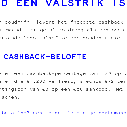
JD EEN VALSTRIK IS
n goudmijn, levert het “hoogste cashback 
er maand. Een getal zo droog als een oven
anzende logo, alsof ze een gouden ticket 
 CASHBACK‑BELOFTE
eren een cashback‑percentage van 12 % op 
eler die €1.200 verliest, slechts €72 ter
rtingsbon van €3 op een €50 aankoop. Het 
lachen.
tbetaling” een leugen is die je portemonn