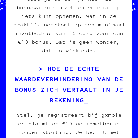
★≡7BWV|ZM£$£27JW&6M*♦╗╔†·★☆│▓//                           ///≡♠└┐
bonuswaarde inzetten voordat je
╔─Q€NOJ2€EHA3+/N9880·▒┌★§§¤★┐¶¶♣/♥///«■///░//¶※/////█/•/////»╗♠¤
iets kunt opnemen, wat in de
praktijk neerkomt op een minimaal
inzetbedrag van 15 euro voor een
€10 bonus. Dat is geen wonder,
dat is wiskunde.
HOE DE ECHTE
WAARDEVERMINDERING VAN DE
BONUS ZICH VERTAALT IN JE
REKENING
Stel, je registreert bij gxmble
en claimt de €10 welkomstbonus
zonder storting. Je begint met