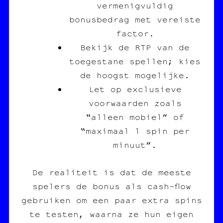
vermenigvuldig
bonusbedrag met vereiste
factor.
Bekijk de RTP van de
toegestane spellen; kies
de hoogst mogelijke.
Let op exclusieve
voorwaarden zoals
“alleen mobiel” of
“maximaal 1 spin per
minuut”.
De realiteit is dat de meeste
spelers de bonus als cash‑flow
gebruiken om een paar extra spins
te testen, waarna ze hun eigen