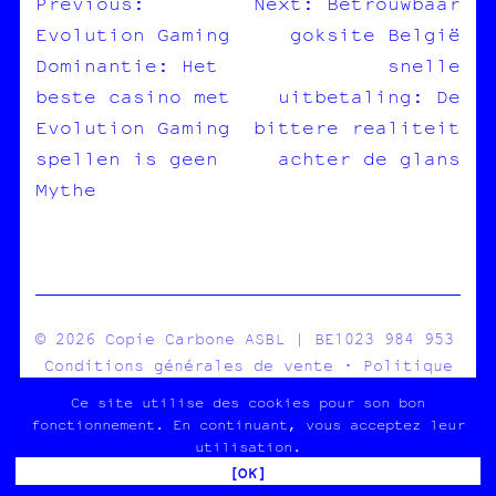
Previous:
Next:
Betrouwbaar
Evolution Gaming
goksite België
NAVIGATION
Dominantie: Het
snelle
DE
beste casino met
uitbetaling: De
L’ARTICLE
Evolution Gaming
bittere realiteit
spellen is geen
achter de glans
Mythe
© 2026 Copie Carbone ASBL | BE1023 984 953
Conditions générales de vente
·
Politique
de confidentialité
Ce site utilise des cookies pour son bon
fonctionnement. En continuant, vous acceptez leur
utilisation.
[OK]
All Pages