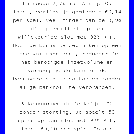
huisedge 2,7% is. Als je €5
inzet, verlies je gemiddeld €0,14
per spel, veel minder dan de 3,9%
die je verliest op een
willekeurige slot met 92% RTP.
Door de bonus te gebruiken op een
lage variance spel, reduceer je
het benodigde inzetvolume en
verhoog je de kans om de
bonusvereiste te voltooien zonder
al je bankroll te verbranden.
Rekenvoorbeeld: je krijgt €5
zonder storting. Je speelt 50
spins op een slot met 97% RTP,
inzet €0,10 per spin. Totale