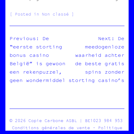
Posted in Non classé
Previous:
De
Next:
De
“eerste storting
meedogenloze
NAVIGATION
bonus casino
waarheid achter
DE
België” is gewoon
de beste gratis
L’ARTICLE
een rekenpuzzel,
spins zonder
geen wondermiddel
storting casino’s
© 2026 Copie Carbone ASBL | BE1023 984 953
Conditions générales de vente
·
Politique