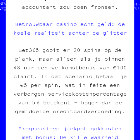
‡╝※┐═///////////////////////////////           //■┘┼┌»♠♥‡♣¶»█┌¶─■
accountant zou doen fronsen.
♠※┘▓¤//              ////////////////////////////║†█□♥■┌─※†¤│※└
Betrouwbaar casino echt geld: de
koele realiteit achter de glitter
Bet365 gooit er 20 spins op de
plank, maar alleen als je binnen
48 uur een welkomstbonus van €100
claimt. In dat scenario betaal je
€5 per spin, wat in feite een
verborgen servicekostenpercentage
van 5 % betekent – hoger dan de
gemiddelde creditcardvergoeding.
Progressieve jackpot gokkasten
met bonus: De kille waarheid