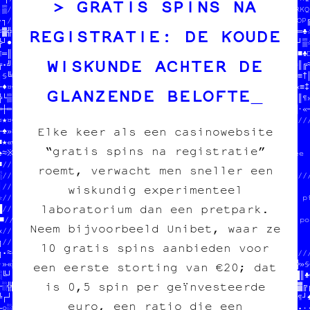
GRATIS SPINS NA
┐▒//                           /¤¶│┼«※»♠☆└//                  X  
•┐//////////////////////////////※※♣║╚▒│□≡╬///////////////////P/╔
REGISTRATIE: DE KOUDE
≈▓╬┌□♦○█¶│≡·○─○╬☆□▓○┐•║«╬□★█♠░≡«☆─»╚╔┼♠▒·§═│★♠†██║╝╚♠♣║♠■▓┌»╔┐═♣☆
╬┘●««┌•»░¶□╬†‡░≈■╔╗║☆★═□«║└♥§‡¶•┼•†║╗┌•▓■╝┐╚┘¶░»‡†┌□☆§§╚╬░♣║♥●┘▒☆
¶═║│○♦≈†█╬╝╚//////////////////═│•○▒└‡★▓//////////////////┌≡░†♦■♣□
WISKUNDE ACHTER DE
╔•╝»□○└█·┐┌▒//              //┌†═╬╬└┼▓•//              //█┌▒★═║╔≈
┐§╚■☆□★♥«▓═▓//  DONNE-NOUS  //░╔╬†═■¤¶┌//  DONNE-NOUS  //╬┐¶§╔≡†║
┼♦¤┐§☆╗○†·«♠//  TON POGNON  //•╔█»※·┐╚│//  TON POGNON  //¶○┼♠«≡‡·
GLANZENDE BELOFTE
╬└▒»•║♠●╗└╔│//  STP MERCI   //╝●≡♥│♥┼●♥//  STP MERCI   //╔╬╝┼║║¶»
═┼═«○‡═══░»•//  JEAN-CHAT   //‡☆†■●▓†┌●//  JEAN-CHAT   //†╚╝¶█·«─
¤★¤─│▒■╚┼•╗»//              //♥─║////////////////////////////////
Elke keer als een casinowebsite
┌♠»≡»·■¤○♠»«//////////////////¶¶♥//                       //     
■★«═╝║¶«♣╔└■║≡¶·▓█♠†≈※╗♦╗╬█¶•║░═╚//  on fait des pin's    //     
“gratis spins na registratie”
♠≈※♣║·※╝※§‡║¤║♣«╬≡●║═★♦╬○¶≈╝╬•★▓█//  des affiches         //mée  
■///////////////////////////////☆//  des cartes postales  //     
roemt, verwacht men sneller een
░//                       //  //●//  des posters          ///////
│//  PAPIER /// CARBONE   //  //≡//    ※╬ ≈               //     
wiskundig experimenteel
§//  fanzine /// édition  //  //╗///////♣★//////////////////es pi
laboratorium dan een pretpark.
█//  charleroi /// diy    //  //╝□≈╔█»★╬†═☆□‡‡■//  des affiches  

■//                       //  //‡┐▓╝‡□╝┌♦☆♦┌●═‡//  des cartes pos
Neem bijvoorbeeld Unibet, waar ze
«///////////////////////////  //■·▓╝╝·┘«•│□▓═█♠//  des posters   
╗///////////////////////////////♣█●¤†─▓·╝╚♦♦≈║○//                
10 gratis spins aanbieden voor
╗•≈♣┐«†★╬╗·•▓╝╔╚•╗┐≈≈╗///////////////////////////////////////////
·♥«▒│///////////////////////////////           //║·¤♠█┐†»║※■╚≈»§♣
een eerste storting van €20; dat
░╚┘†╚//                           //s pin's    //╚═•«≈※┘┐┼¤¶●█║♣╗
is 0,5 spin per geïnvesteerde
┌░╬█○//  $$$  DU POGNON  $$$      //es         //»§□●┐¤●«¤▒╝♦░▓╔┌
╚┌┘└╝//  POUR COPIE CARBONE ASBL  // postales  //†§††¶││█░─║¶╚¶┘♠
euro, een ratio die een
─○░■║//                           //s          //‡┐┐†┐▓♠♦≡┼□●☆•··