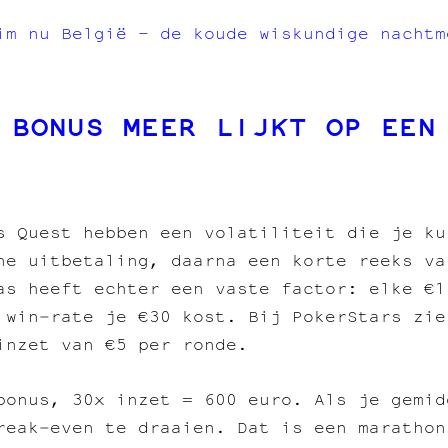
im nu België – de koude wiskundige nachtm
 BONUS MEER LIJKT OP EEN
s Quest hebben een volatiliteit die je ku
ne uitbetaling, daarna een korte reeks va
as heeft echter een vaste factor: elke €1
 win‑rate je €30 kost. Bij PokerStars zie
inzet van €5 per ronde.
bonus, 30x inzet = 600 euro. Als je gemid
reak‑even te draaien. Dat is een marathon