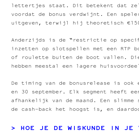
lettertjes staat. Dit betekent dat ze
voordat de bonus verdwijnt. Een spele
uitgeven, terwijl hij theoretisch €15
Anderzijds is de “restrictie op speci
inzetten op slotspellen met een RTP b
of roulette buiten de boot vallen. Di
hebben meestal een lagere huisvoordee
De timing van de bonusrelease is ook 
en 30 september. Elk segment heeft een
afhankelijk van de maand. Een slimme 
de cash‑back het hoogst is, en daardo
HOE JE DE WISKUNDE IN JE 