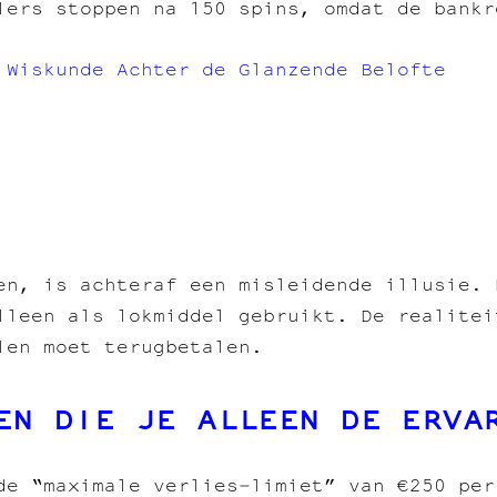
lers stoppen na 150 spins, omdat de bankr
 Wiskunde Achter de Glanzende Belofte
en, is achteraf een misleidende illusie. 
lleen als lokmiddel gebruikt. De realitei
len moet terugbetalen.
EN DIE JE ALLEEN DE ERVA
de “maximale verlies‑limiet” van €250 per