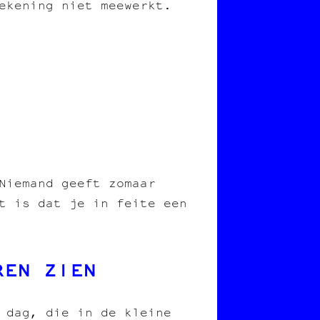
ekening niet meewerkt.
Niemand geeft zomaar
t is dat je in feite een
REN ZIEN
 dag, die in de kleine