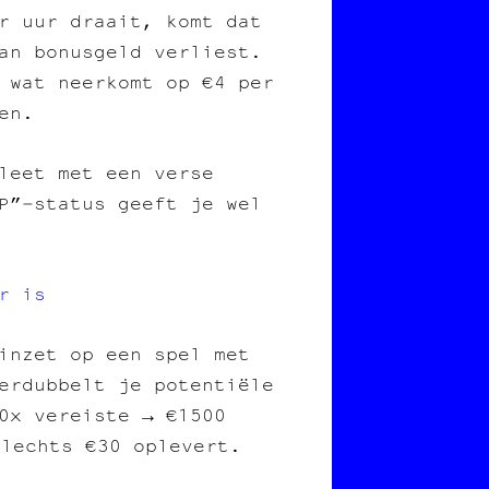
r uur draait, komt dat
an bonusgeld verliest.
 wat neerkomt op €4 per
en.
leet met een verse
IP”‑status geeft je wel
r is
inzet op een spel met
erdubbelt je potentiële
0x vereiste → €1500
slechts €30 oplevert.