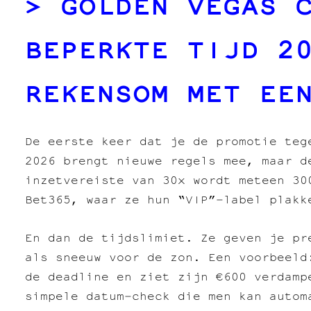
GOLDEN VEGAS 
BEPERKTE TIJD 2
REKENSOM MET EE
De eerste keer dat je de promotie teg
2026 brengt nieuwe regels mee, maar d
inzetvereiste van 30x wordt meteen 30
Bet365, waar ze hun “VIP”‑label plakk
En dan de tijdslimiet. Ze geven je pr
als sneeuw voor de zon. Een voorbeeld
de deadline en ziet zijn €600 verdamp
simpele datum‑check die men kan autom