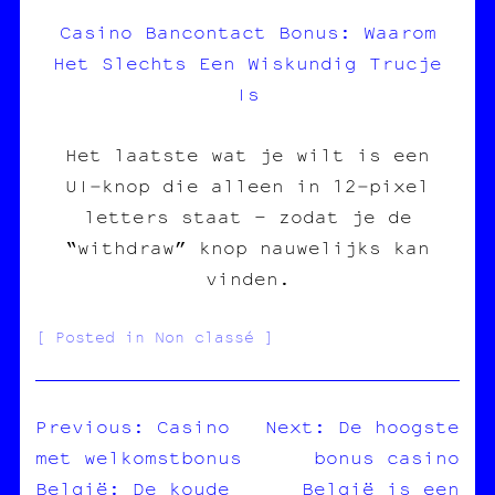
Casino Bancontact Bonus: Waarom
Het Slechts Een Wiskundig Trucje
Is
Het laatste wat je wilt is een
UI‑knop die alleen in 12‑pixel
letters staat – zodat je de
“withdraw” knop nauwelijks kan
vinden.
Posted in Non classé
Previous:
Casino
Next:
De hoogste
met welkomstbonus
bonus casino
NAVIGATION
België: De koude
België is een