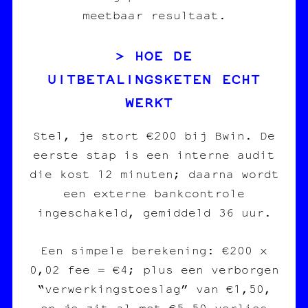
meetbaar resultaat.
HOE DE
UITBETALINGSKETEN ECHT
WERKT
Stel, je stort €200 bij Bwin. De
eerste stap is een interne audit
die kost 12 minuten; daarna wordt
een externe bankcontrole
ingeschakeld, gemiddeld 36 uur.
Een simpele berekening: €200 x
0,02 fee = €4; plus een verborgen
“verwerkingstoeslag” van €1,50,
en je zit al met €5,50 verlies