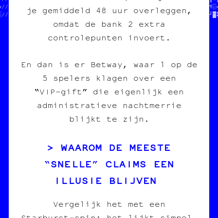
«//  des posters          // POGNON  $$$      //★★«□╚●┌♦·▒╗▒┌•¶░»
je gemiddeld 48 uur overleggen,
░//                       //PIE CARBONE ASBL  //≈§≈»≈░╝│█•═┘★≈┘▓
omdat de bank 2 extra
controlepunten invoert.
En dan is er Betway, waar 1 op de
5 spelers klagen over een
“VIP‑gift” die eigenlijk een
administratieve nachtmerrie
blijkt te zijn.
WAAROM DE MEESTE
“SNELLE” CLAIMS EEN
ILLUSIE BLIJVEN
Vergelijk het met een
Starburst‑spin: het lijkt simpel,