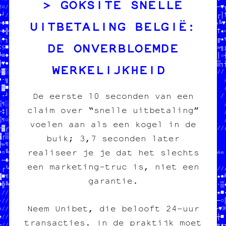
GOKSITE SNELLE
¶○//                           //╚¶╝¶•║★─□╝≈└«╗╚♦♥»¶•≡¤┌■»═╬█•─♥┐
♦♦///////////////////////////////////////////////////////■¶▒│»┌│†
UITBETALING BELGIË:
┼♣■※≡†·■░╝○♥○╔─║█♣═┘┌□★§♦//                       $R   //»●♦♠«╚♥
└♣╬★●╚╔≡«♠┘╝╚╔┐‡□★♣•♦≈┘»»//  &\I=DNO*6@R4D81BK3   M*   //○«║│·†★─
░●┐♥≡♦≈╬☆≈█¤─‡═¤│█│•¤‡☆═▒//  L#*R=XAKTDV ZYHV&€O  /£   //┘╚■§┼╔★¶
DE ONVERBLOEMDE
‡§■////////////////////////CZ9IAXJGC/* *-C C=HBEYY*Qb  //╝░▒□♥»╗╔
╚≡♠//                 ─  SM WG                    @M   //○█★•▓│☆┼
╬♥●//  on fait des pin's╚N9D/////////////////////////////─╬¶□■▒┐┼
WERKELIJKHEID
○▓░//  des affiches         /////////////////////////////////////

●·╗//  des cartes postales  //         //                       /
┘▓■//  des posters          //ON  $$$  //  on fait des pin's    /
De eerste 10 seconden van een
┘•┘//                       //ARBONE AS//  des affiches         /

▒¶░///////////////////////////         //  des cartes postales  /
claim over “snelle uitbetaling”
─‡│░││█■≡║║‡‡♦///////////////////////////  des posters          /
▒¶○▒¶▓¤///////////////////////////////♦//                       /
voelen aan als een kogel in de
┼▓┌┌‡«♣//                         ///////////////////////////////
▓┌▒»╬┼═//  JEAN-CHAT ET MOOMIN    //                             
buik; 3,7 seconden later
╬»¶•«╬┌//  ONT MANGÉ TOUS LES SOUS//  SOUTENIR LE PROJET         
realiseer je je dat het slechts
♦¤╚║♣☆░//  EN CROQUETTES          //  tout pour l'image imprimée 
┐─♣☆▓¶†//  HELP HELP              //                             
een marketing‑truc is, niet een
│★»╗★•┼//                       /////////////////////////////////
▓■¶☆┐┌¤///////////////////////////                       //≈█§★▒╝
garantie.
■╬╚╬┼♦•□─♠││╔·╗╔╔■┌═╚☆‡┘┼♦▒♥¶║╔┼//  PAPIER /// CARBONE   //≡╗■·▒★
┐///////////////////////////●»•‡//  fanzine /// édition  //♦¤┌★■•
•//                       //♣└★─//  charleroi /// diy    //┘§·─○║
Neem Unibet, die belooft 24‑uur
¤//  on fait des pin's    //♦╗│░//                       //★※─♥※
♠//  des affiches         /////////////////////////////////♦─▒░┼■

transacties. In de praktijk moet
┌//  des cartes postales  //                  //┘♥║†░╗│╚☆┌└─≈╚╗★┐