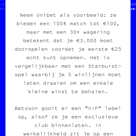
│//  des cartes postales  ////  £MI ¥&+VÉ0¥91/ 4E* ODZT  T//║※«□♥
≈//  des posters          ////  -C CZ+4S\¥4T/     TAPR€Q ///·▒≡●
Neem Unibet als voorbeeld: ze
bieden een 100% match tot €100,
maar met een 30× wagering
betekent dat je €3.000 moet
doorspelen voordat je eerste €25
echt kunt opnemen. Het is
vergelijkbaar met een Starburst-
spel waarbij je 5 winlijnen moet
laten draaien om een enkele
kleine winst te behalen.
Betsson gooit er een “VIP” label
op, alsof ze je een exclusieve
club binnenlaten. In
werkelijkheid zit je op een