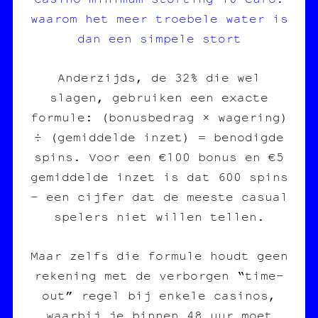
waarom het meer troebele water is
dan een simpele stort
Anderzijds, de 32% die wel
slagen, gebruiken een exacte
formule: (bonusbedrag × wagering)
÷ (gemiddelde inzet) = benodigde
spins. Voor een €100 bonus en €5
gemiddelde inzet is dat 600 spins
– een cijfer dat de meeste casual
spelers niet willen tellen.
Maar zelfs die formule houdt geen
rekening met de verborgen “time-
out” regel bij enkele casinos,
waarbij je binnen 48 uur moet