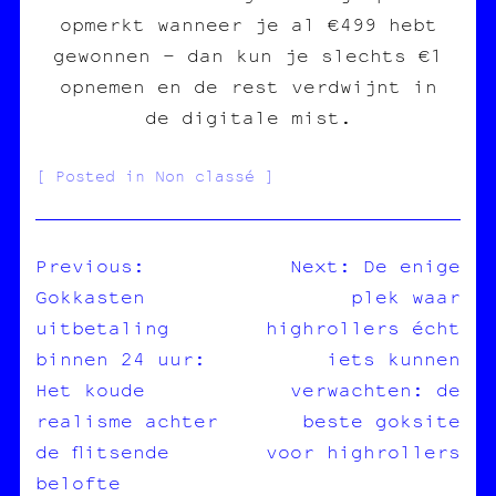
opmerkt wanneer je al €499 hebt
gewonnen – dan kun je slechts €1
opnemen en de rest verdwijnt in
de digitale mist.
Posted in Non classé
Previous:
Next:
De enige
Gokkasten
plek waar
NAVIGATION
uitbetaling
highrollers écht
DE
binnen 24 uur:
iets kunnen
L’ARTICLE
Het koude
verwachten: de
realisme achter
beste goksite
de flitsende
voor highrollers
belofte