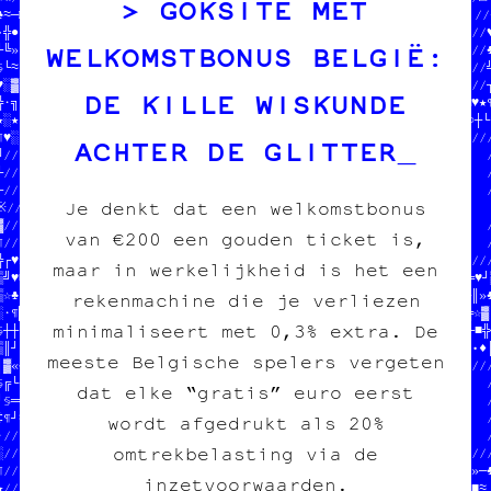
GOKSITE MET
♣≈─□▓└»•└╝▒※░¶●♠•‡♦█▓│┘//  des cartes postales//  EHM/Z|9€€*  T*0
•╬●└╗¶│└╚¶≡♣≡»▒§≡·♠─¶┐§//  des posters        //  +2/X9HS$G -64€$
WELKOMSTBONUS BELGIË:
└╚»¶»«¤♣«║─╝☆╝╝☆╝»═¶╔«¶//                     //  €YW+|D6L#   £IR
§»≈/////////////////////////////////////////////0W6QQ0S/JBIGQX//4
♥░▓//                              //┌■♦╬╝┐┼─♥//////////////////┐
DE KILLE WISKUNDE
╬·╗//  SOUTENIR LE PROJET          //♦│■║§╚●†¶≡□†¤†•¶╚■‡╬★═♣╔□♥★¶
★░★//  tout pour l'image imprimée  //«¶¶※≡•·▒─│■╗│╝█»█♠┼☆○█¤‡○┼└¶
¶♥░//                              //////////////////////////////
ACHTER DE GLITTER
╝////////////////////////////////////                           /
└//                           // ////  JEAN-CHAT ET MOOMIN      /
─//  P=+ JR9VXO/€*Q0V$Z₿      LU ////  ONT MANGÉ TOUS LES SOUS  /
Je denkt dat een welkomstbonus
※//  J$UR XICZNWO7DB0=B8X5RB7#LW ////  EN CROQUETTES            /
▓//                           %U ////  HELP HELP                /
van €200 een gouden ticket is,
¶////////////////////////////////////                           /
╬┌♥»»═█└╚¶≡♦█★≈┌▒¤»★★┐▓»¶╔♠§║┌♥└•┐≡//////////////////////////////
maar in werkelijkheid is het een
▒╝♥■┌♠‡♥┌¶≡•═☆╗╬┐♦•·║│╬•♣╚≡┌♣♦│·♦╚«║※■▓†║▒┌♣♣╔☆░█‡┘≡¶┌¤╝♥┘○╚≈«♥┘▒
▒☆♣¤╬●¤≈═┌■╬═«╝♦││╬═★┼‡‡─«╬«♠▓♦§·┼┘│«·▓┌★≡♥«♦╔╬┐»│♥└♠·╬═╗█╗¶☆┌║†♣
rekenmachine die je verliezen
░·¶█†╝╝·┘┘«‡╗※†♥☆≈†♣♠▓♥┌▓┼█·▒─·♦●※♥╔‡»═┐≈☆●☆♦•▓═░☆•★█□≈※‡○«╝╔☆▓║
minimaliseert met 0,3% extra. De
§┼┼╚╗¤•╗□☆////////////////////////////////※█▒╗╗»«●¤★«♥«○¤┘┌█♣└■╬─
▒║┘‡¤║‡□░╔//                       3/   //╚═╚╔╬●╔♦♥¶│╬╚╗╚║╝·○»•♦│
meeste Belgische spelers vergeten
│▒«♣█○♦░╬○//  P€PHER H*/ CMR£ONE   //   /////////////////////////
§╔└☆¶†≡♦♥»//  8a\6ine 8// édition  25   //                      /
dat elke “gratis” euro eerst
┘§═╝♣‡▓█☆¤//  cESAlGF4i //6 d8yX₿  K/b  //IR LE PROJET          /
‡¶┘≈‡¤┼¶╚╬//                       5£   //our l'image imprimée  /
wordt afgedrukt als 20%
·/////////////////////////////////////////                      /
omtrekbelasting via de
░//                       ///////////////////////////////////////
¶//  on fait des pin's    ////                           4//□«»─♣
inzetvoorwaarden.
★//  des affiches         ////  18XZW\$#R9L£L$5H9$N      R//☆░♥■≈
