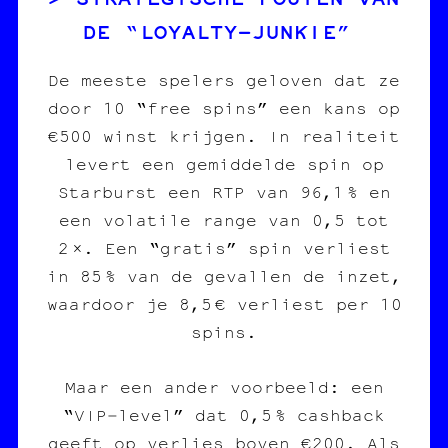
DE “LOYALTY‑JUNKIE”
De meeste spelers geloven dat ze
door 10 “free spins” een kans op
€500 winst krijgen. In realiteit
levert een gemiddelde spin op
Starburst een RTP van 96,1 % en
een volatile range van 0,5 tot
2 ×. Een “gratis” spin verliest
in 85 % van de gevallen de inzet,
waardoor je 8,5 € verliest per 10
spins.
Maar een ander voorbeeld: een
“VIP‑level” dat 0,5 % cashback
geeft op verlies boven €200. Als