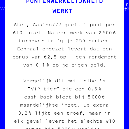
PUNTENWERKELIJKHEID
                     =  ///////////////////////////╔★■│═╗┐▒═╝╝┘╔┼
WERKT
///////////////////////W//※≡╝╔╝╗□≈┼╝○╬★♥─╬▓♣♠─═●≡│║≡♥┘└═¶♦¤»♣☆┼░
Stel, Casino777 geeft 1 punt per
€10 inzet. Na een week van 2 500 €
turnover krijg je 250 punten.
Eenmaal omgezet levert dat een
bonus van €2,5 op – een rendement
van 0,1 % op je eigen geld.
Vergelijk dit met Unibet’s
“VIP‑tier” die een 0,3 %
cash‑back biedt bij 5 000 €
maandelijkse inzet. De extra
0,2 % lijkt een troef, maar in
elk geval levert het slechts €10
extra bij 5 000 € verlies.