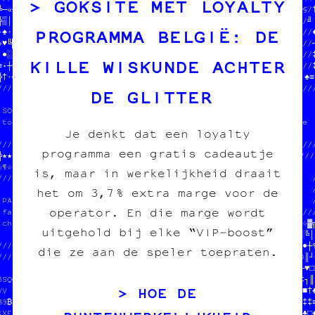
GOKSITE MET LOYALTY
╚─«┘♥┐//  JEAN-CHAT ET MOOMIN      ////  on fait des pin'«╬  ╚§††
╬▒│•└■//  ONT MANGÉ TOUS LES SOUS  ////  des affiches  ¤      //╝

PROGRAMMA BELGIË: DE
•♠··▓★//  EN CROQUETTES            ////  des cartes pos╝a│░○  //♦
»♥╚█♥♠//  HELP HELP                ////  des posters     □   ≈//─
│●░┘★○//  ★        ═               ////                †   ┘ ·//‡
KILLE WISKUNDE ACHTER
≡•┼≡░★/†///♠///////////////////////////////////////////╚/♥‡┼○///‡
╬†·═·╬¤¤─▓※└§★•║░│■═//  fanzine /// édition  //─«╔╚╚┌▒≡●·★♥─░┘♠≡●
///////////////////////////////oi////////////////////////////////
DE GLITTER
                             //  //                              
 SOUTENIR LE PROJET          //////  SOUTENIR LE PROJET          
 tout pour l'image imprimée  //─☆//  tout pour l'image imprimée  
Je denkt dat een loyalty
                             //·┘//                              
///////////////////////////////╝╗////////////////////////////////
programma een gratis cadeautje
╬★★○╬▒╔§★♣█♦※★○□♦└♠※¤♦·▓┼█■★┌╬▓█////////////////////////////////
☆¶☆○┌╚╗♥※•¶╔╝○╝«┌●╗╗○□♣»≈※║╝♦†»‡//                       //     
is, maar in werkelijkheid draait
////////////////////////≈╝♣═¤■¶╬//  PAPIER /// CARBONE   //     /
                      //▓★│▓┌└♣●//  fanzine /// édition  //mée  /
het om 3,7 % extra marge voor de
 PAPIER /// CARBONE   //┼┌≡☆╔·║─//  charleroi /// diy    //     /
operator. En die marge wordt
 fanzine /// édition  /////////·//                       ////////
 charleroi /// diy    //     //║//♦/////╬//═///●///////╗///■•«☆▓╗
uitgehold bij elke “VIP‑boost”
                      //OUS  //│┘╗※█‡╔│║╔└╚○┘†░╬·┼─●¶≡╚‡│»║█║░╚│»
///////////////////////////////////////////////////┘‡·▒│«♦·║·«●┼¶
die ze aan de speler toepraten.
//////////////////////////                       //♥┼※─★╬┘║└♣○║┘▒
                      U\//  on fait des pin's    //╚╝┐○┼▒※§█▓┼♥□‡
EAC-CHSTAET ZOO6#X   E  //  des affiches         //▒¤★☆╝░└┌†╬※‡┐─

HOE DE
NT MANG6 --UH LES SOUS 0//  des cartes postales  //▓††★═□█≈·█♣■†♣
2 +ROKUETWES 57 7M   L  //  des posters          //†┐☆♠║╔«╬╗≈╔‡‡≡
8YP HX5P¥           X%@░//                       //╔╗●●†─█≡┼««♣□╬