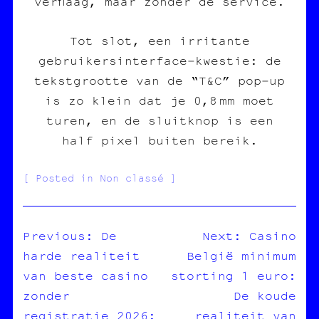
verflaag, maar zonder de service.
Tot slot, een irritante
gebruikersinterface‑kwestie: de
tekstgrootte van de “T&C” pop‑up
is zo klein dat je 0,8 mm moet
turen, en de sluitknop is een
half pixel buiten bereik.
Posted in Non classé
Previous:
De
Next:
Casino
harde realiteit
België minimum
NAVIGATION
van beste casino
storting 1 euro:
DE
zonder
De koude
L’ARTICLE
registratie 2026:
realiteit van