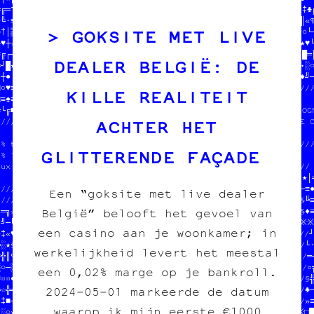
╬╔═†□♣//  des cartes postales  //§★※♦»╚§─█¤//              //┘‡♣╔
♦╚·≡«•//  des posters          //■★█═╚•╬♦»─//////////////////╔║«¶
GOKSITE MET LIVE
♠†│▒╝※//                       //─♥§♣▓♣┼§●·│═││░§┘»│▓═»·♦┼□≡╝☆○└┘
♣♥┼☆●─///////////////////////////////////////////═/♣////////╬♥★♥└
≈╔┌┘♦╗¤┘●╗¶¶┼○╬·§╔┌·│└┘│♣•█☆※¤//                       ╗   H/╗█═║
DEALER BELGIË: DE
═┘█★┘╝♥─┘¶╝§┘○¶▓♠■♦┌░•≡‡╝·●»♦┼//  $$$  DU POGNON  $$$   ┐  //♠•░○
│┼●└≈╝▒═║▓╝╗╬≈▓┌●★─█‡·╬¶┘│▓┼─»//  POUR 4OPIE CARBONE ASBL  //─┌╝─
□○♥≡≡▒‡║░░╝¤§┌«¶□═╬└★¤░─♥─■□♠•//              1 L          //////
KILLE REALITEIT
□»♠≡░└╚·†//////////////////¤┌♣//////////////////-//C////////D    
╬└╔■█※□●♠//              //□♦■//              //─//  $$$  DU POGN
ACHTER HET
///////////////////////////┐░♦//////////////////♣//  POUR COPIE C
                        ///////////////////////////              
0% transwallon          //                       ////////////////
GLITTERENDE FAÇADE
0% légal                //  on fait des pin's    //              
eux que sur le darkweb  //  des affiches         ////////////////

                        //  des cartes postales  //•★♥♠╝•※░¶─┐★│═
////////////●/─/┌/////////  des posters          //≡§┐┐╬┼┘╚★┐──≡♠
Een “goksite met live dealer
////////////▒≡«●│▓·╝§·║●//                       //┼†┐¶♣¶♣♥╬§»§╚≡
België” belooft het gevoel van
‡═╗☆╬╝♦█╚└│////////////////////////////////////////●·¤·≈╗▓─♦·§§♦≡
†╝─╚«┘○§★»†//                       //≈╗╔▓▓│─┐≈│♠▒♠║╔•♠«¶╔╔╔≈≡※※
een casino aan je woonkamer; in
○‡«♥┘│┘╗┼※¶//  PAPIER /// CARB╔////////////////////////////////┘▒
╚░★§╗└♥▓□♥☆//  fanzine /// édit//                           ///└·
werkelijkheid levert het meestal
≈╬║»╝○■▓※†¤//  charleroi /// d▓//  $$$  DU POGNON  $$$      ///═─
░○─░┌♥§※§▒╚//                • //  POUR COPIE CARBONE ASBL  ///¤╗
een 0,02% marge op je bankroll.
≈¤¤●★☆╔•═♥☆//////////////////////                           ///§╬
2024‑05‑01 markeerde de datum
╬☆╬═│○▒★╚♥»////////////////////////////////////////////////////♣─
♦‡■┼└═○╬●»♦//              //              ////////////////////»≡
waarop ik mijn eerste €1000
¤░○»·□※¶»┐§//  DONNE-NOUS  //OJET          //┼└·╔★▒»≡»█★♣╚╝░╔※□█