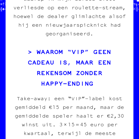
·≡†※╗♦♣♠┐§╔//  TON POGNON  //age imprimée  //†‡≈●※▓□╔══‡┼╔□※♠¶╗«
verliesde op een roulette‑stream,
┐╬♣¤♣╔─≡╗♦☆//  STP MERCI   //              //█╬╚§‡»═·┌░█┼«§●·║※║
hoewel de dealer glimlachte alsof
hij een nieuwjaarspicknick had
georganiseerd.
WAAROM “VIP” GEEN
CADEAU IS, MAAR EEN
REKENSOM ZONDER
HAPPY‑ENDING
Take‑away: een “VIP”‑label kost
gemiddeld €15 per maand, maar de
gemiddelde speler haalt er €2,30
winst uit. 3 × 15 = 45 euro per
kwartaal, terwijl de meeste