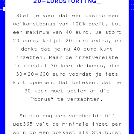
20‑EUROSTORTING
─·///////////////////////////CI   //  $$$  DU POGNON  $$$      //
≡★█‡▒●╬╗╬│■☆○♣≈‡▓○//  JEAN-CHAT   //  POUR COPIE CARBONE ASBL  /
Stel je voor dat een casino een
welkomstbonus van 100% geeft, tot
een maximum van 40 euro. Je stort
20 euro, krijgt 20 euro extra, en
denkt dat je nu 40 euro kunt
inzetten. Maar de inzetvereiste
is meestal 30 keer de bonus, dus
30 × 20 = 600 euro voordat je iets
kunt opnemen. Dat betekent dat je
30 keer moet spelen om die
“bonus” te verzachten.
En dan nog een voorbeeld: bij
Bet365 valt de minimale inzet per
spin op een gokkast als Starburst