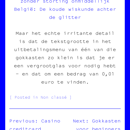
zonder storting onmiddellijk
België: De koude wiskunde achter
de glitter
Maar het echte irritante detail
is dat de tekstgrootte in het
uitbetalingsmenu van één van die
gokkasten zo klein is dat je er
een vergrootglas voor nodig hebt
– en dat om een bedrag van 0,01
euro te vinden.
Posted in Non classé
Previous:
Casino
Next:
Gokkasten
creditcard
voor beginners