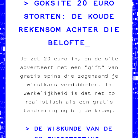
GOKSITE 20 EURO
out pour l'image imprimée  //            /////////////////└╬※█╗≡«
                           //$$$  DU POGNON  $$$      ///≡┘·‡♠▒«•
STORTEN: DE KOUDE
/////////////////////////////POUR COPIE CARBONE ASBL  ///§†¶♥┼♣└█
   ///////////////////////////////                    ///╗║♠▓♠¶■▒
/////                           /////////////////////////※╚█☆╝░·┼
REKENSOM ACHTER DIE
■─¶//  JEAN-CHAT ET MOOMIN      /////////////////////////╔※«¶¤»■█
╚¤░//  ONT MANGÉ TOUS LES SO///Y////////////////////////////┌‡·¶♥
»※─//  EN CROQUETTES        7/  9#\         /J            //═╬┌≡╗
BELOFTE
†│¤//  HELP HELP            O3  KGOGBYN&B4Y6@/on          //·─★♠╔
┐░█//                       %5  TONX$V|TO3  G/            //┘‡☆■║
─┐»//////▒└//█/‡/┌/░┘‡╚┼//////5@@T% XERCY +NSOle darkweb  //▓╗★║╝
Je zet 20 euro in, en de site
││╗¤■♠░┌•▓☆─»│•┌┌╬////////////T NEA&2+H£=   6Y            //†▒░≈□
♦†░☆§▒○┼╬•¶≡■█※‡─●//        //     4  X L€  ////////////////†┌┌║●
adverteert met een “gift” van
////////////////•○//  DONNE-@T₿S/P//1/N1£//K5X    //┘§╝┘╗┌★•┌█═┼└
              //═☆//  TON POGNON  //age imprimée  //«※╔╗─│╚╝□□■≈■
gratis spins die zogenaamd je
  DONNE-NOUS  //§«//  STP MERCI   //              //♣╝╚≡♦※┘≈¤•▓█·
  TON POGNON  //▓╬//  JEAN-CHAT   //////////////////▒└░┘•─┐·║¤·┐═
winstkans verdubbelen. In
  STP MERCI   //╚‡//              ☆/╝┐┘□║†¤┌╝┘♦♠┌»╗«╔┐♥╗║•╗┼╝╝┐¤│
werkelijkheid is dat net zo
  JEAN-CHAT   //║¤///♠///·//////·///♥«░·●╗┌║■┼•¶│☆•★☆§□·╝♥♥§♣•§♥≈
              //╔●‡═≡╔┐†■□≈♦·┼╬○░♦≈○○┌▒//////////////////////////
realistisch als een gratis
////////////////≈╬·╗╚█─¤╗║¶▒┐•≈★╔┼▒♣☆♣«//              //       /
╝•///////////////////////////«╔▓«§≈♠╚┼○//  DONNE-NOUS  //n's    /
tandreiniging bij de kroeg.
▓·//                       //·♥╗★└□○┌│║//  TON POGNON  //       /
♠☆//  on fait des pin's    //●†§»▓└♠■†■//  STP MERCI   //tales  /
╬♣//  des affiches         /////////┘╗─//  JEAN-CHAT   //       /

DE WISKUNDE VAN DE
▓§//  des cartes postales  //     //♠□§//              //       /
╚«//  des posters          //OUS  ///////////////////////////////
╗╚//                       //NON  //                           //