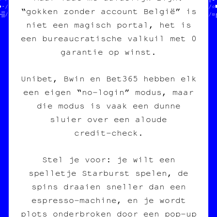
●·//  fanzine /// édition  //mée  ////  des cartes post■l♦s  //☆■
“gokken zonder account België” is
└▒//  charleroi /// diy    //     ////  des posters       ═ ††/¤
niet een magisch portal, het is
een bureaucratische valkuil met 0
garantie op winst.
Unibet, Bwin en Bet365 hebben elk
een eigen “no‑login” modus, maar
die modus is vaak een dunne
sluier over een aloude
credit‑check.
Stel je voor: je wilt een
spelletje Starburst spelen, de
spins draaien sneller dan een
espresso‑machine, en je wordt
plots onderbroken door een pop‑up