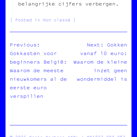
belangrijke cijfers verbergen.
Posted in Non classé
Previous:
Next:
Gokken
Gokkasten voor
vanaf 10 euro:
NAVIGATION
beginners België:
Waarom de kleine
DE
Waarom de meeste
inzet geen
L’ARTICLE
nieuwkomers al de
wondermiddel is
eerste euro
verspillen