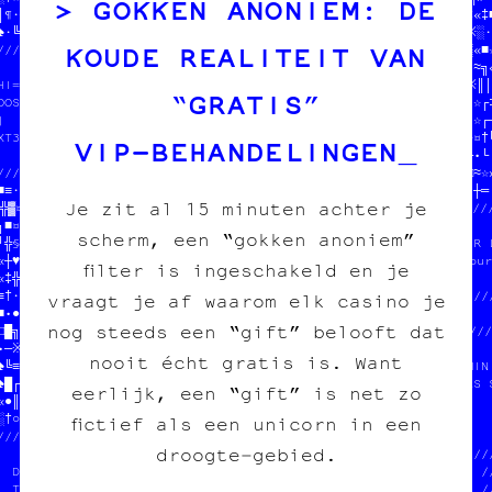
GOKKEN ANONIEM: DE
│¶·─‡┼╝≡└♦■│·▓♠•¤░■▒//              //≡┼■╗┌♥★≡♥▒‡♥╚╬╔│≈║█┼╗•♦‡«‡■
♠·╚≡│¶†♣§•♣§‡♣■★░●≈†//  DONNE-NOUS  //≡┐░≈○╚█─▓■♥★≈♦‡»¶╬‡≡☆♦║※░·
KOUDE REALITEIT VAN
/////////////////////////// PO/////////////////////////////┼/░«■☆
                         // ME//                           /█╗≈╗┐
$$$  DU POGNON  $$$      //N-C//  JEAN-CHAT ET MOOMIN    ¤☆//※║│
“GRATIS”
POUR COPIE CARBONE ASBL  //   //  ONT MANGÉ TOUS LES SOUS  //·☆┌‡
                         ///////  EN CROQUETTES          •·/░╝☆┌┐
///////////////////////////·♥░//  HELP HELP              │§/♠♦¤†╚
VIP‑BEHANDELINGEN
              ////////////////////////////////             //┌•└┌
////////////////                            /////////////////□≈☆»
■≡▓♥╗§╔╚☆┐┌┐│░//  100% transwallon          //│□╝·─•¤☆•▒•≈╝■╝¤┼═┌
Je zit al 15 minuten achter je
╬▓¤○╗♣≡■♠└□┐※●//  100% légal                /·┌«♦╬♠/////////////
┐■¤♣•♥«§★┌¤─░○//  mieux que sur le darkweb  //·••┐╗//            
scherm, een “gokken anoniem”
●╬┌█▒░♠‡♠☆♣¶■‡//                            /╚┐♥♦«»//  SOUTENIR L
«┼♥▓┌·▒▒※/////////////////////////////////////▒†≡«≡//  tout pour
filter is ingeschakeld en je
«‡╬§▒┐└═≈//                              ////═┐≡≡╬│//            
≡†·☆♥▒☆★╝//  SOUTENIR LE PROJET       ♠  ♣/┌─╝•│»░·//////////////
vraagt je af waarom elk casino je
■•●○※≈┐«≈//  tout pour l'image imprim░♥ ♣//░╗░•§≡†█//           
nog steeds een “gift” belooft dat
□█╗★≈¶※└♠//                         □   ░///////////////////////
──※†└└≡»¶//////////////////////////////////                     
nooit écht gratis is. Want
♠╚≡≈«□║┌╬//                       //╗╚░└≡//  JEAN-CHAT ET M§╚MIN 
♠█┌«≈♣┘╬○///////////////////////////♠─★♣╚//  ONT MANGÉ TOUS╝●≡S S
eerlijk, een “gift” is net zo
«●║¶○╗≈♠§│»╔†☆≡╔┐«░╔☆♥†│●┼•♠▒¶╝═»†‡┌••╝═‡//  EN CROQUETTES       
░†○★¤╚♦─¶╝█▒•♦□║※¶│★§†·╔░»▓□╗♥│////////////  HELP HELP          
fictief als een unicorn in een
//////////////////////////////•//        //                      
droogte‑gebied.
              //            //╬//  SOUTEN////////////////////////
  DONNE-NOUS  //on          //♥//  tout pour l'image imprimée  //
  TON POGNON  //            //└//                              //