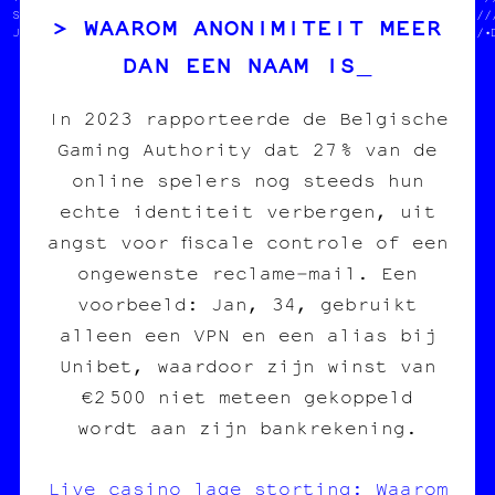
  STP MERCI   //le darkweb  //♣//////////////////////////////////
WAAROM ANONIMITEIT MEER
  JEAN-CHAT   //            //░////////////////////////////////•
DAN EEN NAAM IS
In 2023 rapporteerde de Belgische
Gaming Authority dat 27 % van de
online spelers nog steeds hun
echte identiteit verbergen, uit
angst voor fiscale controle of een
ongewenste reclame‑mail. Een
voorbeeld: Jan, 34, gebruikt
alleen een VPN en een alias bij
Unibet, waardoor zijn winst van
€2 500 niet meteen gekoppeld
wordt aan zijn bankrekening.
Live casino lage storting: Waarom