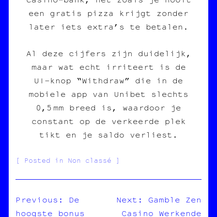
een gratis pizza krijgt zonder
later iets extra’s te betalen.
Al deze cijfers zijn duidelijk,
maar wat echt irriteert is de
UI‑knop “Withdraw” die in de
mobiele app van Unibet slechts
0,5 mm breed is, waardoor je
constant op de verkeerde plek
tikt en je saldo verliest.
Posted in Non classé
Previous:
De
Next:
Gamble Zen
hoogste bonus
Casino Werkende
NAVIGATION