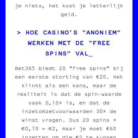
je niets, het kost je letterlijk
geld.
HOE CASINO’S “ANONIEM”
WERKEN MET DE “FREE
SPINS” VAL
Bet365 biedt 20 “free spins” bij
een eerste storting van €20. Het
klinkt als een kans, maar de
realiteit is dat de spin‑waarde
vaak 0,10× is, en dat de
inzetomzetvoorwaarden 30× de
winst vragen. Dus 20 spins ×
€0,10 = €2, maar je moet €60
inzetten om die €2 te kunnen