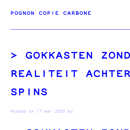
Skip
POGNON COPIE CARBONE
to
content
GOKKASTEN ZON
REALITEIT ACHTE
SPINS
Posted on
17 mai 2026
by