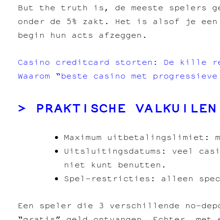
But the truth is, de meeste spelers g
onder de 5% zakt. Het is alsof je een
begin hun acts afzeggen.
Casino creditcard storten: De kille r
Waarom “beste casino met progressieve
PRAKTISCHE VALKUILEN
Maximum uitbetalingslimiet: 
Uitsluitingsdatums: veel cas
niet kunt benutten.
Spel‑restricties: alleen spec
Een speler die 3 verschillende no‑dep
“gratis” geld ontvangen. Echter, met 