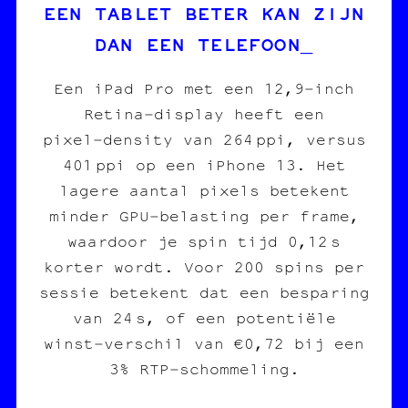
EEN TABLET BETER KAN ZIJN
DAN EEN TELEFOON
Een iPad Pro met een 12,9‑inch
Retina‑display heeft een
pixel‑density van 264 ppi, versus
401 ppi op een iPhone 13. Het
lagere aantal pixels betekent
minder GPU‑belasting per frame,
waardoor je spin tijd 0,12 s
korter wordt. Voor 200 spins per
sessie betekent dat een besparing
van 24 s, of een potentiële
winst‑verschil van €0,72 bij een
3% RTP‑schommeling.