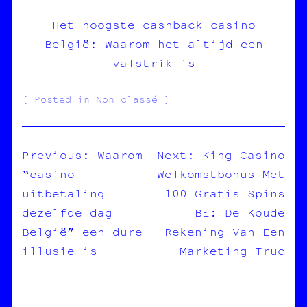
Het hoogste cashback casino
België: Waarom het altijd een
valstrik is
Posted in Non classé
Previous:
Waarom
Next:
King Casino
“casino
Welkomstbonus Met
NAVIGATION
uitbetaling
100 Gratis Spins
DE
dezelfde dag
BE: De Koude
L’ARTICLE
België” een dure
Rekening Van Een
illusie is
Marketing Truc