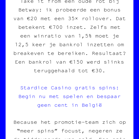
Take it from een oude rot bij
Betway: ik probeerde een bonus
van €20 met een 35× rollover. Dat
betekent €700 inzet. Zelfs met
een winratio van 1,5% moet je
12,5 keer je bankrol inzetten om
breakeven te bereiken. Resultaat?
Een bankrol van €150 werd slinks
teruggehaald tot €30.
Stardice Casino gratis spins:
Begin nu met spelen en bespaar
geen cent in België
Because het promotie‑team zich op
“meer spins” focust, negeren ze