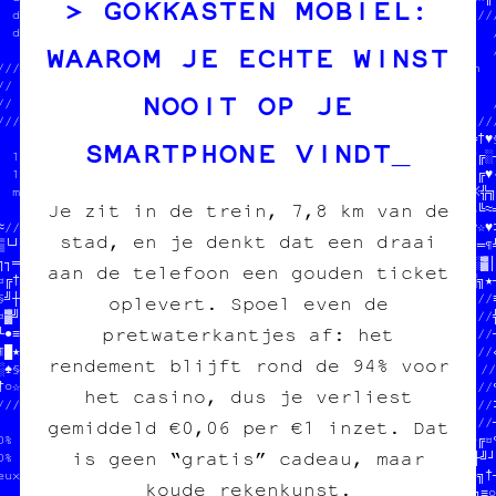
GOKKASTEN MOBIEL:
  des cartes postales  //  //                           /////////
  des posters          ///////////////////////////////////      /
WAAROM JE ECHTE WINST
                       //       //‡┌▒┐♥//  PAPIER /// CARBONE   /
/////////////////////////       //┘─★┐※//  fanzine /// édition  
//  tout pour l'image imprimée  //•█※‡·//  charleroi /// diy    
NOOIT OP JE
//                              //♣╝«•♥//                       /
//////////////////////////////////┌†§♣«//////////////////////////
                          //////////////////////////////////─╚†♥§
SMARTPHONE VINDT
  100% transwallon        //              //              //█†╔░┼
  100% légal              //  DONNE-NOUS  //OJET          //▒╗╔♥•
  mieux que sur le darkweb//  TON POGNON  //age imprimée  //·※╬╗
Je zit in de trein, 7,8 km van de
                          //  STP MERCI   //              //♥§╚≈═
≈///////////////////////////  JEAN-CHAT   //////////////////┐╔☆▒‡
stad, en je denkt dat een draai
▒└┘■☆†│•//                //        ┼ ▒╬  //╬┼¤╝□○╚•▓─┌»¶▒«†¶╗═¶╝
╗┐═│※║¶«//  PAPIER /// CAR//////////─///////╔╔─│●♦└•†¶┌¶╗♥┐‡□░▓│
aan de telefoon een gouden ticket
¤╔†★♠╔║░//  fanzine /// édition  //☆•♥♣♣¤○☆«○»┼─┐♣§░▒─╝┌☆★«•┌▒╗★┐
§╝┼┐█■░╝//  charleroi /// diy    ///////////////////////////////≡
oplevert. Spoel even de
¤▓╝▓♣▓┼▓//                       //                           //╬
pretwaterkantjes af: het
└●≡╗╚·▓♥///////////////////////////  JEAN-CHAT ET MOOMIN      //┐
¶█★■†■«┼──♦★§☆┼╚╝»┘┌‡♣║┼¶╔≡¤‡≡╗┼■//  ONT MANGÉ TOUS LES SOUS  //«
rendement blijft rond de 94% voor
░♠§♣♥●★╗┌☆§§▓╬»♣※□┘║♦╬┘┌»☆»╝┐●«♥┐//  EN CROQUETTES            //
†○☆☆╝□┼♦¤≡║░□»╔■»■░└☆♣§┼└□╝╔█□•///////////////////////////    //¶
het casino, dus je verliest
//////////////////////////╗┼■‡¤//                       //    //‡
                        //┘≡♥█♥//  PAPIER /// CARBONE   ////////┘
gemiddeld €0,06 per €1 inzet. Dat
0% transwallon          //═☆☆‡□//  fanzine /// édition  //▒·≈☆»¤¶
is geen “gratis” cadeau, maar
0% légal                //▓█※§╬//  charleroi /// diy    //¶•≡┼╝┘
eux que sur le darkweb  //•§»│▒//                      ╗//♥─╗★╗†┘
koude rekenkunst.
                        //♦♣»•░///////////////////////※≡//╬♦¶╗≡○