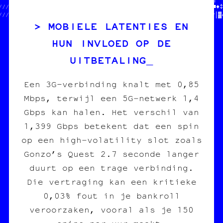
/////////////////////////═╗※♥†♠//////////////////▒▓╚¤♣☆│♣†»•■※♦‡
/////////////////////////‡═★█╬╔«┘║●┘‡¶╝□│§•‡█«•†·«§┌▒│¶¤•☆»‡○♥│▓
MOBIELE LATENTIES EN
HUN INVLOED OP DE
UITBETALING
Een 3G-verbinding knalt met 0,85
Mbps, terwijl een 5G‑netwerk 1,4
Gbps kan halen. Het verschil van
1,399 Gbps betekent dat een spin
op een high‑volatility slot zoals
Gonzo’s Quest 2.7 seconde langer
duurt op een trage verbinding.
Die vertraging kan een kritieke
0,03% fout in je bankroll
veroorzaken, vooral als je 150