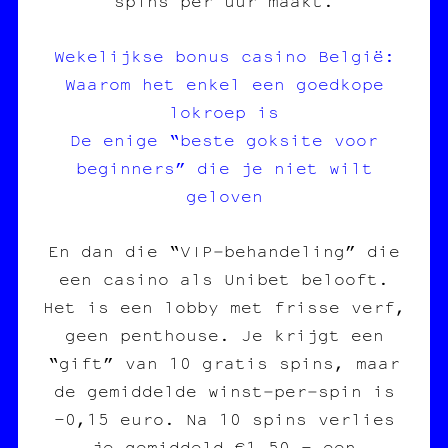
spins per uur maakt.
Wekelijkse bonus casino België:
Waarom het enkel een goedkope
lokroep is
De enige “beste goksite voor
beginners” die je niet wilt
geloven
En dan die “VIP‑behandeling” die
een casino als Unibet belooft.
Het is een lobby met frisse verf,
geen penthouse. Je krijgt een
“gift” van 10 gratis spins, maar
de gemiddelde winst‑per‑spin is
-0,15 euro. Na 10 spins verlies
je gemiddeld €1,50 – een