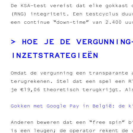
De KSA‑test vereist dat elke gokkast 
(RNG) integriteit. Een testcyclus duu
een continue “down‑time” van 2.400 uu
HOE JE DE VERGUNNING
INZETSTRATEGIEËN
Omdat de vergunning een transparante 
terugrekenen. Stel dat een spel een R
je €19,06 theoretisch terugkrijgt. Al
Gokken met Google Pay in België: de k
Anderen beweren dat een “free spin” b
is een leugen; de operator rekent de 