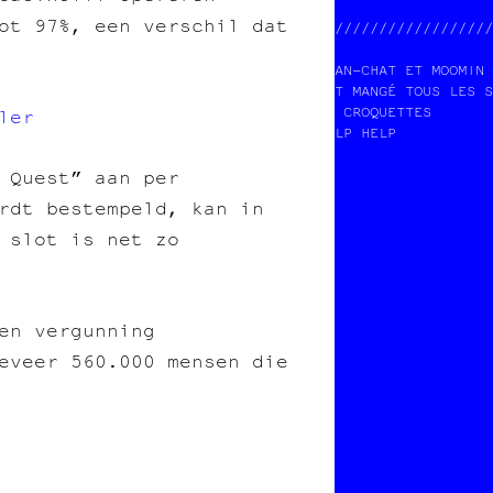
ot 97%, een verschil dat
//////////////////
AN-CHAT ET MOOMIN 
T MANGÉ TOUS LES S
 CROQUETTES       
ler
LP HELP           
 Quest” aan per
rdt bestempeld, kan in
 slot is net zo
en vergunning
eveer 560.000 mensen die