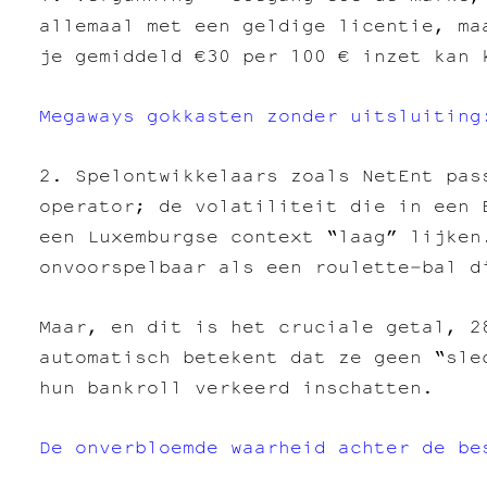
allemaal met een geldige licentie, ma
je gemiddeld €30 per 100 € inzet kan 
Megaways gokkasten zonder uitsluiting
2. Spelontwikkelaars zoals NetEnt pas
operator; de volatiliteit die in een 
een Luxemburgse context “laag” lijken
onvoorspelbaar als een roulette‑bal d
Maar, en dit is het cruciale getal, 2
automatisch betekent dat ze geen “sle
hun bankroll verkeerd inschatten.
De onverbloemde waarheid achter de be