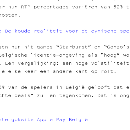
ar hun RTP‑percentages variëren van 92% t
kosten.
: De koude realiteit voor de cynische spe
sen hun hit‑games “Starburst” en “Gonzo’s
Belgische licentie‑omgeving als “hoog” wo
. Een vergelijking: een hoge volatiliteit
ie elke keer een andere kant op rolt.
8% van de spelers in België gelooft dat e
chte deals” zullen tegenkomen. Dat is ong
ste goksite Apple Pay België