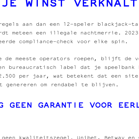
 JE WINST VERKNALT
regels aan dan een 12‑speler blackjack‑ta
rdt meteen een illegale nachtmerrie. 2023
eerde compliance‑check voor elke spin.
e de meeste operators roepen, blijft de v
en bureaucratisch label dat je speelbank 
2.500 per jaar, wat betekent dat een site
et genereren om rendabel te blijven.
G GEEN GARANTIE VOOR EER
 geen kwaliteitszegel. Unibet, Betway en 