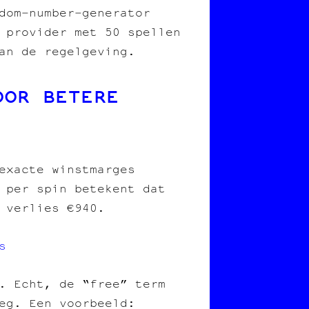
dom‑number‑generator
 provider met 50 spellen
an de regelgeving.
OOR BETERE
exacte winstmarges
 per spin betekent dat
 verlies €940.
s
. Echt, de “free” term
eg. Een voorbeeld: