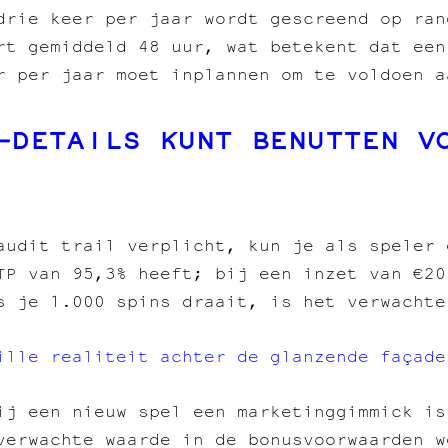
drie keer per jaar wordt gescreend op ran
rt gemiddeld 48 uur, wat betekent dat een
r per jaar moet inplannen om te voldoen a
‑DETAILS KUNT BENUTTEN V
audit trail verplicht, kun je als speler 
TP van 95,3% heeft; bij een inzet van €20
s je 1.000 spins draait, is het verwachte
ille realiteit achter de glanzende façade
ij een nieuw spel een marketinggimmick is
verwachte waarde in de bonusvoorwaarden w