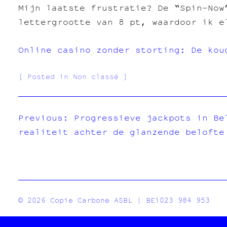
Mijn laatste frustratie? De “Spin‑Now
lettergrootte van 8 pt, waardoor ik e
Online casino zonder storting: De kou
Posted in Non classé
Previous:
Progressieve jackpots in Be
realiteit achter de glanzende belofte
NAVIGATION
DE
L’ARTICLE
© 2026 Copie Carbone ASBL | BE1023 984 953