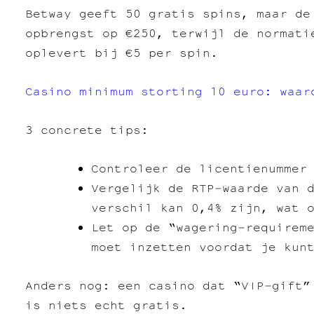
Betway geeft 50 gratis spins, maar de
opbrengst op €250, terwijl de normati
oplevert bij €5 per spin.
Casino minimum storting 10 euro: waar
3 concrete tips:
Controleer de licentienummer
Vergelijk de RTP‑waarde van 
verschil kan 0,4% zijn, wat 
Let op de “wagering‑requirem
moet inzetten voordat je kun
Anders nog: een casino dat “VIP‑gift”
is niets echt gratis.