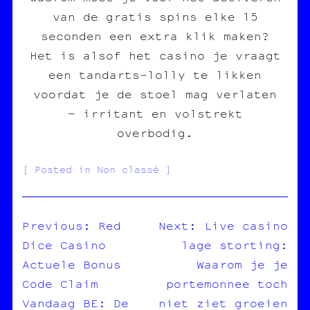
van de gratis spins elke 15
seconden een extra klik maken?
Het is alsof het casino je vraagt
een tandarts‑lolly te likken
voordat je de stoel mag verlaten
– irritant en volstrekt
overbodig.
Posted in Non classé
Previous:
Red
Next:
Live casino
Dice Casino
lage storting:
NAVIGATION
Actuele Bonus
Waarom je je
DE
Code Claim
portemonnee toch
L’ARTICLE
Vandaag BE: De
niet ziet groeien