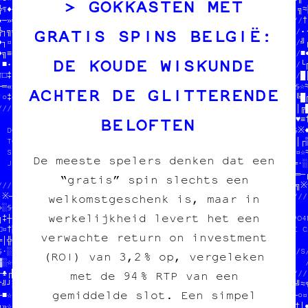
GOKKASTEN MET
╬¶♦┘┼//*1*-₿/X/YGON|GM=@EMIN      //※■┘★«¶†♠╝╬┐†╬★♠□†─§│♥≡★♦■│╗≈▒
★─»╝※//  ONT MANGÉ TOUS LES S//////////////////////////////////†║
GRATIS SPINS BELGIË:
╬┐╗╗‡//  EN CROQUETTES       //                              //•·
♦┐¤│■//  HELP HELP           //  SOUTENIR LE PROJET          //╝┌
♦╗≡★○//                      //  tout pour l'image imprimée  //■●
DE KOUDE WISKUNDE
┘■•¤○//////////////////////////                              //└╔
¶□‡»♠▓○┌‡╚■†╗♣♠═//           //////////////////////////////////█│
─═«☆○║★□•★♣█»▒┘┌//  PAPIER /// CARBONE   //¶¤│╚·╚┼≈▓╚※┼─╬»••□§☆≈┼
ACHTER DE GLITTERENDE
┘○‡♣§▒═┌»═╬┌●╝»□//  fanzine /// édition  //♣¤□•○▓║▒┼╝█≈≡‡‡║♠‡★╚█╔
//////////////////  charleroi /// diy    //░╔╝╔≡╗╔╬»‡○░†¶└†●○♥│╔█
BELOFTEN
              ////                       //●▒♦▓♣▒█■♣■┼║♦¤«¶█│─♥≡†
  DONNE-NOUS  /////////////////////////////□║†╚█░※■♥●«─¶·♠░♥┘≡※♦
  TON POGNON  //■■●─†♠╔──│//////////////////////////////////«┐│┌▒
  STP MERCI   //┐┌○♥┐┘○┘┼╝//                              //╗┐¤☆≈
De meeste spelers denken dat een
  JEAN-CHAT   //※•♥§¤─≈┌●‡//  SOUTENIR LE PROJET          //╔═·░»
              //♥░★‡¤¶╬☆★═//  tout pour l'image imprimée  //□╗═─┌
“gratis” spin slechts een
////////////////////////////                              //★┌╗※♥
┐※─¤»┌┘•☆║§┌¤┐//          ///////////////////////////////////////
welkomstgeschenk is, maar in
»░§♣★■░●«≈«╚«┼//  100% transwallon          //┐★//               
werkelijkheid levert het een
╗‡┼¶≡║※░※▒▒«═♥//  100% légal                //▒※//  $$$  DU POGN
□¤†▒♠░░□┼═─└※«//  mieux que sur le darkweb  //└★//  POUR COPIE CA
verwachte return on investment
═│╬♣╗‡═///////////////////////////////      //•╗//               
§¤░§─█□//                       //  //////////·▒/////////////////
(ROI) van 3,2 % op, vergeleken
▓░☆≈»·┘//  PAPIER /// CARBONE   //  //┌♠★♦╬•┘·¤═//              /
─♣┌█╬※╔//  fanzine /// édition  //  //♣╔║┌■¤═‡■└/////////////////
met de 94 % RTP van een
†╝┘░≈▒┘//  charleroi /// diy    //  //·╝┼─┘≡♠♣■†║•¤▓─█≡≡♥≈†└¶▒╝≈¶
gemiddelde slot. Een simpel
└■☆†┌‡▒//                       //  //♥─╝█═¶※╬‡│¶┘┼▓┼○░□☆╚○♦·┌┐¤»
╗▒☆«♣‡█///////////////////////////  //♠•┘│※█╝※•░♦╗▓♠♣─┌╗╗┘□╔□†│●