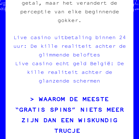
getal, maar het verandert de
═┘▒·╚§┘///////////////////////////////♥│█╬¤■─★●※♣§¶○»▓╔☆★□▒†▒╔└☆●
═※┼┘≈·♥»•†‡▒▒─═│¶└┼│┘★┼▒≡·□╬┘¤║«▓║╔■·╝♥▓║╬○╝□★═└═▓≈░│¶¶╚╗♥█•─╗«═
perceptie van elke beginnende
gokker.
Live casino uitbetaling binnen 24
uur: De kille realiteit achter de
glimmende beloftes
Live casino echt geld België: De
kille realiteit achter de
glanzende schermen
WAAROM DE MEESTE
“GRATIS SPINS” NIETS MEER
ZIJN DAN EEN WISKUNDIG
TRUCJE