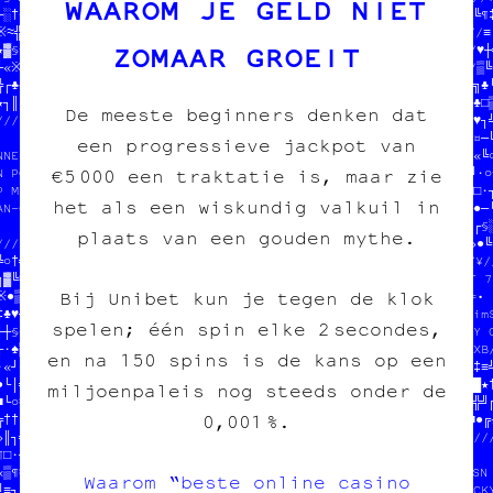
WAAROM JE GELD NIET
─░†★═†»≡░╔¤≈//  TON POGNON  ////////////////////////////♥│////╚¶○
※≈╬║≈»※♠※»●□//  STP MERCI   //                              //≡╚
ZOMAAR GROEIT
★▓§※♥¤░§╝╝•┘//  JEAN-CHAT   //  SOUTENIR LE PROJET          ≈/♥┼═
┼«※○╗└·≈║≡♦¶//              //  tout pour l'image imprimée  //▒╚♦
╬┌♣♣♥♥░┼•╝║┼///////═//♥///////                              //╗♣└
★┐║«─○─□‡¤★╝‡║♥╔▓○·└│●└♣░╔░¤//////////////////////////////////♣□▒
De meeste beginners denken dat
////////////♦□╗♦─¤♣╔†─┼♣█♥▒█///////////////////////////╝♥┐║§♥┐♥┐╝
          //«≈└┼╚┐•‡╚«≡┼♦»★╬»■††░▒†╚»♠·«█║·☆·▓└¤†■•▓░§§≈•║═«║•¤─╚
een progressieve jackpot van
NNE-NOUS  //■//////////////////////////////////■§¶║¤└☆•╗♠†╬»║♣«╚○
€5 000 een traktatie is, maar zie
N POGNON  //†//                              //○┐╔≡┘╗≡■╔※┼║▒┼╝·○
P MERCI   //☆//  SOUTENIR LE PROJET          //▓«†¤║┘≡╔☆≈★¤║»╚□·┐
het als een wiskundig valkuil in
AN-CHAT   //♥//  tout pour l'image imprimée  //●║•¤▓♠«╔□┌╬■┌░┌●─└
          //□//                              //•†○┼★╔┼▓╔♦●¶♦♠░┌§░
plaats van een gouden mythe.
////////////≡//////////////////////////////////·│▓≡·«·※█┼≈♠¤☆»●╚·
╚○†═■¶┐†♣☆╝│※•░≡╚▓♠※‡═█□╔※♣╬¶│─╝§□╝▓////////////////////╗////♣//
╬▓╚≈†─♣╝≈█░※¶★▓★†§§¶†«¶║♠●┼·╬†─†║═╚□//                       §   
Bij Unibet kun je tegen de klok
※●▒░≡▒└■‡≡♠┌♠■§≈░☆└·═┐·♠♦★»┘¤┐☆•╚♦●‡//  SOUTENIR LE PROJ♦T    •  
‡♣♥┼□┘☆†╝/////////////////////////////  tout pour l'image imprimé
spelen; één spin elke 2 secondes,
┼┼§☆§│║♥▓//                       ////                █    ▒     
┌·♠▒○┌╚§┌//  PAPIER /// CARBONE   /////////////////////╚///»/////
en na 150 spins is de kans op een
·«┘♦♣¤│║■//  fanzine /// édition  ////              //¶┌¤╝‡♦†¤‡≡╝
●└│═└─†«┼//  charleroi /// diy    ////////////////////■§│•▒▒★▓█★│
miljoenpaleis nog steeds onder de
■└○≈┼«•░║//                       //☆┘│░╚▓≡♥─¶█┼«╝─•■♣☆█♣♥╚‡╗░╬╝╝
0,001 %.
╔††•♠●//////////////////////////////////░§§┼※╚※♣□╝╗┼╝·‡※¶┌‡≡■●╔★
»║┐╝┌•//                              ///////////////////////////
¶□·┘╚▒//  SOUTENIR LE PROJET          ////                       
«▒¶≈※※//  tout pour l'image imprimée  ////  JEUN2CHAT ET MOOMIN 
Waarom “beste online casino
╝≡┐«○¤//                              ////  ONT @ENGÉ 9ORS4LES SO