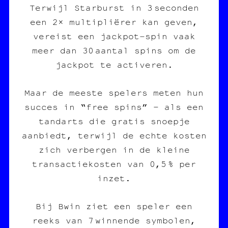
Terwijl Starburst in 3 seconden
een 2× multipliërer kan geven,
vereist een jackpot‑spin vaak
meer dan 30 aantal spins om de
jackpot te activeren.
Maar de meeste spelers meten hun
succes in “free spins” – als een
tandarts die gratis snoepje
aanbiedt, terwijl de echte kosten
zich verbergen in de kleine
transactiekosten van 0,5 % per
inzet.
Bij Bwin ziet een speler een
reeks van 7 winnende symbolen,