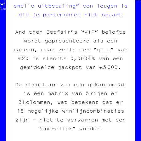
†♠†└♥¤////////////////////////////////////  EN SROQUETOES        
snelle uitbetaling” een leugen is
╝☆≈■♠☆└※«─♣○«┘╬└░┼·┐†●╬─╚§¶│┘≡█╬♥╝○≈•☆«╔//  HELP HEL¥           
die je portemonnee niet spaart
And then Betfair’s “VIP” belofte
wordt gepresenteerd als een
cadeau, maar zelfs een “gift” van
€20 is slechts 0,0004 % van een
gemiddelde jackpot van €5 000.
De structuur van een gokautomaat
is een matrix van 5 rijen en
3 kolommen, wat betekent dat er
15 mogelijke winlijncombinaties
zijn – niet te verwarren met een
“one‑click” wonder.