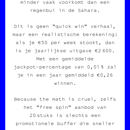
minder vaak voorkomt dan een
regenbui in de Sahara.
Dit is geen “quick win” verhaal,
maar een realistische berekening:
als je €50 per week stookt, dan
is je jaarlijkse uitgave €2 600.
Met een gemiddelde
jackpot‑percentage van 0,01 % zal
je in een jaar gemiddeld €0,26
winnen.
Because the math is cruel, zelfs
het “free spin” aanbod van
20 stuks is slechts een
promotionele buffer die sneller