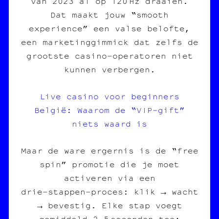
van 2023 al op 120 Hz draaien.
Dat maakt jouw “smooth
experience” een valse belofte,
een marketinggimmick dat zelfs de
grootste casino‑operatoren niet
kunnen verbergen.
Live casino voor beginners
België: Waarom de “VIP‑gift”
niets waard is
Maar de ware ergernis is de “free
spin” promotie die je moet
activeren via een
drie‑stappen‑proces: klik → wacht
→ bevestig. Elke stap voegt
gemiddeld 2,5 seconden toe;