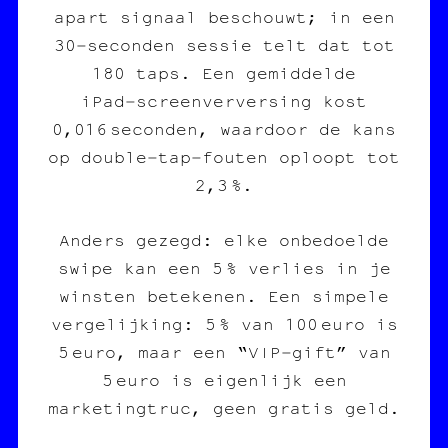
apart signaal beschouwt; in een
30‑seconden sessie telt dat tot
180 taps. Een gemiddelde
iPad‑screenverversing kost
0,016 seconden, waardoor de kans
op double‑tap‑fouten oploopt tot
2,3 %.
Anders gezegd: elke onbedoelde
swipe kan een 5 % verlies in je
winsten betekenen. Een simpele
vergelijking: 5 % van 100 euro is
5 euro, maar een “VIP‑gift” van
5 euro is eigenlijk een
marketingtruc, geen gratis geld.