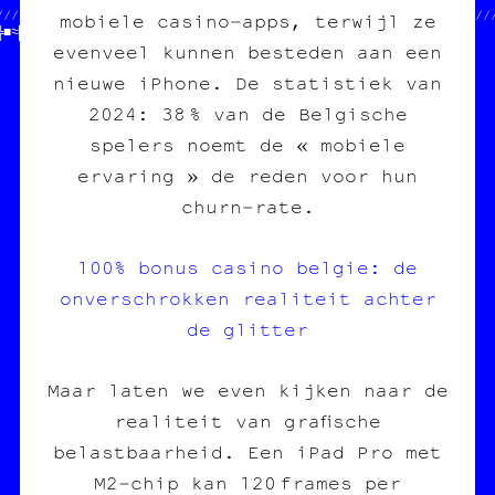
/////////////////////·▒┐♦│▒♥│┐★¶§♣§░/////////////////////////////
mobiele casino‑apps, terwijl ze
╬■≈█═□«║╬♦†·┌▓║┘‡╬─★┘♠♦■♣╬☆─│░═│▒■│•//                          
evenveel kunnen besteden aan een
nieuwe iPhone. De statistiek van
2024: 38 % van de Belgische
spelers noemt de « mobiele
ervaring » de reden voor hun
churn‑rate.
100% bonus casino belgie: de
onverschrokken realiteit achter
de glitter
Maar laten we even kijken naar de
realiteit van grafische
belastbaarheid. Een iPad Pro met
M2‑chip kan 120 frames per