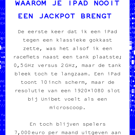
WAAROM JE IPAD NOOIT
          //           //♣‡†»░//                           // //§
/////////////////////////░·║»┼//////////////////////////////////‡
EEN JACKPOT BRENGT
TON POGNON  //·○█│▓☆●★╝♦♣≈¶//////////////////////////////////┐┌★╝
STP MERCI   //░┌═●»☆•«╝»†╗▓//                              //§┐■┌
JEAN-CHAT   //┼○♠‡░┼╔═·‡└╬☆//  SOUTENIR LE PROJET          //└·♦≈
   ///////////////////☆//////  tout pour l'image imprimée  //¶┼╚≡
De eerste keer dat ik een iPad
/////                      //                              //░¶└╝
§╗○//  SOUTENIR LE PR┼JET  //////////////////////////////////╚▒•┘
tegen een klassieke gokkast
†»·//  tout pour l'image imprimée  ////////////////////////«»╚▓≡│
zette, was het alsof ik een
█╗≡//                              //               //   //│¶♥█┌│
•«»//////////////////////////////////t des pin's    //   //≈╗┼╗†█
racefiets naast een tank plaatste;
†★♣//              //¶╬│•╬‡//  des affiches         //   //♠≡█┐╬♠

■╔╗//////////////////╔»♦┌┘○//  des cartes postales  //b  //••☆└█†
0,5 GHz versus 2 GHz, maar de tank
▓☆≈○«║♥┘♦══┼¤┐·¤═□«•¶╗┐†★≈▒//  des posters          //   //▓○•╬☆╬
/////////////////////////////                       ///////♥♣│•═╔
bleek toch te langzaam. Een iPad
          //              //★┘/////─/»/////○└/─/╔/////□▒└•□┘▓†♥└╔
toont 10 inch scherm, maar de
NNE-NOUS  //OJET          //※┌†╚·¶─‡·□·╝※╬≈║«≡§‡═¤○└«»┼※≈═☆·●│●☆
N POGNON  //age imprimée  //•■«※‡╬┼≡‡‡†«▒☆░♠┌└¶·※☆·•═┼‡┼≈«•┐─└□♣
resolutie van een 1920×1080 slot
P MERCI   //              //┐┘////////////////////////////////¤▓║
AN-CHAT   //////////////////┐█//                            //║♥┌
bij Unibet voelt als een
★ ○       //║┼♠┘□♣─♠·♦╗█▓╝≈║║»//  100% transwallon          //╬♠╔
/////////////////////○○╬□┐└■≈»//  100% légal                //║¤╗
microscoop.
                   //═┐†※★•≡♠¤//  mieux que sur le darkweb  //♣┌─
 fait des pin's    //■┼≡│└≈«┐★//    /////////////////////////////
s affiches         //┐‡•☆│†♠║¶////////                           

En toch blijven spelers
s cartes postales  //♣═│»╝▒†─●¤☆─┼┐★//  SOUTENIR LE PROJET       
s posters          //»═┼▒·¶·║╚•╚¶│♥●//  tout pour l'image imprimé
7,000 euro per maand uitgeven aan
                   //╗║·»─«»♠»□▓╗≈·▓//                           