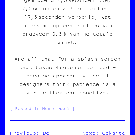
2,5 seconden × 7 free spins =
17,5 seconden verspild, wat
neerkomt op een verlies van
ongeveer 0,3 % van je totale
winst.
And all that for a splash screen
that takes 4 seconds to load –
because apparently the UI
designers think patience is a
virtue they can monetize.
Posted in Non classé
Previous:
De
Next:
Goksite