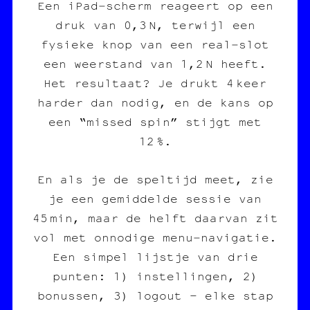
Een iPad‑scherm reageert op een
druk van 0,3 N, terwijl een
fysieke knop van een real‑slot
een weerstand van 1,2 N heeft.
Het resultaat? Je drukt 4 keer
harder dan nodig, en de kans op
een “missed spin” stijgt met
12 %.
En als je de speltijd meet, zie
je een gemiddelde sessie van
45 min, maar de helft daarvan zit
vol met onnodige menu‑navigatie.
Een simpel lijstje van drie
punten: 1) instellingen, 2)
bonussen, 3) logout – elke stap