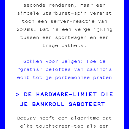
seconde renderen, maar een
simpele Starburst‑spin vereist
toch een server‑reactie van
250 ms. Dat is een vergelijking
tussen een sportwagen en een
trage bakfiets.
Gokken voor Belgen: Hoe de
“gratis” beloftes van casino’s
echt tot je portemonnee praten
DE HARDWARE‑LIMIET DIE
JE BANKROLL SABOTEERT
Betway heeft een algoritme dat
elke touchscreen‑tap als een