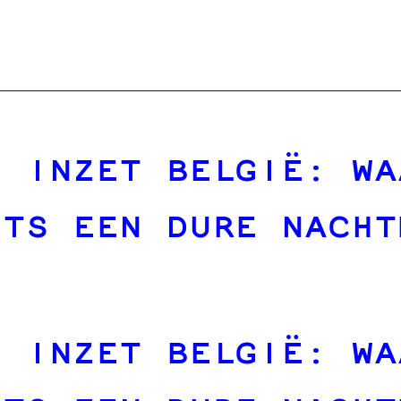
E INZET BELGIË: WA
HTS EEN DURE NACHT
E INZET BELGIË: WA