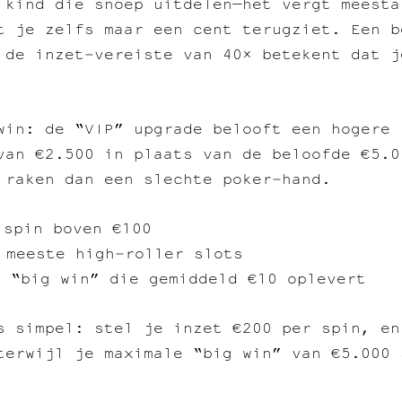
 kind die snoep uitdelen—het vergt meesta
t je zelfs maar een cent terugziet. Een b
 de inzet‑vereiste van 40× betekent dat j
win: de “VIP” upgrade belooft een hogere 
van €2.500 in plaats van de beloofde €5.0
 raken dan een slechte poker‑hand.
 spin boven €100
e meeste high‑roller slots
n “big win” die gemiddeld €10 oplevert
s simpel: stel je inzet €200 per spin, en
terwijl je maximale “big win” van €5.000 