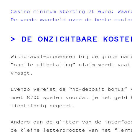
Casino minimum storting 20 euro: Waar
De wrede waarheid over de beste casin
DE ONZICHTBARE KOSTE
Withdrawal‑processen bij de grote nam
“snelle uitbetaling” claim wordt vaak
vraagt.
Evenzo vereist de “no‑deposit bonus” 
moet €700 spelen voordat je het geld 
lichtzinnig negeert.
Anders dan de glitter van de interfac
de kleine lettergrootte van het “Term