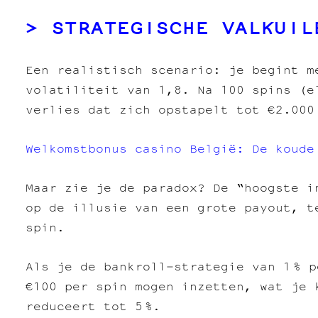
STRATEGISCHE VALKUIL
Een realistisch scenario: je begint m
volatiliteit van 1,8. Na 100 spins (e
verlies dat zich opstapelt tot €2.000
Welkomstbonus casino België: De koude
Maar zie je de paradox? De “hoogste i
op de illusie van een grote payout, t
spin.
Als je de bankroll‑strategie van 1 % 
€100 per spin mogen inzetten, wat je 
reduceert tot 5 %.