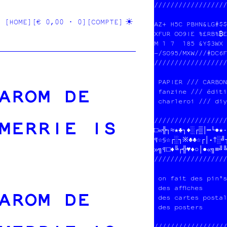
//////////////////
[HOME]
[€ 0,00 · 0]
[COMPTE]
$$$  DU POGNON  $$
POUR COPIE CARBONE
//////////////////
//////////////////
 PAPIER /// CARBON
AROM DE
 fanzine /// éditi
 charleroi /// diy
MERRIE IS
//////////////////
□«╬┐≈★♣┐♦░┌▒│═└●★·
¶☆§☆┌░♣※♣♣☆┌│»†░★┐
»╗¶□♦╚┌╬♥♦○│●«╗≡≈╚
//////////////////
 J#C*BKRD=NSUKFCVL
 LR3XL=8L-+H0\X|28
AROM DE
 CT7¥8$rNX@@+HJ7C2
 |P/ *I0=O-A      
S=G₿PS6G£8#5+S&EV¥
//////////////////