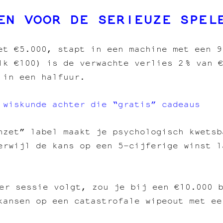
EN VOOR DE SERIEUZE SPEL
et €5.000, stapt in een machine met een 9
lk €100) is de verwachte verlies 2 % van 
 in een halfuur.
 wiskunde achter die “gratis” cadeaus
nzet” label maakt je psychologisch kwetsb
erwijl de kans op een 5‑cijferige winst l
per sessie volgt, zou je bij een €10.000 
kansen op een catastrofale wipeout met ee