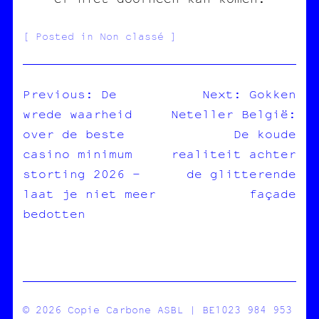
Posted in Non classé
Previous:
De
Next:
Gokken
wrede waarheid
Neteller België:
NAVIGATION
over de beste
De koude
DE
casino minimum
realiteit achter
L’ARTICLE
storting 2026 –
de glitterende
laat je niet meer
façade
bedotten
© 2026 Copie Carbone ASBL | BE1023 984 953