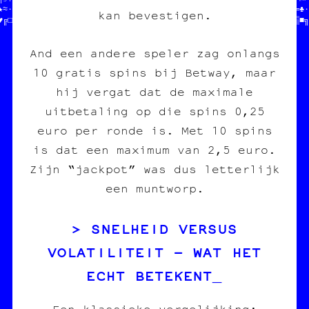
☆≈·┼♥║♠▓┌█░»│≡«═♥═§«//                       //※¶█·┼»·★¶┌‡♦┘§┼♣·
kan bevestigen.
♥╔□╔●♥░♦•¶☆☆≡┐┼┘└║■¤///////////////////////////╬»┌·☆─┘†○·╔≡═□▒■╗
And een andere speler zag onlangs
10 gratis spins bij Betway, maar
hij vergat dat de maximale
uitbetaling op die spins 0,25
euro per ronde is. Met 10 spins
is dat een maximum van 2,5 euro.
Zijn “jackpot” was dus letterlijk
een muntworp.
SNELHEID VERSUS
VOLATILITEIT – WAT HET
ECHT BETEKENT
Een klassieke vergelijking: