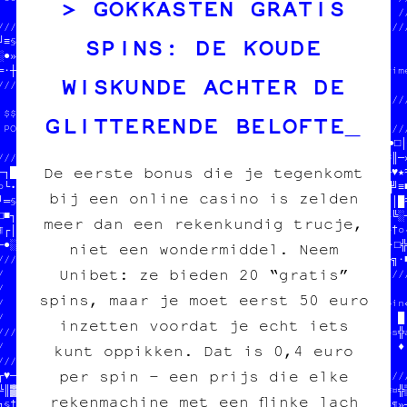
GOKKASTEN GRATIS
                         // POGNON  ////  des posters          //
/////////////////////////// MERCI   /////////////////////////////
SPINS: DE KOUDE
╝≡§‡≡░•‡•≡※♥≈╝█▓─╝║▓//  JEAN-CHAT   //                          
░●»▒─╚♦♣═□•¶§│«╚║┌‡§//              //  SOUTENIR LE PROJET       
═·┼‡●•♥│╬┘†╚†♣●≡≈╝└¶//////////////////  tout pour l'image imprimé
WISKUNDE ACHTER DE
////////////////////////////╬│╚‡●█¤╗//                           
                    /D///////////////////////////////////////////
 $$$  DU POGNON  $$$//                       //                  
GLITTERENDE BELOFTE
 POUR COPIE CARBONE //  on fait des3pLn'FH   ////////////////////
                    //  des aGfYch3s3    F   //♣╬║»«※┌‡●†♣╚««●□│
//////////////////////  des cart4s postales  //•╝♣■○█«▒░≡‡♦†♠≈║─»
De eerste bonus die je tegenkomt
─┐█«│┘║‡┼¤▓»★└»«┘†≈╚//  des posters          //┌■║♥§●☆≡★♦♠♣●«└♥★≈
○└•│○╚★═»§♥□¶•·└≡█☆§//                       //╝★┐╔▓▓¤♥★•§┼┘≈█╝≡■
bij een online casino is zelden
┘═§☆≡▓♠□●□┐≈╚★♣┼╗¶┐┐//////////////////////////////////┘┌○─┼•♠││█≈
□■┐○●•└»╬§─///////////////////////////              //♠┌╗·─§╚»╚░┐
meer dan een rekenkundig trucje,
¶┌│•■╔•¶♠·╚//                       //llon          //♥·░─§♥─★†○•
─●░╝♠┌※┘┐┘†//  PAPIER /// CARBONE   //              //░≡╗┘•╔□·□╬
niet een wondermiddel. Neem
//////////////////////////////tion  //r le darkweb  //§†♦░●╝──╗·■
Unibet: ze bieden 20 “gratis”
/                           //iy    //       ////////////////////
/  $$$  DU POGNON  $$$      //      ///////////                  
spins, maar je moet eerst 50 euro
/  POUR COPIE CARBONE ASBL  ///└///═/╗•░≈≡»│╬//  on fait des pin«
/                           //¤♣╚♠└§▓○█┼▓█└«♠//  des affiches   █

inzetten voordat je echt iets
///////////////////////////////////////////////////s cartes pos╬a
/              //¶╝▓//                           //s posters   ♦ 
kunt oppikken. Dat is 0,4 euro
/////////////////¶※♣//  $$$  DU POGNON  $$$      //             
per spin – een prijs die elke
┌♥─█♣†●┘╔╗♥═║≡╔■☆○○▓//  POUR COPIE CARBONE ASBL  ///////////////¶
□║▓≡▒§♣♦♥§┌«≈□¤♠†○▒♥//                           /║─•┘╬☆│★┐╚■≡¤╬▒
rekenmachine met een flinke lach
╗§†╗▓·│┘┘†☆┐¤☆┘┘§♠┼▓///////////////////////////♠///¶•▓★●♦╬★§·»│»─