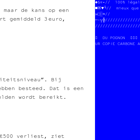
♠§¤•//  100% légal
■※♥└//  mieux que 
, maar de kans op een
»□░≈//            
rt gemiddeld 3 euro,
─·┐╬//////////////
//////////////////
WNCC1A7 E₿F¥OOMIN 
TMMA*$É €UUS L#L S
iteitsniveau”. Bij
ebben besteed. Dat is een
elden wordt bereikt.
€500 verliest, ziet