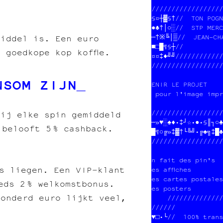
//////////////////
§¤┼▓§†//  TON POGN
●♣†│○░//  STP MERC
─†※╚│▒//  JEAN-CHA
middel is. Een euro
■□█¶§┼//          
 goedkope kop koffie.
¤¤‡♦╝╝////////////
//////////////////
NSOM ZIJN
ENIR LE PROJET    
 pour l'image impr
//////////////////
bij elke spin gemiddeld
─»♥░♠♦•‡┘☆•●•§║┐○♣
 belooft 5 % cashback.
█¶○╔»‡▓†└╚╝•╔♠╗‡█♣
//////////////////
n fait des pin's  
rs liegen. Een VIP‑klant
es affiches        
es cartes postales
eds 2 % welkomstbonus.
es posters        
f honderd euro lijkt veel,
    //////////////
//////            
♥□•└//  100% trans