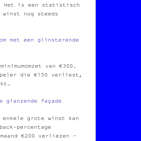
. Het is een statistisch
 winst nog steeds
om met een glinsterende
 minimumomzet van €300.
peler die €150 verliest,
ekt.
e glanzende façade
 enkele grote winst kan
back‑percentage
 maand €200 verliezen –