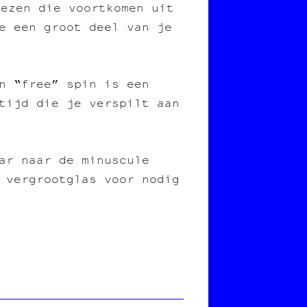
iezen die voortkomen uit
e een groot deel van je
n “free” spin is een
tijd die je verspilt aan
ar naar de minuscule
 vergrootglas voor nodig