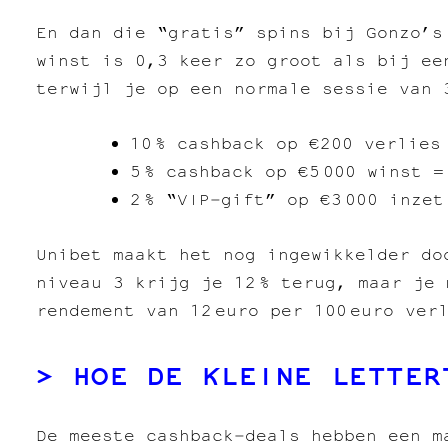
En dan die “gratis” spins bij Gonzo’s
winst is 0,3 keer zo groot als bij ee
terwijl je op een normale sessie van 3
10 % cashback op €200 verlies
5 % cashback op €5 000 winst 
2 % “VIP‑gift” op €3 000 inze
Unibet maakt het nog ingewikkelder do
niveau 3 krijg je 12 % terug, maar je
rendement van 12 euro per 100 euro ver
HOE DE KLEINE LETTER
De meeste cashback‑deals hebben een m