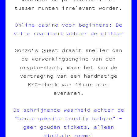
tussen munten irrelevant worden.
Online casino voor beginners: De
kille realiteit achter de glitter
Gonzo’s Quest draait sneller dan
de verwerkingsengine van een
crypto‑stort, maar het kan de
vertraging van een handmatige
KYC‑check van 48 uur niet
evenaren.
De schrijnende waarheid achter de
“beste goksite trustly belgie” –
geen gouden tickets, alleen
digitale rommel