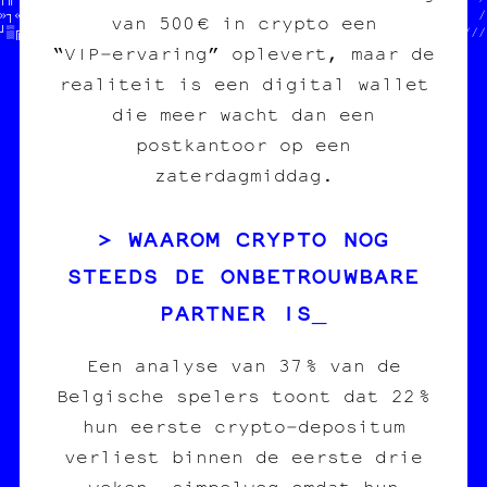
»┐«≈★¤╝//  SOUTENIR LE PROJET    //  des posters          //   //
van 500 € in crypto een
┼▒╔█▒★║//  tout pour l'image impr//                       //////
“VIP‑ervaring” oplevert, maar de
realiteit is een digital wallet
die meer wacht dan een
postkantoor op een
zaterdagmiddag.
WAAROM CRYPTO NOG
STEEDS DE ONBETROUWBARE
PARTNER IS
Een analyse van 37 % van de
Belgische spelers toont dat 22 %
hun eerste crypto‑depositum
verliest binnen de eerste drie
weken, simpelweg omdat hun