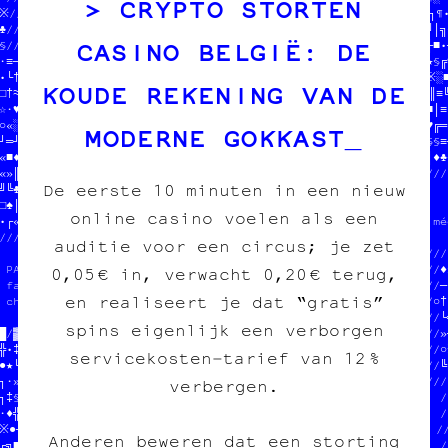
CRYPTO STORTEN
※//                              //          //           //▓┐¶•
♣//////////////////////////////////NNE-NOUS  //OOMIN      //†╝│╗♦
CASINO BELGIË: DE
§//////////////////////////////  TON POGNON  // LES SOUS  //═┼■•┘
·≡─│•■♥└□¤†■└└★·¶»▒╚≡┐┘»≈≡★└†//  STP MERCI   //           //╚★§╔♥
•└†│¶☆○│¶•¶┌●•♣┘║┌●┘♥┐▓»†▓•§╝//  JEAN-CHAT   //           //○※░■
KOUDE REKENING VAN DE
□†≈■»═╬♣‡╔╗▓♥╬※╝¶═☆░‡│○└■└♣┐≈//              //           //┼║≡╚
☆·♥█┐╬//////////////////////////////////////////////////////≈■│≡║
○«░╝┘□//                            /¶¤╬♥═╗┼═¤┐☆·★»♠□╝†○•‡★─┐♥╔═¶
MODERNE GOKKAST
┘═┘≈╔┐//  100% transwallon          ╬¤¶«♦║╚≈≈§─╬≈■□≡·│╬█☆█«─║§§≡┐
«■♦▒■•//  100% légal                //○■╝═─≡★╚┐┌≡┌┘╗┌‡»│╗•╝★★│♦♣☆
«»║●¤♠//  mieux que sur le darkweb  /////////////////////////////
De eerste 10 minuten in een nieuw
╝╚♣═║▒//                            //                           
□♠│※╝¶///////////////////////////█//// SOUTENIR LE PROJET       
online casino voelen als een
•┌«§♣♣«·‡░┌¶§│☆‡♠┼★☆●♣□•╚░≈☆╝‡■‡╝▓┘//  tout pour l'image imprimée
///////////////////////////////┌♦█╚//                            
auditie voor een circus; je zet
                      //     //♦┼╬♦//////////////////////////////
 PAPIER /// CARBONE   //     //─♦▓†■//                       //♦»
0,05 € in, verwacht 0,20 € terug,
 fanzine /// édition  ////////////////////////t des pin's    //─│
en realiseert je dat “gratis”
 charleroi /// diy    //                    //fiches         //○†

                      // LE PROJET          //rtes postales  //♦═
spins eigenlijk een verborgen
█/▓////§////////////////r l'image imprimée  //sters          //»┐
╬•‡┼♥•╔╚♠·≡‡//                              //               //○
servicekosten‑tarief van 12 %
┘★└♠█═♦§╗☆○║///////////////////////////////////////////////////╚●
┐·»★╚☆♣†═«╗‡/////////////////////////////////////////////////////
verbergen.
┐‡★┘♠─♠└§●○─†●«●└·┌«┌└▒░┐╝─▒♠‡▓¶□//                       //   //
·♦╬»█□★★¤█░─░▓┘♥└█══░★▒☆‡†▓¶†·└≈○//  on fait des pin's    //   //
※●┘♦≡♣║////////////////////////////  des affiches         //   //
Anderen beweren dat een storting
┌╗■┼※●¤//                        //  des cartes postales  //b  /