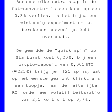
Because elke extra stap in de
fiat‑convertor is een kans op een
0,3 % verlies, is het bijna een
wiskundig experiment om te
berekenen hoeveel je écht
overhoudt.
De gemiddelde “quick spin” op
Starburst kost 0,20 €; bij een
crypto‑deposit van 0,005 BTC
(≈ 225 €) krijg je 1125 spins, wat
op het eerste gezicht klinkt als
een koopje, maar de feitelijke
ROI onder een volatiliteitsratio
van 2,5 komt uit op 0,7 %.