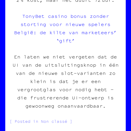
TonyBet casino bonus zonder
storting voor nieuwe spelers
België: de kilte van marketeers’
‘gift’
En laten we niet vergeten dat de
UI van de uitsluitingsknop in één
van de nieuwe slot‑varianten zo
klein is dat je er een
vergrootglas voor nodig hebt –
die frustrerende UI-ontwerp is
gewoonweg onaanvaardbaar.
Posted in Non classé