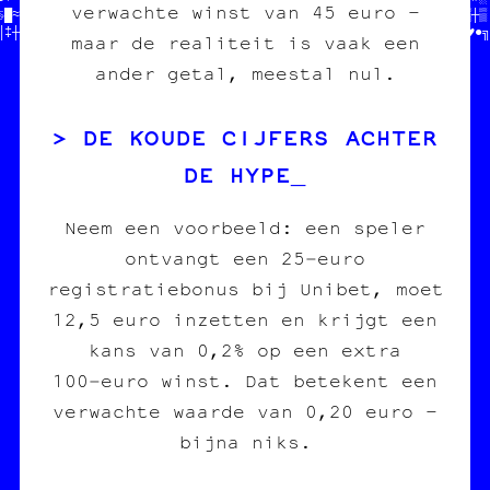
verwachte winst van 45 euro –
§█≈//  EN CROQUETTE/A/¥/GLY8/X£///O=M₿/1E#/0F0♠▒└┐═─▓▒•‡♠─¤♠┐▒┼▒┌
║‡┼//  HELP HELP                //┘╝«─·¶╗○★»║≡‡≈█╚█♦★‡╔╔※♦○─▓♥●╗
maar de realiteit is vaak een
ander getal, meestal nul.
DE KOUDE CIJFERS ACHTER
DE HYPE
Neem een voorbeeld: een speler
ontvangt een 25‑euro
registratiebonus bij Unibet, moet
12,5 euro inzetten en krijgt een
kans van 0,2% op een extra
100‑euro winst. Dat betekent een
verwachte waarde van 0,20 euro –
bijna niks.