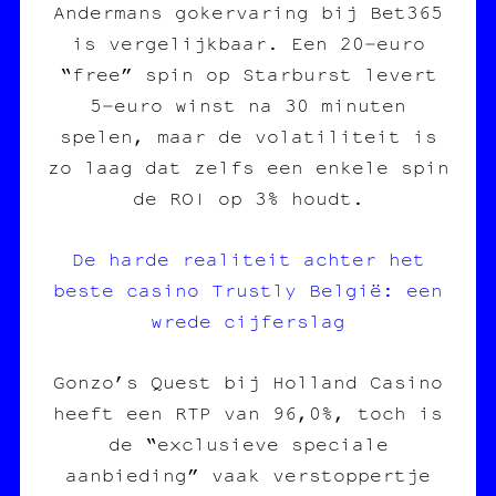
Andermans gokervaring bij Bet365
is vergelijkbaar. Een 20‑euro
“free” spin op Starburst levert
5‑euro winst na 30 minuten
spelen, maar de volatiliteit is
zo laag dat zelfs een enkele spin
de ROI op 3% houdt.
De harde realiteit achter het
beste casino Trustly België: een
wrede cijferslag
Gonzo’s Quest bij Holland Casino
heeft een RTP van 96,0%, toch is
de “exclusieve speciale
aanbieding” vaak verstoppertje