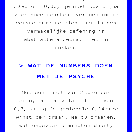
30 euro = 0,33; je moet dus bijna
vier speelbeurten overdoen om de
eerste euro te zien. Het is een
vermakelijke oefening in
abstracte algebra, niet in
gokken.
WAT DE NUMBERS DOEN
MET JE PSYCHE
Met een inzet van 2 euro per
spin, en een volatiliteit van
0,7, krijg je gemiddeld 0,14 euro
winst per draai. Na 50 draaien,
wat ongeveer 5 minuten duurt,