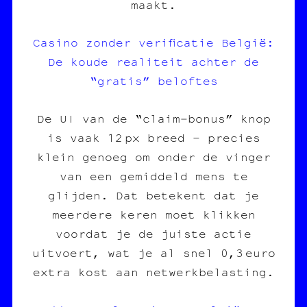
maakt.
Casino zonder verificatie België:
De koude realiteit achter de
“gratis” beloftes
De UI van de “claim‑bonus” knop
is vaak 12 px breed – precies
klein genoeg om onder de vinger
van een gemiddeld mens te
glijden. Dat betekent dat je
meerdere keren moet klikken
voordat je de juiste actie
uitvoert, wat je al snel 0,3 euro
extra kost aan netwerkbelasting.