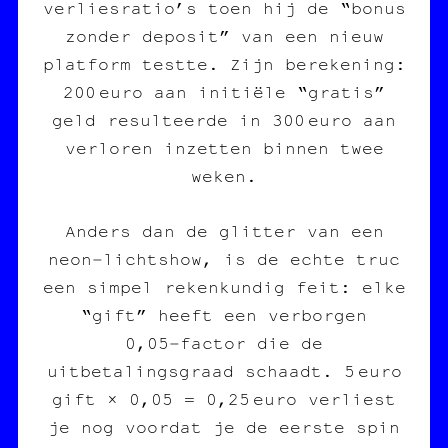
verliesratio’s toen hij de “bonus
zonder deposit” van een nieuw
platform testte. Zijn berekening:
200 euro aan initiële “gratis”
geld resulteerde in 300 euro aan
verloren inzetten binnen twee
weken.
Anders dan de glitter van een
neon‑lichtshow, is de echte truc
een simpel rekenkundig feit: elke
“gift” heeft een verborgen
0,05‑factor die de
uitbetalingsgraad schaadt. 5 euro
gift × 0,05 = 0,25 euro verliest
je nog voordat je de eerste spin