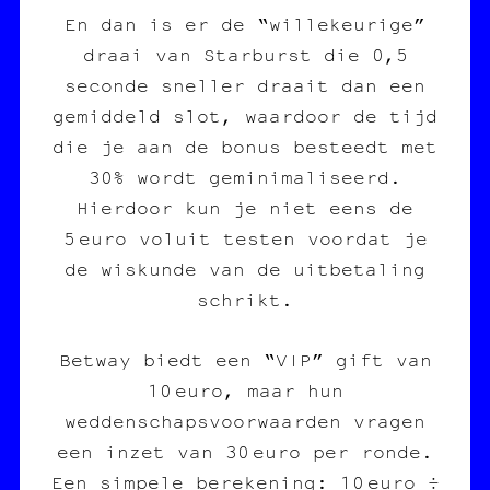
En dan is er de “willekeurige”
draai van Starburst die 0,5
seconde sneller draait dan een
gemiddeld slot, waardoor de tijd
die je aan de bonus besteedt met
30% wordt geminimaliseerd.
Hierdoor kun je niet eens de
5 euro voluit testen voordat je
de wiskunde van de uitbetaling
schrikt.
Betway biedt een “VIP” gift van
10 euro, maar hun
weddenschapsvoorwaarden vragen
een inzet van 30 euro per ronde.
Een simpele berekening: 10 euro ÷