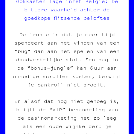
Gokkasten lage inzet België: De
bittere waarheid achter de
goedkope flitsende beloftes
De ironie is dat je meer tijd
spendeert aan het vinden van een
“bug” dan aan het spelen van een
daadwerkelijke slot. Een dag in
de “bonus‑jungle” kan 6 uur aan
onnodige scrollen kosten, terwijl
je bankroll niet groeit.
En alsof dat nog niet genoeg is,
blijft de “VIP” behandeling van
de casinomarketing net zo leeg
als een oude wijnkelder: je