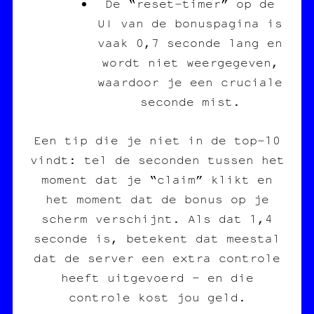
De “reset‑timer” op de
UI van de bonuspagina is
vaak 0,7 seconde lang en
wordt niet weergegeven,
waardoor je een cruciale
seconde mist.
Een tip die je niet in de top‑10
vindt: tel de seconden tussen het
moment dat je “claim” klikt en
het moment dat de bonus op je
scherm verschijnt. Als dat 1,4
seconde is, betekent dat meestal
dat de server een extra controle
heeft uitgevoerd – en die
controle kost jou geld.