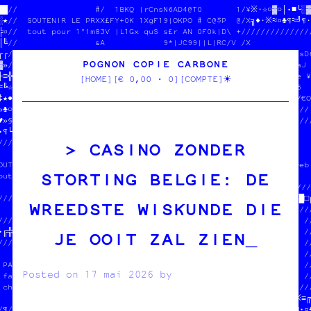
██//                //  100% transwallon          //※·☆░▓○□•■└░▓
░★//  SOUTENIR LE PR//  100% légal                //╗♦·║≈¤★♦┐╝¶·≡
╬¤//  tout pour l'im//  mieux que sur le darkweb  ///////////////
║╚//                //                            //             
┌┌///////////////////////////////////○////////////// 100% transwa
Skip
POGNON COPIE CARBONE
▓»///////////////////////////□╗★●□└♠■♥♥»※┌╬•♥┌╬♥▒//  100% légal 
┼≡╬□†♠┼★///////////////////////////█«▒●┌»┌╗─┐※§»┐//  mieux que s
to
[HOME]
[€ 0,00 · 0]
[COMPTE]
≈○☆▓☆≈·┐//                       //│♥※╝▒·┘╗▒●┐║█·//             
content
‡★●─♥†♠¤//  on fait des pin's    //▒»■●※≡█♠•░┌└»☆///////////////
»♣○■«│«☆//  des affiches         //○♠╬¶┌╔╔┐└≈╗·♥■////////////////

♥»═─║▓♥§//  des cartes postales  //•/////////////////////////////
•¶└░─║★≈//  des posters          /////                           
CASINO ZONDER
/////////////////////////////    // //  100% transwallon         
                           ////////N//  100% légal               
OUTENIR LE PROJET   ╔   ╗ ▒///  TON //  mieux que sur le darkweb 
STORTING BELGIE: DE
out pour l'im╗═e imp¶i♣ée  ※//  STP //                          
              ●  ☆  ≡     ┼※//  JEAN////////////////////////////
/////////////╗/╗///■///·//////              //▓♥└■┼╝╚♠╔§·•║●─▒█□╔
WREEDSTE WISKUNDE DIE
           //╔••▓¶╔//////////////////////////////////////////////
/////////////┘─│──♠//                          //              //
JE OOIT ZAL ZIEN
•╔╬≈═╝†└─●╚•┘¶┐§▒»║//  JEAN-CHAT ET MOOMIN     //  DONNE-NOUS  //
////////////////////////NT MANGÉ TOUS LES SOUS //  TON POGNON  //
                      //N CROQUETTES           //  STP MERCI   //
 PAPIER /// CARBONE   //ELP HELP               //  JEAN-CHAT   //
Posted on
17 mai 2026
by
 fanzine /// édition  //                       //              //
 charleroi /// diy    ///////////////////////////////////////////
                      //////╬▓///////////////////////////╝▒»≈※≡╔
/¶/█/////////////////////«▓♣┼▒//                       //╚○≈·■║¤♣