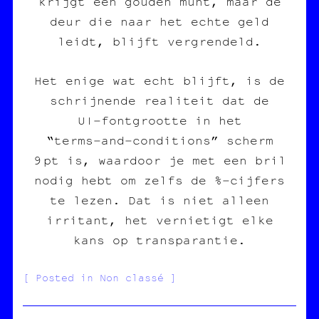
krijgt een gouden munt, maar de
deur die naar het echte geld
leidt, blijft vergrendeld.
Het enige wat echt blijft, is de
schrijnende realiteit dat de
UI‑fontgrootte in het
“terms‑and‑conditions” scherm
9 pt is, waardoor je met een bril
nodig hebt om zelfs de %‑cijfers
te lezen. Dat is niet alleen
irritant, het vernietigt elke
kans op transparantie.
Posted in Non classé