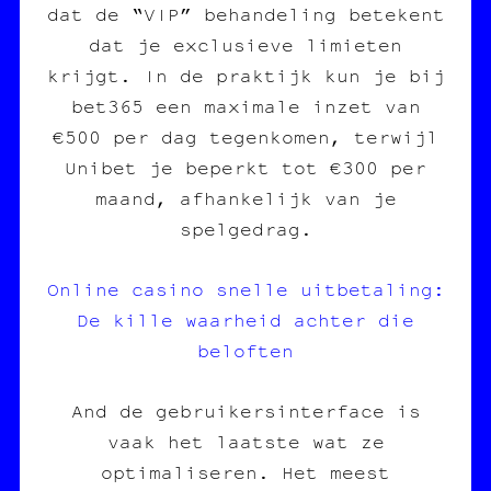
dat de “VIP” behandeling betekent
dat je exclusieve limieten
krijgt. In de praktijk kun je bij
bet365 een maximale inzet van
€500 per dag tegenkomen, terwijl
Unibet je beperkt tot €300 per
maand, afhankelijk van je
spelgedrag.
Online casino snelle uitbetaling:
De kille waarheid achter die
beloften
And de gebruikersinterface is
vaak het laatste wat ze
optimaliseren. Het meest