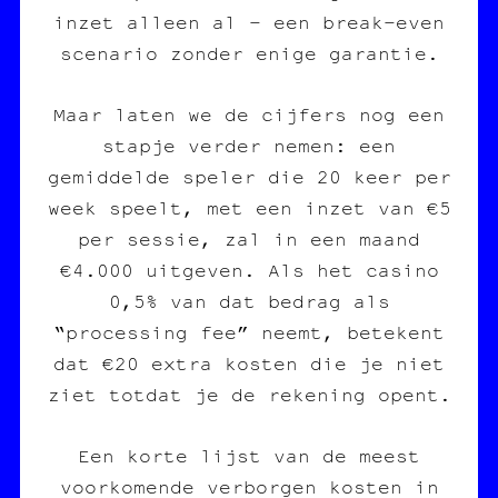
inzet alleen al – een break-even
scenario zonder enige garantie.
Maar laten we de cijfers nog een
stapje verder nemen: een
gemiddelde speler die 20 keer per
week speelt, met een inzet van €5
per sessie, zal in een maand
€4.000 uitgeven. Als het casino
0,5% van dat bedrag als
“processing fee” neemt, betekent
dat €20 extra kosten die je niet
ziet totdat je de rekening opent.
Een korte lijst van de meest
voorkomende verborgen kosten in