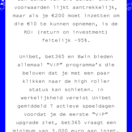
★■║‡†─§¶┌▒○«»░└†┐≈░║░§//  des affiches         //mée  //┌░╚●═•┌─│

voorwaarden lijkt aantrekkelijk,
※┌┘╔○╬╔≈♣♦┌─╗‡¶☆«●•●☆╗//  des cartes postales  //     //└≡★§※┌▒
maar als je €200 moet inzetten om
die €10 te kunnen opnemen, is de
ROI (return on investment)
feitelijk -95%.
Unibet, bet365 en Bwin bieden
allemaal “VIP” programma’s die
beloven dat je met een paar
klikken naar de high roller
status kan schieten. In
werkelijkheid vereist Unibet
gemiddeld 7 actieve speeldagen
voordat je de eerste “VIP”
upgrade ziet, bet365 vraagt een
minimum van 3.000 euro aan inzet,