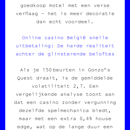
goedkoop motel met een verse
verflaag – het is meer decoratie
dan echt voordeel.
Online casino België snelle
uitbetaling: De harde realiteit
achter de glinsterende beloftes
Als je 150 beurten in Gonzo’s
Quest draait, is de gemiddelde
volatiliteit 2,7. Een
vergelijkende analyse toont aan
dat een casino zonder vergunning
dezelfde spelmechanica biedt,
maar met een extra 0,4% house
edge, wat op de lange duur een