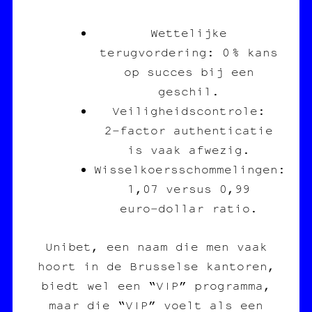
Wettelijke
terugvordering: 0 % kans
op succes bij een
geschil.
Veiligheidscontrole:
2‑factor authenticatie
is vaak afwezig.
Wisselkoersschommelingen:
1,07 versus 0,99
euro‑dollar ratio.
Unibet, een naam die men vaak
hoort in de Brusselse kantoren,
biedt wel een “VIP” programma,
maar die “VIP” voelt als een