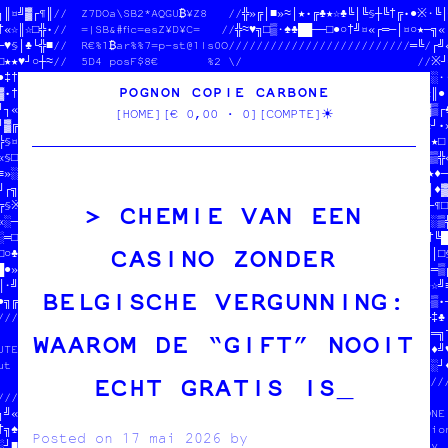
┐║¤╝▓┌¶╔//  on fait des pin's    //╬»╔│■»≈│★•╬♣┐○♣╚│╚§┼╚†╔•●※·╚│
†«☆║☆□╬•//  des affiches         //╬≈♥╗□▒╗♠♣██──□●○†╝¤«┌═─│¤○★─·«

─♥§│♣┼╬■//  des cartes postales  //////////////////////////═╚/┌╝«
□★★♥┘○┼≈//  des posters          //                         //※┘
●‡†♦※§─☆//                       //00% transwallon         »//░·
Skip
POGNON COPIE CARBONE
▓•†♦†▒/////////////////////////////00% légal                †«║┘└
┘┐«║♠┼//                      //  mieux que sur le darkwe▓  ╝▓▒‡♣
to
[HOME]
[€ 0,00 · 0]
[COMPTE]
┘▓╔☆♣─//  on fait des pin's   //                            /«┘•»
content
╬§¤·§§//  des affiches        /////////////////////////////■/≡¤╗□

«§□║╗░//  des cartes postales  //▓■≈†•║─¤○═□♥╚█§╝♣¤▒»║•█•☆§≈│▒▒╬«
≡»░♦·♣//  des posters          //¤♠│╔※═§¶♥█│┐│♣○║─╚★†□░≡╝╗≈•▒★♦─
╝┌╗┼▒▒//                       //█■•└♥╔※▓╬♥┼§«‡─▓┌▓¤■│╗■┐☆··●·♦▓
CHEMIE VAN EEN
╔§※♦└¶//////////////////////////////////////////////////•★─♣╗─¶□
«░─★╝///////////////////              //              //«│○╗╝¤░▒╬
░═□§†//              ///  DONNE-NOUS  //OJET          //♦╗╚※█†╚█
CASINO ZONDER
□○♣♣♠//  DONNE-NOUS  ///  TON POGNON  //age imprimée  //╗┼●†┘║│□§
█●»──//  TON POGNON  ///  STP MERCI   ////////////////////¶┘╚»═▒╔
║·╝│»//  STP MERCI   ///  JEAN-CHAT   //                //╔☆▒●☆╝≡
BELGISCHE VERGUNNING:
●╗╔♥○//  JEAN-CHAT   /// • ★•▒¤       //it des pin's    //┌†┘»▒•─
/////////////////////////////●╔/////////ffiches         //☆□■■└‡♣

WAAROM DE “GIFT” NOOIT
                   /\     //≡¤┌//  des cartes postales  //▓╬┐•═╗†
 %a5&2%6| @iY2R=   //     //☆╔★//  des posters          //═•«╝♦╝♥
KXafV$9¥*-S@CJT C\£9Rmée  //│≡·//                       //‡█▓┘░┘♦
ECHT GRATIS IS
s MDOA¥s ZJBt#lLH  /1     //※※▓/////////////////////////////////
O pO25eY|*OD  8JK=O/////////└┐╚≡★·□█«☆╔¤«†//                     
X@D@| =N 5GEK2X&-9¥/////////////////////////  PAPIER /// CARBONE 
//*#7*$//A//₿IZ1XV5Z=                  Q////  fanzine /// édition
Posted on
17 mai 2026
by
░┘■≡╚══♣¶♣//  X+%@ D|05+-374SX4*S      Y////  charleroi /// diy  