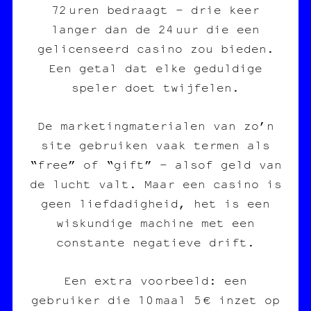
72 uren bedraagt – drie keer
langer dan de 24 uur die een
gelicenseerd casino zou bieden.
Een getal dat elke geduldige
speler doet twijfelen.
De marketingmaterialen van zo’n
site gebruiken vaak termen als
“free” of “gift” – alsof geld van
de lucht valt. Maar een casino is
geen liefdadigheid, het is een
wiskundige machine met een
constante negatieve drift.
Een extra voorbeeld: een
gebruiker die 10 maal 5 € inzet op