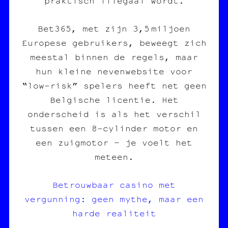
praktisch illegaal wordt.
Bet365, met zijn 3,5 miljoen
Europese gebruikers, beweegt zich
meestal binnen de regels, maar
hun kleine nevenwebsite voor
“low‑risk” spelers heeft net geen
Belgische licentie. Het
onderscheid is als het verschil
tussen een 8‑cylinder motor en
een zuigmotor – je voelt het
meteen.
Betrouwbaar casino met
vergunning: geen mythe, maar een
harde realiteit