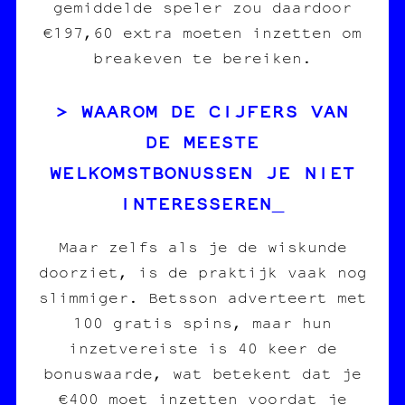
gemiddelde speler zou daardoor
€197,60 extra moeten inzetten om
breakeven te bereiken.
WAAROM DE CIJFERS VAN
DE MEESTE
WELKOMSTBONUSSEN JE NIET
INTERESSEREN
Maar zelfs als je de wiskunde
doorziet, is de praktijk vaak nog
slimmiger. Betsson adverteert met
100 gratis spins, maar hun
inzetvereiste is 40 keer de
bonuswaarde, wat betekent dat je
€400 moet inzetten voordat je