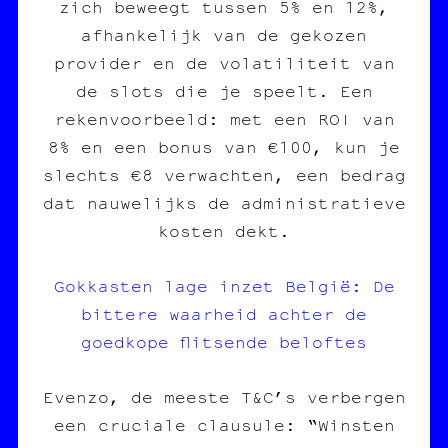
zich beweegt tussen 5% en 12%,
afhankelijk van de gekozen
provider en de volatiliteit van
de slots die je speelt. Een
rekenvoorbeeld: met een ROI van
8% en een bonus van €100, kun je
slechts €8 verwachten, een bedrag
dat nauwelijks de administratieve
kosten dekt.
Gokkasten lage inzet België: De
bittere waarheid achter de
goedkope flitsende beloftes
Evenzo, de meeste T&C’s verbergen
een cruciale clausule: “Winsten