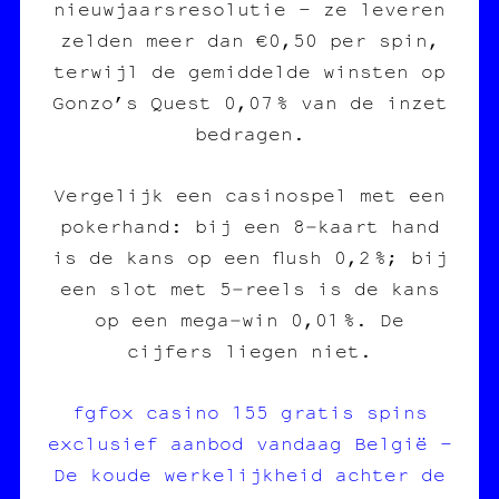
nieuwjaarsresolutie – ze leveren
zelden meer dan €0,50 per spin,
terwijl de gemiddelde winsten op
Gonzo’s Quest 0,07 % van de inzet
bedragen.
Vergelijk een casinospel met een
pokerhand: bij een 8‑kaart hand
is de kans op een flush 0,2 %; bij
een slot met 5‑reels is de kans
op een mega‑win 0,01 %. De
cijfers liegen niet.
fgfox casino 155 gratis spins
exclusief aanbod vandaag België –
De koude werkelijkheid achter de