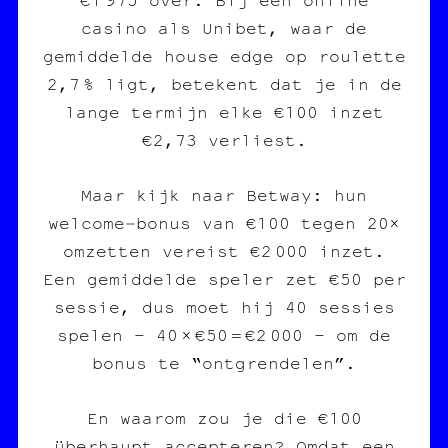
casino als Unibet, waar de
gemiddelde house edge op roulette
2,7 % ligt, betekent dat je in de
lange termijn elke €100 inzet
€2,73 verliest.
Maar kijk naar Betway: hun
welcome‑bonus van €100 tegen 20×
omzetten vereist €2 000 inzet.
Een gemiddelde speler zet €50 per
sessie, dus moet hij 40 sessies
spelen – 40 × €50 = €2 000 – om de
bonus te “ontgrendelen”.
En waarom zou je die €100
überhaupt accepteren? Omdat een