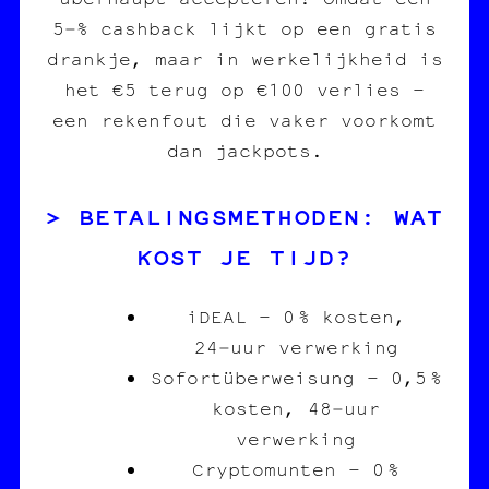
5‑% cashback lijkt op een gratis
drankje, maar in werkelijkheid is
het €5 terug op €100 verlies –
een rekenfout die vaker voorkomt
dan jackpots.
BETALINGSMETHODEN: WAT
KOST JE TIJD?
iDEAL – 0 % kosten,
24‑uur verwerking
Sofortüberweisung – 0,5 %
kosten, 48‑uur
verwerking
Cryptomunten – 0 %