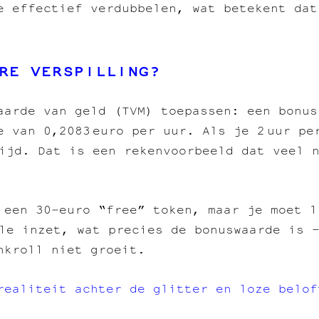
e effectief verdubbelen, wat betekent dat
RE VERSPILLING?
arde van geld (TVM) toepassen: een bonus 
e van 0,2083 euro per uur. Als je 2 uur pe
tijd. Dat is een rekenvoorbeeld dat veel 
 een 30‑euro “free” token, maar je moet 1
ale inzet, wat precies de bonuswaarde is 
nkroll niet groeit.
realiteit achter de glitter en loze belof