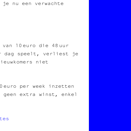
 je nu een verwachte
van 10 euro die 48 uur
r dag speelt, verliest je
nieuwkomers niet
0 euro per week inzetten
– geen extra winst, enkel
tes