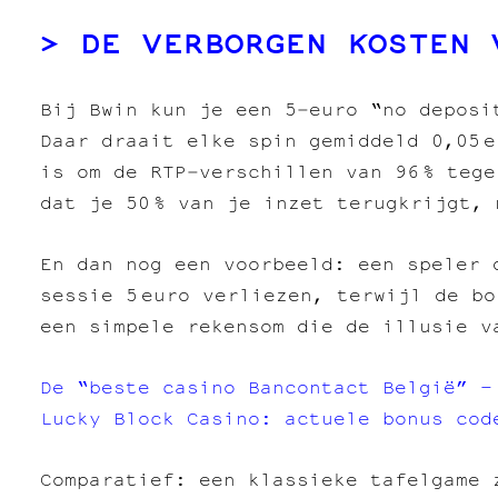
DE VERBORGEN KOSTEN 
Bij Bwin kun je een 5‑euro “no deposi
Daar draait elke spin gemiddeld 0,05 
is om de RTP‑verschillen van 96 % teg
dat je 50 % van je inzet terugkrijgt, 
En dan nog een voorbeeld: een speler 
sessie 5 euro verliezen, terwijl de bo
een simpele rekensom die de illusie v
De “beste casino Bancontact België” –
Lucky Block Casino: actuele bonus cod
Comparatief: een klassieke tafelgame 