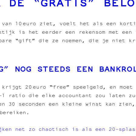
R DE “GRATIS” BELO
 van 10 euro ziet, voelt het als een kort
ktijk is het eerder een rekensom met een 
bare “gift” die ze noemen, die je niet kr
G” NOG STEEDS EEN BANKRO
 krijgt 20 euro “free” speelgeld, en moet 
‑1 ratio die elke accountant zou laten zu
en 30 seconden een kleine winst kan zien,
bereiken.
jken net zo chaotisch is als een 20‑splas