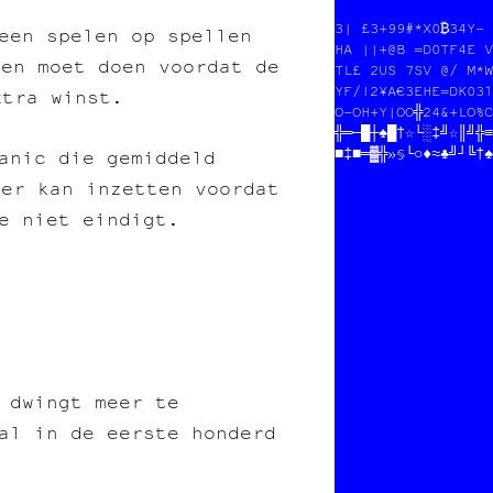
0% transwallon    
een spelen op spellen
0% légal          
den moet doen voordat de
eux que sur le dar
xtra winst.
/////////╬////////
╬═─█┼♠█†☆└░‡░☆║╝╬○
■‡■═▓╬»§└█♦≈♣╝┘╚†♠
anic die gemiddeld
eer kan inzetten voordat
e niet eindigt.
 dwingt meer te
al in de eerste honderd