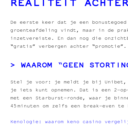
REALITEIT ACHTE
De eerste keer dat je een bonustegoed
groenteafdeling vindt, maar in de pra
inzetvereiste. En dan nog die onzicht
“gratis” verbergen achter “promotie”.
WAAROM “GEEN STORTIN
Stel je voor: je meldt je bij Unibet,
je iets kunt opnemen. Dat is een 2‑op
met een Starburst‑ronde, waar je binn
45 minuten om zelfs een break‑even te 
Kenologie: waarom keno casino vergeli