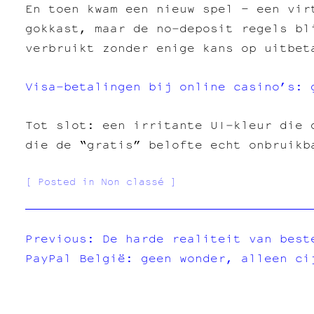
En toen kwam een nieuw spel – een vir
gokkast, maar de no‑deposit regels bl
verbruikt zonder enige kans op uitbet
Visa‑betalingen bij online casino’s: 
Tot slot: een irritante UI‑kleur die 
die de “gratis” belofte echt onbruikb
Posted in Non classé
Previous:
De harde realiteit van best
PayPal België: geen wonder, alleen ci
NAVIGATION
DE