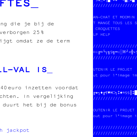
FTES
//////////////////
AN-CHAT ET MOOMIN 
T MANGÉ TOUS LES S
ing die je bij de
 CROQUETTES       
verborgen 25 %
LP HELP           
ijgt omdat ze de term
//////////////////
○☆╔≈└┐╗§╗═☆░┐┘¤╬•§
//////////////////
LL‑VAL IS
UTENIR LE PROJET  
ut pour l'image im
//////////////////
40 euro inzetten voordat
╔★┐♦╔¶¤≡□┐‡♦≈§§║‡█
chten. In vergelijking
//////////////////
 duurt het bij de bonus
OUTENIR LE PROJET 
out pour l'image i
//////////////////
h jackpot
//////////////////