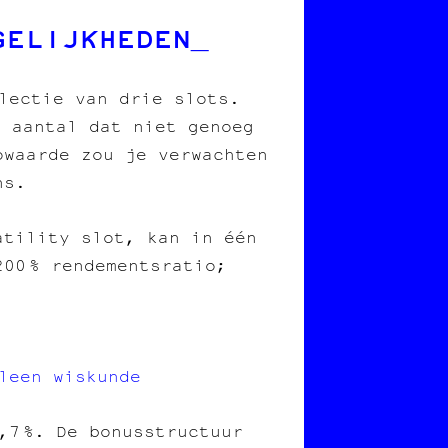
GELIJKHEDEN
lectie van drie slots.
n aantal dat niet genoeg
owaarde zou je verwachten
ns.
atility slot, kan in één
200 % rendementsratio;
leen wiskunde
,7 %. De bonusstructuur