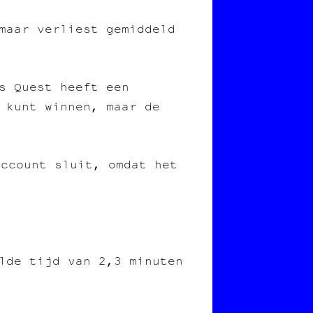
maar verliest gemiddeld
s Quest heeft een
 kunt winnen, maar de
account sluit, omdat het
lde tijd van 2,3 minuten