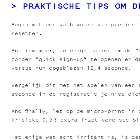
PRAKTISCHE TIPS OM D
Begin met een wachtwoord van precies 
resetten.
But remember, de enige manier om de “
zonder “quick sign‑up” te openen en d
versus hun opgeblazen 12,4 seconde.
Vergelijk dit met het spelen van een 
seconde in de registratie je niet dic
And finally, let op de micro‑print in
kritieke 0,5 % extra inzet‑vereiste b
Het enige wat echt irritant is, is da