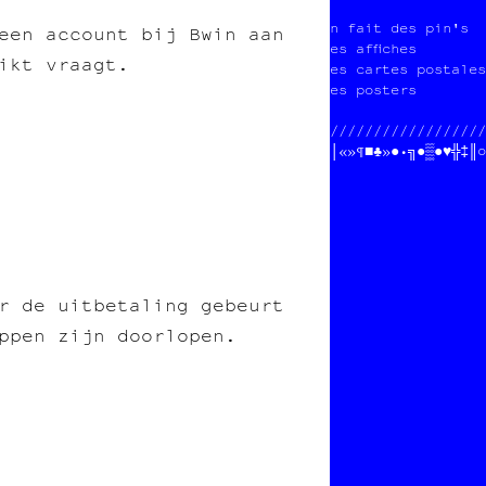
n fait des pin's  
een account bij Bwin aan
es affiches        
ikt vraagt.
es cartes postales
es posters        
//////////////////
│«»¶■♣»●•╗●▒●♥╬‡║○
r de uitbetaling gebeurt
ppen zijn doorlopen.