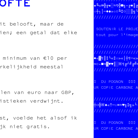
OFTE
★╚«≡└╔★░≈¶╬■╗•╔●║╔
☆┼┐│─♦♠»☆○╚‡○░░║╗└
//////////////////
it belooft, maar de
 SOUTENIR LE PROJE
ien; een getal dat elke
 tout pour l'image
//////////////////
//////////////////
 minimum van €10 per
●«▓¶║‡└«‡☆»«│┼¶─«»
≈○╬■≈▓♥♥║░※¶╔┘╝╔¤═
rkelijkheid meestal
//////////////////
$  DU POGNON  $$$ 
UR COPIE CARBONE A
elen van euro naar GBP,
//////////////////
istieken verdwijnt.
┼○╬※»«†─☆≡≈♥╗‡╗»└≡
//////////////////
st, voelde het alsof ik
$  DU POGNON  $$$ 
jk niet gratis.
UR COPIE CARBONE A