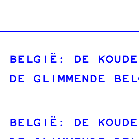
T BELGIË: DE KOUDE
R DE GLIMMENDE BEL
T BELGIË: DE KOUDE