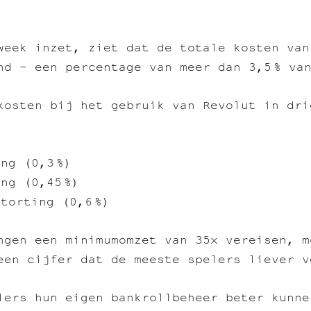
week inzet, ziet dat de totale kosten van
nd – een percentage van meer dan 3,5 % va
kosten bij het gebruik van Revolut in dri
ng (0,3 %)
ng (0,45 %)
torting (0,6 %)
ngen een minimumomzet van 35x vereisen, m
een cijfer dat de meeste spelers liever v
lers hun eigen bankrollbeheer beter kunne