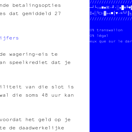
//////////////////
nde betalingsopties
─┘└☆»■♠※·╝│░★█≡╚♥▓
es dat gemiddeld 27
‡«░└□☆▓»«■│♥·≈└┘║┐
//////////////////
0% transwallon    
0% légal          
ijfers
eux que sur le dar
de wagering‑eis te
an speelkrediet dat je
iliteit van die slot is
wal die soms 48 uur kan
voordat het geld op je
tte de daadwerkelijke