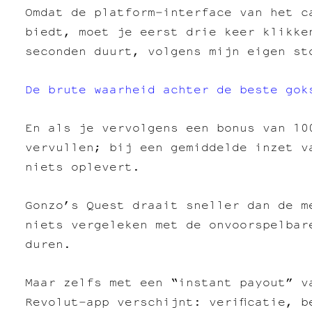
Omdat de platform‑interface van het c
biedt, moet je eerst drie keer klikke
seconden duurt, volgens mijn eigen st
De brute waarheid achter de beste gok
En als je vervolgens een bonus van 10
vervullen; bij een gemiddelde inzet v
niets oplevert.
Gonzo’s Quest draait sneller dan de m
niets vergeleken met de onvoorspelbar
duren.
Maar zelfs met een “instant payout” v
Revolut‑app verschijnt: verificatie, 