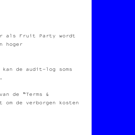
r als Fruit Party wordt
n hoger
 kan de audit‑log soms
.
van de “Terms &
t om de verborgen kosten