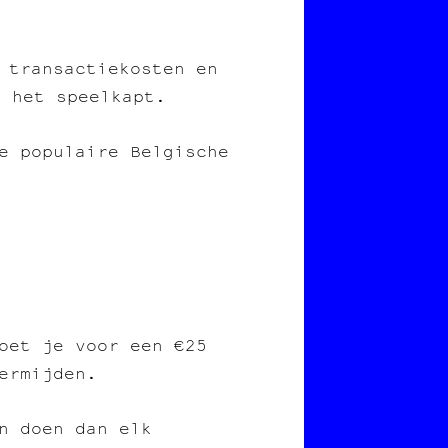
 transactiekosten en
n het speelkapt.
e populaire Belgische
oet je voor een €25
ermijden.
n doen dan elk