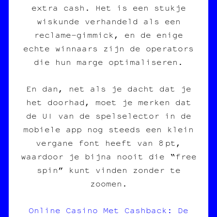
extra cash. Het is een stukje
wiskunde verhandeld als een
reclame‑gimmick, en de enige
echte winnaars zijn de operators
die hun marge optimaliseren.
En dan, net als je dacht dat je
het doorhad, moet je merken dat
de UI van de spelselector in de
mobiele app nog steeds een klein
vergane font heeft van 8 pt,
waardoor je bijna nooit die “free
spin” kunt vinden zonder te
zoomen.
Online Casino Met Cashback: De