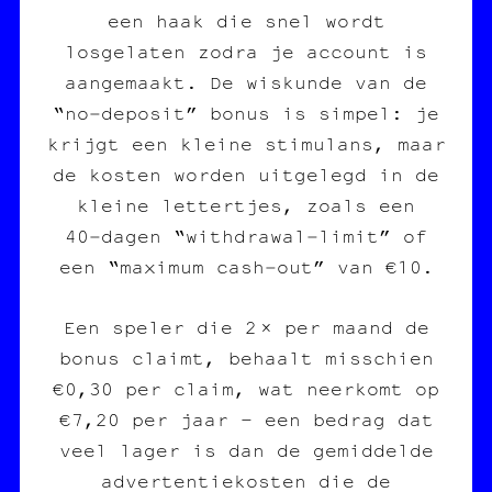
een haak die snel wordt
losgelaten zodra je account is
aangemaakt. De wiskunde van de
“no‑deposit” bonus is simpel: je
krijgt een kleine stimulans, maar
de kosten worden uitgelegd in de
kleine lettertjes, zoals een
40‑dagen “withdrawal‑limit” of
een “maximum cash‑out” van €10.
Een speler die 2 × per maand de
bonus claimt, behaalt misschien
€0,30 per claim, wat neerkomt op
€7,20 per jaar – een bedrag dat
veel lager is dan de gemiddelde
advertentiekosten die de