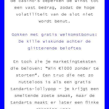
de casino’s beperken de winst tot
een vast bedrag, zodat de hoge
volatiliteit van de slot niet
wordt benut.
Gokken met gratis welkomstbonus:
De kille wiskunde achter de
glitterende beloftes
En toch zie je marketingteksten
die beloven: “Win €1000 zonder te
storten”. Een truc die net zo
nutteloos is als een gratis
tandarts‑lollypop – je krijgt een
smeltende zoete smaak, maar de
tandarts maakt er later een flinke
rekening voor.