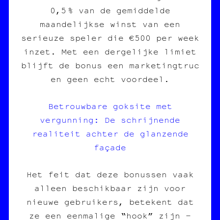
0,5 % van de gemiddelde
maandelijkse winst van een
serieuze speler die €500 per week
inzet. Met een dergelijke limiet
blijft de bonus een marketingtruc
en geen echt voordeel.
Betrouwbare goksite met
vergunning: De schrijnende
realiteit achter de glanzende
façade
Het feit dat deze bonussen vaak
alleen beschikbaar zijn voor
nieuwe gebruikers, betekent dat
ze een eenmalige “hook” zijn –