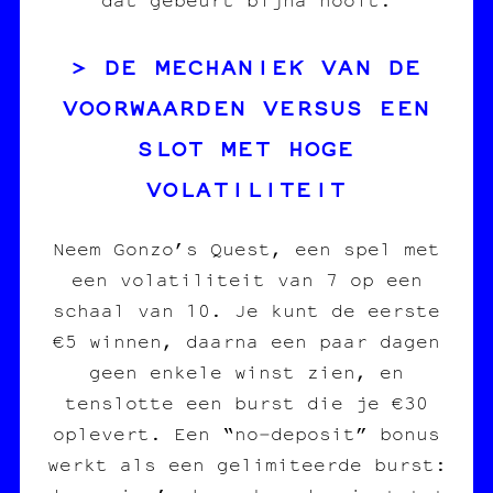
DE MECHANIEK VAN DE
VOORWAARDEN VERSUS EEN
SLOT MET HOGE
VOLATILITEIT
Neem Gonzo’s Quest, een spel met
een volatiliteit van 7 op een
schaal van 10. Je kunt de eerste
€5 winnen, daarna een paar dagen
geen enkele winst zien, en
tenslotte een burst die je €30
oplevert. Een “no‑deposit” bonus
werkt als een gelimiteerde burst: