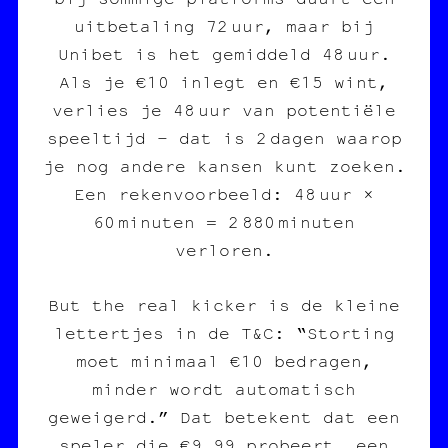
uitbetaling 72 uur, maar bij
Unibet is het gemiddeld 48 uur.
Als je €10 inlegt en €15 wint,
verlies je 48 uur van potentiële
speeltijd – dat is 2 dagen waarop
je nog andere kansen kunt zoeken.
Een rekenvoorbeeld: 48 uur ×
60 minuten = 2 880 minuten
verloren.
But the real kicker is de kleine
lettertjes in de T&C: “Storting
moet minimaal €10 bedragen,
minder wordt automatisch
geweigerd.” Dat betekent dat een
speler die €9,99 probeert, een