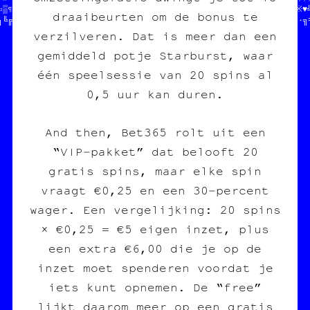
¤♠¶♦•╚♦▓//  TON POGNON  //BONE ASBL  //※╚☆★♦☆░║≡★▓╔▓○░≡♠┘★▒└╚※♥╝
draaibeurten om de bonus te
┐╚╔╬•■▒§//  STP MERCI   //           //·□★●○─╔≈¤·┼╬┘┘★┌§▒«─┼♥¶·╗
verzilveren. Dat is meer dan een
gemiddeld potje Starburst, waar
één speelsessie van 20 spins al
0,5 uur kan duren.
And then, Bet365 rolt uit een
“VIP‑pakket” dat belooft 20
gratis spins, maar elke spin
vraagt €0,25 en een 30‑percent
wager. Een vergelijking: 20 spins
× €0,25 = €5 eigen inzet, plus
een extra €6,00 die je op de
inzet moet spenderen voordat je
iets kunt opnemen. De “free”
lijkt daarom meer op een gratis