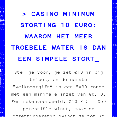
    ////////////////////////////////ut pour l'image imprimée  //─
//////                            //                          //░
CASINO MINIMUM
●└♣♠//  100% transwallon          //////////////////////////////═
═¶┐▒//  100% légal                //╚▒†‡†┘·└□█╚○♣»╬≈┌≡·≡■╗●│░╚─┐‡
╬╬♣╔//  mieux quM8SB#\6€@GIPEMNG|9////////////////♠¶└│»¤♣§┼♥└※┘░
STORTING 10 EURO:
☆¤≈♥//          -R              G|//            //§≡═╗‡•│♥●┼╔╬≈☆┘
//////////////////U97Q1$2BD0L\U1////ET          //♣│≡╗┌■≈┼♠┘★│·♦•
                M=  R£M 718RCF¥6QOage imprimée  //░♣‡»┘§║※¶●§¤•▓
WAAROM HET MEER
  100% transwallO9  =|V FOE€RD  @D            //////////////////○
  100% légal    ¥%  I#U&4XT=6M56////////////////                 
TROEBELE WATER IS DAN
  mieux que sur NS W#3HFDFA -K8O₿/┼♦┘☆•☆★█☆«≡•//  SOUTENIR LE PRO
                NX0*£O=&0OY8/&¥Q$*♠¤♣╚□═♣※─■╔○//  tout pour l'im
///////////////////////≈/♥////♠»†·╚¤☆║└♥■≈╚╔┐┘//                ╗
EEN SIMPELE STORT
////////////////·┐╔●≈♦●╔└┼♣≈║§●·♣▓///////////////////////////////
╔///////////////////////////////////                            /
○//                              ///  100% transwallon          /
█//  SOUTENIR LE PROJET          ///  100% légal                /
Stel je voor, je zet €10 in bij
░//  tout pour l'image imprimée  ///  mieux que sur le darkweb  
Unibet, en de eerste
╬//                              ///                            /
╬////////////////////////////////////////////////////////////////
“welkomstgift” is een 5×30‑ronde
/////////////////////////////////★★░╚»«≡/////////////////////////
/                              //─♥└─╔★═//                       
met een minimale inzet van €0,10.
/  SOUTENIR LE PROJET          //╚▓♥□─┼‡//  on fait des pin's    
/  tout pour l'image imprimée  //──└└┼★‡//  des affiches         

Een rekenvoorbeeld: €10 × 5 = €50
/                              //└★≈░☆●※//  des cartes postales 
potentiële winst, maar de
///////////////////////////////////////┘//  des posters          
★»┌·╚‡▒╬//              //           //║//                       
omzettingsratio dwingt je tot 75
○»≡★┘≈«≡//  DONNE-NOUS  //  $$$      //●/////////////////////////