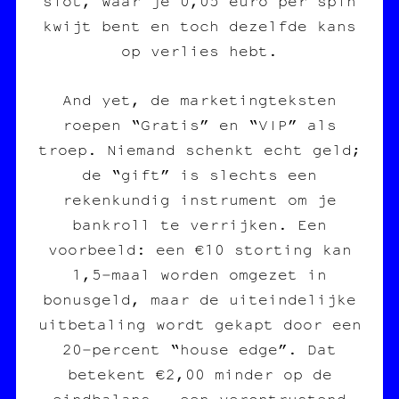
slot, waar je 0,05 euro per spin
kwijt bent en toch dezelfde kans
op verlies hebt.
And yet, de marketingteksten
roepen “Gratis” en “VIP” als
troep. Niemand schenkt echt geld;
de “gift” is slechts een
rekenkundig instrument om je
bankroll te verrijken. Een
voorbeeld: een €10 storting kan
1,5‑maal worden omgezet in
bonusgeld, maar de uiteindelijke
uitbetaling wordt gekapt door een
20‑percent “house edge”. Dat
betekent €2,00 minder op de
eindbalans – een verontrustend