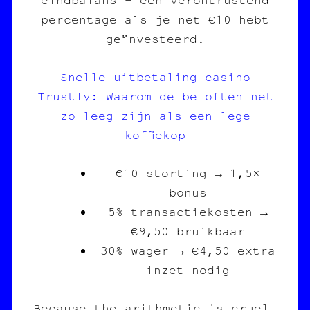
percentage als je net €10 hebt
geïnvesteerd.
Snelle uitbetaling casino
Trustly: Waarom de beloften net
zo leeg zijn als een lege
koffiekop
€10 storting → 1,5×
bonus
5% transactiekosten →
€9,50 bruikbaar
30% wager → €4,50 extra
inzet nodig
Because the arithmetic is cruel,