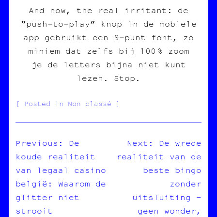
And now, the real irritant: de
“push‑to‑play” knop in de mobiele
app gebruikt een 9‑punt font, zo
miniem dat zelfs bij 100 % zoom
je de letters bijna niet kunt
lezen. Stop.
Posted in Non classé
Previous:
De
Next:
De wrede
koude realiteit
realiteit van de
NAVIGATION
van legaal casino
beste bingo
DE
belgië: Waarom de
zonder
L’ARTICLE
glitter niet
uitsluiting –
strooit
geen wonder,