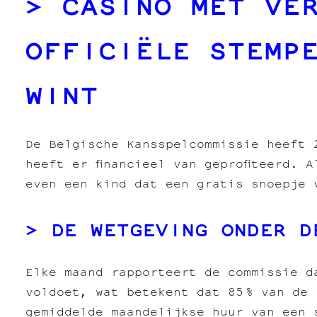
CASINO MET VE
OFFICIËLE STEMP
WINT
De Belgische Kansspelcommissie heeft 
heeft er financieel van geprofiteerd. 
even een kind dat een gratis snoepje 
DE WETGEVING ONDER D
Elke maand rapporteert de commissie d
voldoet, wat betekent dat 85 % van de
gemiddelde maandelijkse huur van een 