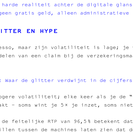
 harde realiteit achter de digitale glans
geen gratis geld, alleen administratieve 
ITTER EN HYPE
esso, maar zijn volatiliteit is lage; je 
delen van een claim bij de verzekeringsma
: Waar de glitter verdwijnt in de cijfers
ogere volatiliteit; elke keer als je de “
akt – soms wint je 5 × je inzet, soms nie
 de feitelijke RTP van 96,5 % betekent da
illen tussen de machines laten zien dat d