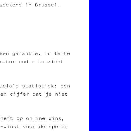
weekend in Brussel.
een garantie. In feite
rator onder toezicht
uciale statistiek: een
een cijfer dat je niet
 heft op online wins,
o‑winst voor de speler