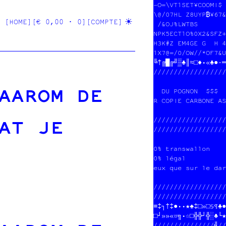
AN-CHAT ET MOOMIN 
T MANGÉ TOUS LES S
[HOME]
[€ 0,00 · 0]
[COMPTE]
 CROQUETTES       
LP HELP           
          ╚       
////////////////┐/
╚†♥█╔╝┘♣║≈□♦•«♣●·═
//////////////////
AAROM DE
  DU POGNON  $$$  
R COPIE CARBONE AS
AT JE
//////////////////
//////////////////
0% transwallon    
0% légal          
eux que sur le dar
//////////////////
//////////////////
≡╝┐†‡●••★♠‡□»□§¶♣●
□┘»»«¤╗•☆□╬╬╬♥░♣└★
///////////////╝//