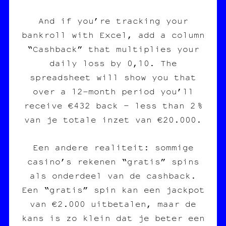
And if you’re tracking your
bankroll with Excel, add a column
“Cashback” that multiplies your
daily loss by 0,10. The
spreadsheet will show you that
over a 12‑month period you’ll
receive €432 back – less than 2 %
van je totale inzet van €20.000.
Een andere realiteit: sommige
casino’s rekenen “gratis” spins
als onderdeel van de cashback.
Een “gratis” spin kan een jackpot
van €2.000 uitbetalen, maar de
kans is zo klein dat je beter een