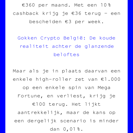
€360 per maand. Met een 10 %
cashback krijg je €36 terug – een
bescheiden €3 per week.
Gokken Crypto België: De koude
realiteit achter de glanzende
beloftes
Maar als je in plaats daarvan een
enkele high‑roller zet van €1.000
op een enkele spin van Mega
Fortune, en verliest, krijg je
€100 terug. Het lijkt
aantrekkelijk, maar de kans op
een dergelijk scenario is minder
dan 0,01 %.