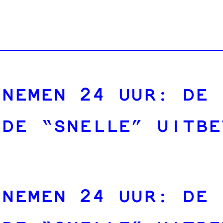
PNEMEN 24 UUR: DE 
 DE “SNELLE” UITBE
PNEMEN 24 UUR: DE 