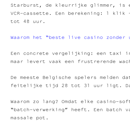
Starburst, de kleurrijke glimmer, is 
VCR‑cassette. Een berekening: 1 klik 
tot 48 uur.
Waarom het “beste live casino zonder 
Een concrete vergelijking: een taxi i
maar levert vaak een frustrerende wac
De meeste Belgische spelers melden da
feitelijke tijd 28 tot 31 uur ligt. D
Waarom zo lang? Omdat elke casino‑sof
“batch‑verwerking” heeft. Een batch v
massale pot.