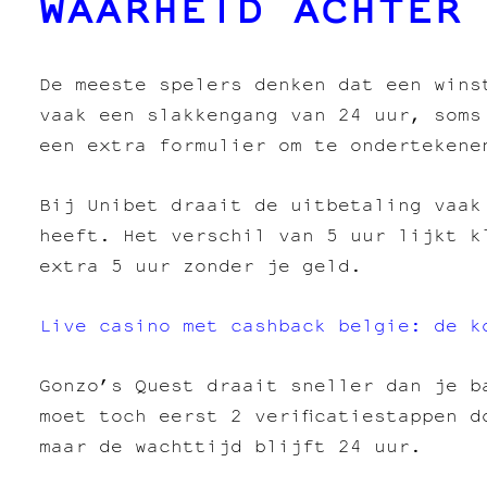
WAARHEID ACHTER
De meeste spelers denken dat een wins
vaak een slakkengang van 24 uur, soms
een extra formulier om te ondertekene
Bij Unibet draait de uitbetaling vaak
heeft. Het verschil van 5 uur lijkt k
extra 5 uur zonder je geld.
Live casino met cashback belgie: de k
Gonzo’s Quest draait sneller dan je b
moet toch eerst 2 verificatiestappen 
maar de wachttijd blijft 24 uur.