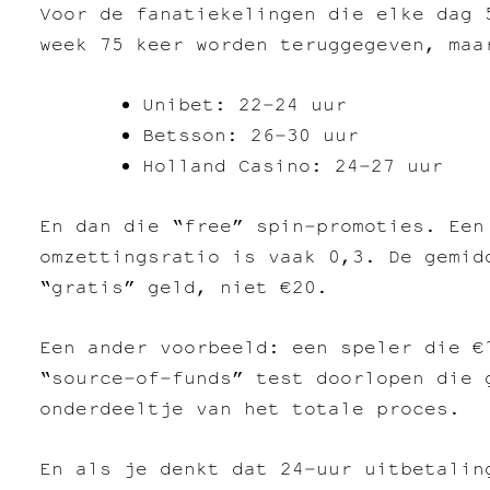
Voor de fanatiekelingen die elke dag 
week 75 keer worden teruggegeven, maa
Unibet: 22‑24 uur
Betsson: 26‑30 uur
Holland Casino: 24‑27 uur
En dan die “free” spin‑promoties. Een
omzettingsratio is vaak 0,3. De gemid
“gratis” geld, niet €20.
Een ander voorbeeld: een speler die €
“source‑of‑funds” test doorlopen die 
onderdeeltje van het totale proces.
En als je denkt dat 24‑uur uitbetalin