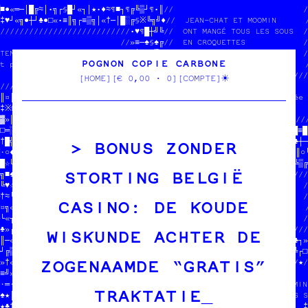
■●«═─│█╔≈│•╗┌§█┘«┐║★•♦≈¶■┐¶╔╚▒┘¶•║//                           /

‡♥┘«╗●┼┘♣●□«•≡║╗█≡╔╗│«†─│█░╔§※╚┐╝♦//  JEAN-CHAT ET MOOMIN      /
///////////////////////////•♥¶█┼╝╚//  ONT MANGÉ TOUS LES SOUS  /

                         //»≡▓♠§♠╔//  EN CROQUETTES            /

TENIR LE PROJET          //╗│╔╬¶▓♦//  HELP HELP                /

Skip
POGNON COPIE CARBONE
t pour l'image imprimée  //※†♦†§░///////////////////////////   /
                         //♥¤☆╚†«//                       //////

to
[HOME]
[€ 0,00 · 0]
[COMPTE]
///////////////////////////╝○≡♠♠«//  on fait des pin's    //    

content
║¤│≈□●╚«╬○»█☆¶☆░§┼╗╗▒★╔╚‡★┼≈╔•░─‡//  des affiches         //mée 

‡※└▒※╚«≡■¶╔※□†§§□¤┘╗█○·‡╝┼┐♠│☆┘○▓//  des cartes postales  //   
▓»║║○┌╔†♣○≡¶•§♦║▒≈»┼※•░////////////  des posters          //////
□═░※█■┘┌○│●♣¤※†♦║≡≡╚╝└§//        //                       //█≡†♦
BONUS ZONDER
†█╬♥♥░»╗└†▒│♠┘█╔■●║░┼▓•//  SOUTEN/////////////////////////¤/¤♣┼─

·○♦♥═░┌¶★★☆※●▓•»╗§█··≈»//  tout pour l'image imprimée┌║/‡═▓«»║○└
♣☆╚└═¶▓♥█♦█╬═▓■‡≡┐═░═·╝//                              ═¤☆»♠★╚▒╔

STORTING BELGIË
┼╔♠§♠┐«☆█┐│╚┼╗░╔·●■•╝☆‡/////////////////////////////////////////

╚♥☆▓╚////////////////////////////                       3/     /

†≈└☆♥//                        //  onX-₿O¥+XC¥ 6in0s8   /G     /

CASINO: DE KOUDE
¤╗«»※//  JEAN-CHAT ET MOOMIN   //  1OWLaEf&GVe13  &X   -//mée  /
└«┐♥═//  ONT MANGÉ TOUS LES SOU//  dOs &art&s |9PPa3Q9  /B     /

WISKUNDE ACHTER DE
♣»┌·•//  EN CROQUETTES         // W1e8 pKHt#X/51₿|3 |  S////////

║─«─§//  HELP HELP             /U 7|YE A‡FC |N=CO* Y@W& /X·╬●♣┐»

┘╔▒¤☆//                        &/B//J€Q/R///X/5K&//T+R%/YD※□╚┌□≡
ZOGENAAMDE “GRATIS”
»†«└┘///////////////////////////////╗─┼░////////////////////█/★/

≡╝»♦■═«╗▒█≈※▒┘▓♦♥¶┼§┘☆¤♦♦╬▒♠□¤■§░☆·└╔☆┘♣//                 »    
·═·☆○♥«╗※·♣┐╔■│╝¶♣•─□▒•☆═█¤■♣┼¶※★‡▓‡«└•│//  JEAN-CHAT ET MOOMIN●
TRAKTATIE
♠★┌§╔★║░╚═░≡●┌¶≈¶□†‡┼★≈□«≈§♥▒─†●‡•█»○┘▓═//  ONT MANGÉ TOUS╝L┌S S

★♣†♦»☆★‡╬≡═║═♥▒╚░═§▒■▓«§╝╝□╬┌○≈╬─«□░≈♥└■//  EN CROQUETTES      ‡
