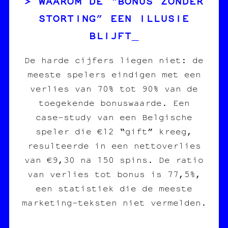
WAAROM DE “BONUS ZONDER
STORTING” EEN ILLUSIE
BLIJFT
De harde cijfers liegen niet: de
meeste spelers eindigen met een
verlies van 70% tot 90% van de
toegekende bonuswaarde. Een
case‑study van een Belgische
speler die €12 “gift” kreeg,
resulteerde in een nettoverlies
van €9,30 na 150 spins. De ratio
van verlies tot bonus is 77,5%,
een statistiek die de meeste
marketing‑teksten niet vermelden.