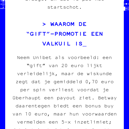
♦«▒‡♣┐●♣▓☆░│♠☆♠█●//  100% légal                //▓§»‡═≈▒▓●╚♥§≈¤●○
startschot.
§═╝┼♣┼╗│▓▒♣╬╔╬┐★█//  mieux que sur le darkweb  //‡╝»★┼╬┌•└★¶•♣█═
WAAROM DE
“GIFT”‑PROMOTIE EEN
VALKUIL IS
Neem Unibet als voorbeeld: een
“gift” van 20 euro lijkt
verleidelijk, maar de wiskunde
zegt dat je gemiddeld 0,70 euro
per spin verliest voordat je
überhaupt een payout ziet. Betway
daarentegen biedt een bonus buy
van 10 euro, maar hun voorwaarden
vermelden een 5‑x inzetlimiet;