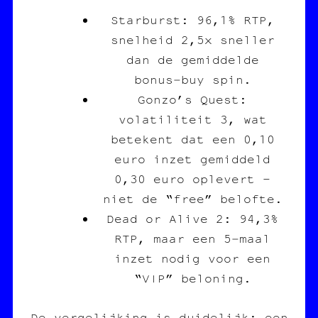
Starburst: 96,1% RTP,
snelheid 2,5x sneller
dan de gemiddelde
bonus‑buy spin.
Gonzo’s Quest:
volatiliteit 3, wat
betekent dat een 0,10
euro inzet gemiddeld
0,30 euro oplevert –
niet de “free” belofte.
Dead or Alive 2: 94,3%
RTP, maar een 5‑maal
inzet nodig voor een
“VIP” beloning.
De vergelijking is duidelijk: een