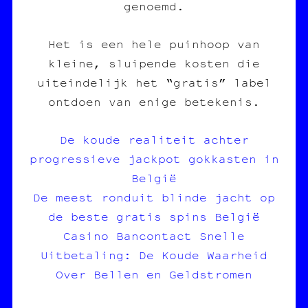
genoemd.
Het is een hele puinhoop van
kleine, sluipende kosten die
uiteindelijk het “gratis” label
ontdoen van enige betekenis.
De koude realiteit achter
progressieve jackpot gokkasten in
België
De meest ronduit blinde jacht op
de beste gratis spins België
Casino Bancontact Snelle
Uitbetaling: De Koude Waarheid
Over Bellen en Geldstromen