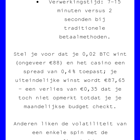
Verwerkingstijd: 7‑15
minuten versus 2
seconden bij
traditionele
betaalmethoden.
Stel je voor dat je 0,02 BTC wint
(ongeveer €88) en het casino een
spread van 0,4 % toepast; je
uiteindelijke winst wordt €87,65
– een verlies van €0,35 dat je
toch niet opmerkt totdat je je
maandelijkse budget checkt.
Anderen liken de volatiliteit van
een enkele spin met de