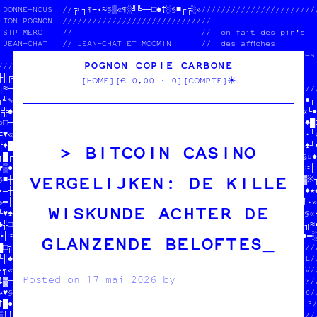
 DONNE-NOUS  //╔○┐¶≡•≈§▒«¶░╝╚┼─□♠‡░§■┌╔░»////////////////////////
 TON POGNON  //////////////////////////////                      
 STP MERCI   //                          //  on fait des pin's   
 JEAN-CHAT   // JEAN-CHAT ET MOOMIN      //  des affiches        

             // ONT MANGÉ TOUS LES SOUS  //  des cartes postales 
Skip
POGNON COPIE CARBONE
/////////////// EN CROQUETTES            //  des posters         
┼║╔┘≡♠░≡□─«▓//  HELP HELP                //                      
to
[HOME]
[€ 0,00 · 0]
[COMPTE]
╗·─═╬▓○█▓♥╔‡//                           ////////////////////////
content
┌╝§★»»¤†‡♦┐═///////////////////////////////              //║♦└●┐┌
╬╬♠═†┌╬§§•///////////////////////////♣¤«※//  DONNE-NOUS  //╗┘«└●
○□─≡█╚▒○•○//              //       //★•‡█//  TON POGNON  //»╬╝♣█‡
≡♥«╬╗≈·»≡†//  DONNE-NOUS  //n's    //▓└╝╚//  STP MERCI   //╔♥¶•└«
BITCOIN CASINO
┌♦█╝‡┐«┐═█//  TON POGNON  //       //§█┐█//  JEAN-CHAT   //╚♣§♠┘●
┐█┌┐┘▒♦≡‡┼//  STP MERCI   //tales  //═≡♦※//              //«♦§¤♦
♥▒●¶¤┌●♣†‡//  JEAN-CHAT   /////////////////////////////////•│‡≈│┼
VERGELIJKEN: DE KILLE
§■┘≈┌└╚≡♥※//              //                        //═░♣▒«╬♠▓※┐
•═┼▒╔○▓└•§//////////////////$$  DU POGNON  $$$      //»·♦─≡»▓♠♦★♠
§═│≡¶═│╝†■¶♦╗♥└╔┘╝★═»¶─//  POUR COPIE CARBONE ASBL  //¤※¶─≈•▒†•»
WISKUNDE ACHTER DE
└♥♠‡┐│▓※★╚│†╚≡═★«●♦═§┘☆//                           //※▒□╚★░┐§«•
•╬□«■┘█///////////////////////////////////////////////╝§»└♣─♦§╗≈●
GLANZENDE BELOFTES
╬┼≈†♦▒»//                           //■♥※■»┼«╝≈♦☆•┘☆«─╝▓┼═║♠•♦═░
█□╗♦»┼≡//  $$$  DU POGNON  $$$   /K//////////////////////////////
└║♠═¶§♦//  POUR COPIE CARBONE ASB//                           O//
•╗«‡║≡│//                        //  JEAN-CCAT ET MOO₿IN      ///
Posted on
17 mai 2026
by
‡▓═││─§////////////////////////////  O@T MANGÉ TOUS LHS SOU&  ///
»♥§─═★☆●♥☆╚·☆//                  //  EN 9RO3UETTES            M//
†█●≈═└══♦※●‡█//  PAPIER /// CARBO//  HELP HELP                //
▒††═«╚╗╚┼┌♣≈★//  fanzine /// édit////////////////\//6  O B   1///