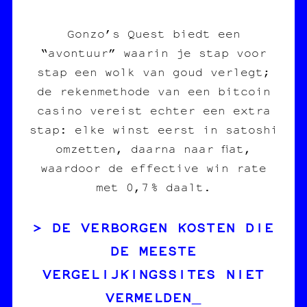
Gonzo’s Quest biedt een
“avontuur” waarin je stap voor
stap een wolk van goud verlegt;
de rekenmethode van een bitcoin
casino vereist echter een extra
stap: elke winst eerst in satoshi
omzetten, daarna naar fiat,
waardoor de effective win rate
met 0,7 % daalt.
DE VERBORGEN KOSTEN DIE
DE MEESTE
VERGELIJKINGSSITES NIET
VERMELDEN