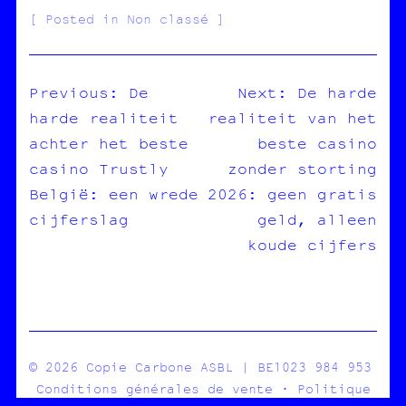
Posted in Non classé
Previous:
De
Next:
De harde
harde realiteit
realiteit van het
NAVIGATION
achter het beste
beste casino
DE
casino Trustly
zonder storting
L’ARTICLE
België: een wrede
2026: geen gratis
cijferslag
geld, alleen
koude cijfers
© 2026 Copie Carbone ASBL | BE1023 984 953
Conditions générales de vente
·
Politique