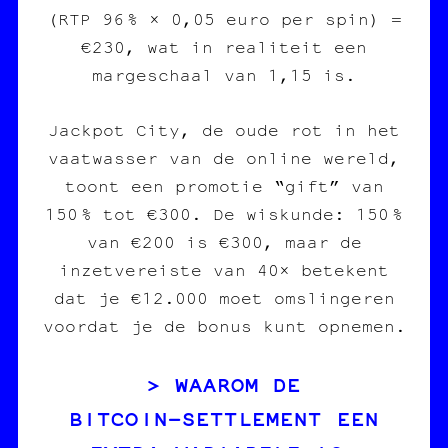
(RTP 96 % × 0,05 euro per spin) =
€230, wat in realiteit een
margeschaal van 1,15 is.
Jackpot City, de oude rot in het
vaatwasser van de online wereld,
toont een promotie “gift” van
150 % tot €300. De wiskunde: 150 %
van €200 is €300, maar de
inzetvereiste van 40× betekent
dat je €12.000 moet omslingeren
voordat je de bonus kunt opnemen.
WAAROM DE
BITCOIN‑SETTLEMENT EEN