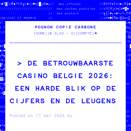
─♣†▓░╝╝♠└┘※╔•♣•□♥═░█┌※╔«//  des affiches         //‡≈≈¶★†○□●•«┼●┐
//////////////////////////  des cartes postales  //»└░※┌□═░≡♥▓♠·
                        //  des posters          //╗│░♦┐»♠○»└┘†└♦
EAN-CHAT ET MOOMIN      //                       //«¤≡■╔╚★─║┼═¤▒┌
NT MANGÉ TOUS LES SOUS  ///////////////////////////☆┐†«┐□»♦☆╬▒»●╗
Skip
POGNON COPIE CARBONE
N CROQUETTES            //«╔†♣─░♥═«│♠┘▒‡┼╝┼□※«♥●♣§■□☆┌┌¶·♣□≡•┼§┐
ELP HELP                //★╝¤┼¤╔♦≡▒•★※♣╗†┐┌■┐♣│·♦╗★╗└╚‡♥█♣╝└░≈┌╔
to
[HOME]
[€ 0,00 · 0]
[COMPTE]
                        //●░■//////////////////////////////////╬▒
content
//////////////////////////▓║♠//                       //     //§¤
♣※█·║│▒¤«☆♣─§┘□┘§╔╚▓♥│▒╗≈┘»═○//  PAPIER /// CARBONE   //     //█
■»♥♦□■╝»╬‡♥♠┌★※†¶░╚╝░¶║■╗┘█♣╬//  fanzine /// édition  //mée  //┘
╗╚╗●┘░▒▓§┘┐─¤┐•┘┌»┌■※╗▓╚┘○□♣│//  charleroi /// diy    //     //※
DE BETROUWBAARSTE
•¶¤•≈≡☆▓┘╔█┘///////////////////                       /////////‡«
▓╝┌┼█★║░•☆★┌//               ////////////////////////////////▒///
└«╝║○┼§█≡╝‡≡//  $$$  DU POGNON  $$$      //                      
CASINO BELGIE 2026:
╔‡└■♥╝○┘♥□★«//  POUR COPIE CARBONE ASBL  //  on fait des pin's   
▓▓┐•¶═‡░¶○╚§//                           //  des affiches        

»─╔║♠╬┌▓■♥§│///////////////////////////////  des cartes postales 
EEN HARDE BLIK OP DE
╝┐□♥╗•○┌»♣■★//                       //░▓//  des posters         
•★▓┐█•║♣♦═╗░///////////////////////////═└//                    ≡ 
CIJFERS EN DE LEUGENS
///////////////////////////╗□╔·█•·┌≈♥†♥╗┼////////////////////////
                         //╗♠○▓♦╔♠†·═╝«●★‡///////////////////////
$$$  DU POGNON  $$$ ////////////////////////                     
POUR COPIE CARBONE A//              //    //  $$$  DU POGNONN $$$
Posted on
17 mai 2026
by
                    //  DONNE-NOUS  //BONE//  PWUR &OHIE CALBCNE 
//////////////////////  TON POGNON  //itio//   £ 0 J     4       
♦└¶█¶¤┘╝░░♠※│※★•«•╬○//  STP MERCI   //diy //C//1////Y//\///€/M/W
♣»•///////////////////2//D/Y4/€////R//    ///////////////////////