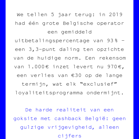
We tellen 5 jaar terug: in 2019
had één grote Belgische operator
een gemiddeld
uitbetalingspercentage van 93 % –
een 3,3‑punt daling ten opzichte
van de huidige norm. Een rekensom
van 1.000 € inzet levert nu 970 €,
een verlies van €30 op de lange
termijn, wat elk “exclusief”
loyaliteitsprogramma ondermijnt.
De harde realiteit van een
goksite met cashback België: geen
gulzige vrijgevigheid, alleen
cijfers