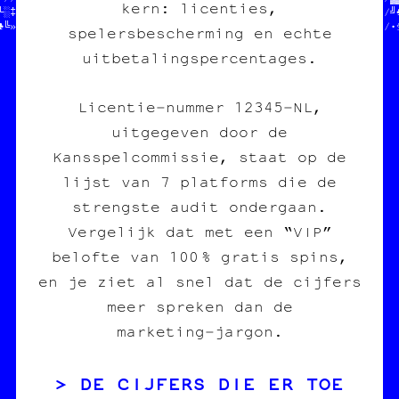
kern: licenties,
|R&HT+G/8HED\OO4  1EXW X4ur l'image imprimée  // JEAN-CHAT   //╝♣
K3GBO%₿PXDUAVB//$Z5|/FDKG                     //             //•
spelersbescherming en echte
uitbetalingspercentages.
Licentie‑nummer 12345‑NL,
uitgegeven door de
Kansspelcommissie, staat op de
lijst van 7 platforms die de
strengste audit ondergaan.
Vergelijk dat met een “VIP”
belofte van 100 % gratis spins,
en je ziet al snel dat de cijfers
meer spreken dan de
marketing‑jargon.
DE CIJFERS DIE ER TOE