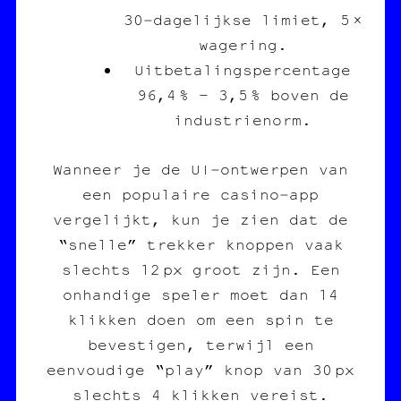
30‑dagelijkse limiet, 5 ×
wagering.
Uitbetalingspercentage
96,4 % – 3,5 % boven de
industrienorm.
Wanneer je de UI‑ontwerpen van
een populaire casino‑app
vergelijkt, kun je zien dat de
“snelle” trekker knoppen vaak
slechts 12 px groot zijn. Een
onhandige speler moet dan 14
klikken doen om een spin te
bevestigen, terwijl een
eenvoudige “play” knop van 30 px
slechts 4 klikken vereist.