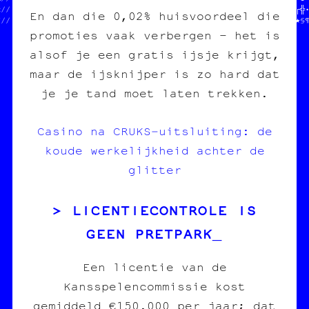
«//  des affiches         //   //NIR LE PROJET          //░┐░└┌╬•

En dan die 0,02% huisvoordeel die
¶//  des cartes postales  //b  //pour l'image imprimée  //─¤█§★§
promoties vaak verbergen – het is
alsof je een gratis ijsje krijgt,
maar de ijsknijper is zo hard dat
je je tand moet laten trekken.
Casino na CRUKS‑uitsluiting: de
koude werkelijkheid achter de
glitter
LICENTIECONTROLE IS
GEEN PRETPARK
Een licentie van de
Kansspelencommissie kost
gemiddeld €150.000 per jaar; dat