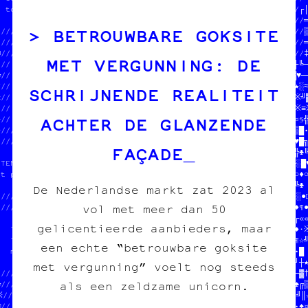
  tout pour l'image imprimée  ////  100% transwallon          /┌│
                              ////  100% légal                //═
BETROUWBARE GOKSITE
//////////////////////////////////  mieux que sur le darkweb  //▒
//////////////////////////////♥□//                            //═
■////////////////////////////////////·/////‡///─╬///╚·////┼/○///‡
MET VERGUNNING: DE
┘//              //           //※·□│─╚♠┼※≈☆•□»§╗★┐╬▓‡┌♠‡╔♣¤★□┼●─
╚//  DONNE-NOUS  //OOMIN      ////////////////////////////≈※┐▓♥♣┐
¶//  TON POGNON  // LES SOUS  ///              //       //█★○♣★░≈
SCHRIJNENDE REALITEIT
«//  STP MERCI   //           ///  DONNE-NOUS  //BONE   //»·≈○※╝▓
┘//  JEAN-CHAT   //           ///  TON POGNON  //ition  //»»■┼※≡
ACHTER DE GLANZENDE
☆//              //           ///  STP MERCI   //diy    //▒†┐░¤§╬
●////////////////////////////////  JEAN-CHAT   //       //╬≈♥▒▒█•
////////////////////////////♥═╚//              ///////////┘╬☆┐♥█╗
FAÇADE
                          ////////////////////╬//♣█═★┌┌┘»•†╚▒┌╬♣╚
UTENIR LE PROJET          //                //♠╔≡¶»║†▒•☆╝※╔‡¶┼░█♥
ut pour l'image imprimée  //it des pin's    //§¤•○†╗□╚╝•■♥♠╝♠▓○♦○
                          //ffiches         //▓│★╬═□○║●│─§║☆╬«╚╚♣

De Nederlandse markt zat 2023 al
////////////////////////////artes postales  //¤»※●●┌╝└○♥≈╚♣╗☆☆░●□
vol met meer dan 50
///////////////////////////////ers          //♦┼■┌«╚¤╝♣─█╗╗┐¤╗♦¶●
/                            // ///////////////////////////┐♣║┌««
gelicentieerde aanbieders, maar
/  100% transwallon          /////                       //┼★‡♦·※
/  100% légal                //≈//  on fait des pin's    //┼¶╝¶☆╝
een echte “betrouwbare goksite
/  mieux que sur le darkweb  //┌//  des affiches         //♣†│♥•█

/                            //○//  des cartes postales  //█●‡┘┼★
met vergunning” voelt nog steeds
///////////////////////////////●//  des posters          //○╚♣─▓†
als een zeldzame unicorn.
╔/////////////////////////////////                       //‡†█♠╔▒
※//                       //   ////////////////////////////♥└·╝║☆
□//  on fait des pin's    //   //                       //└●♦○•♠¤