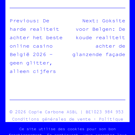
Previous:
De
Next:
Goksite
harde realiteit
voor Belgen: De
NAVIGATION
achter het beste
koude realiteit
DE
online casino
achter de
L’ARTICLE
België 2026 –
glanzende façade
geen glitter,
alleen cijfers
© 2026 Copie Carbone ASBL | BE1023 984 953
Conditions générales de vente
·
Politique
de confidentialité
Ce site utilise des cookies pour son bon
fonctionnement. En continuant, vous acceptez leur