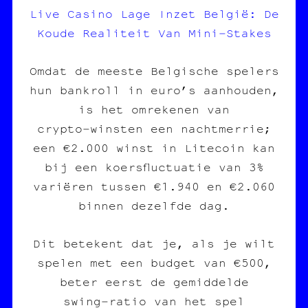
Live Casino Lage Inzet België: De
Koude Realiteit Van Mini‑Stakes
Omdat de meeste Belgische spelers
hun bankroll in euro’s aanhouden,
is het omrekenen van
crypto‑winsten een nachtmerrie;
een €2.000 winst in Litecoin kan
bij een koersfluctuatie van 3%
variëren tussen €1.940 en €2.060
binnen dezelfde dag.
Dit betekent dat je, als je wilt
spelen met een budget van €500,
beter eerst de gemiddelde
swing‑ratio van het spel