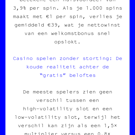
3,9% per spin. Als je 1.000 spins
maakt met €1 per spin, verlies je
gemiddeld €39, wat je nettowinst
van een welkomstbonus snel
opslokt.
Casino spelen zonder storting: De
koude realiteit achter de
“gratis” beloftes
De meeste spelers zien geen
verschil tussen een
high‑volatility slot en een
low‑volatility slot, terwijl het
verschil kan zijn als een 1,5×
multiplier versus een 0,8×