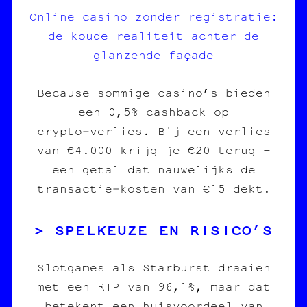
Online casino zonder registratie:
de koude realiteit achter de
glanzende façade
Because sommige casino’s bieden
een 0,5% cashback op
crypto‑verlies. Bij een verlies
van €4.000 krijg je €20 terug –
een getal dat nauwelijks de
transactie‑kosten van €15 dekt.
SPELKEUZE EN RISICO’S
Slotgames als Starburst draaien
met een RTP van 96,1%, maar dat
betekent een huisvoordeel van