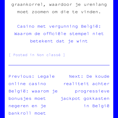
graankorrel, waardoor je urenlang
moet zoomen om die te vinden.
Casino met vergunning België:
Waarom de officiële stempel niet
betekent dat je wint
Posted in Non classé
Previous:
Legale
Next:
De koude
online casino
realiteit achter
NAVIGATION
België: waarom je
progressieve
DE
bonusjes moet
jackpot gokkasten
L’ARTICLE
negeren en je
in België
bankroll moet