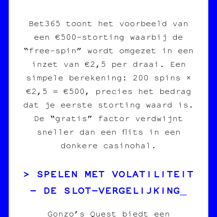
Bet365 toont het voorbeeld van
een €500‑storting waarbij de
“free‑spin” wordt omgezet in een
inzet van €2,5 per draai. Een
simpele berekening: 200 spins ×
€2,5 = €500, precies het bedrag
dat je eerste storting waard is.
De “gratis” factor verdwijnt
sneller dan een flits in een
donkere casinohal.
SPELEN MET VOLATILITEIT
– DE SLOT‑VERGELIJKING
Gonzo’s Quest biedt een