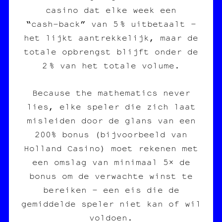
casino dat elke week een
“cash‑back” van 5 % uitbetaalt –
het lijkt aantrekkelijk, maar de
totale opbrengst blijft onder de
2 % van het totale volume.
Because the mathematics never
lies, elke speler die zich laat
misleiden door de glans van een
200% bonus (bijvoorbeeld van
Holland Casino) moet rekenen met
een omslag van minimaal 5× de
bonus om de verwachte winst te
bereiken – een eis die de
gemiddelde speler niet kan of wil
voldoen.