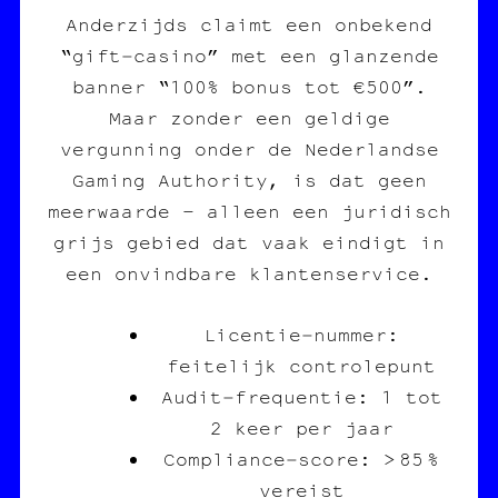
Anderzijds claimt een onbekend
“gift‑casino” met een glanzende
banner “100% bonus tot €500”.
Maar zonder een geldige
vergunning onder de Nederlandse
Gaming Authority, is dat geen
meerwaarde – alleen een juridisch
grijs gebied dat vaak eindigt in
een onvindbare klantenservice.
Licentie‑nummer:
feitelijk controlepunt
Audit‑frequentie: 1 tot
2 keer per jaar
Compliance‑score: > 85 %
vereist