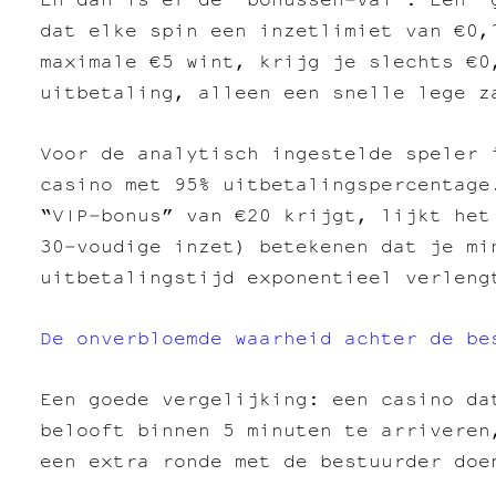
dat elke spin een inzetlimiet van €0,
maximale €5 wint, krijg je slechts €0
uitbetaling, alleen een snelle lege z
Voor de analytisch ingestelde speler 
casino met 95% uitbetalingspercentage
“VIP‑bonus” van €20 krijgt, lijkt het
30‑voudige inzet) betekenen dat je mi
uitbetalingstijd exponentieel verleng
De onverbloemde waarheid achter de be
Een goede vergelijking: een casino da
belooft binnen 5 minuten te arriveren
een extra ronde met de bestuurder doe