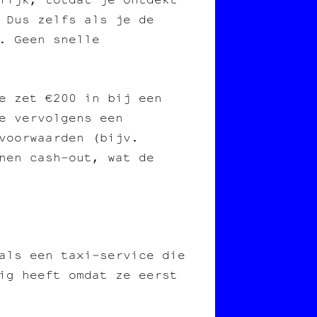
 Dus zelfs als je de
. Geen snelle
e zet €200 in bij een
e vervolgens een
voorwaarden (bijv.
nen cash‑out, wat de
als een taxi‑service die
ig heeft omdat ze eerst