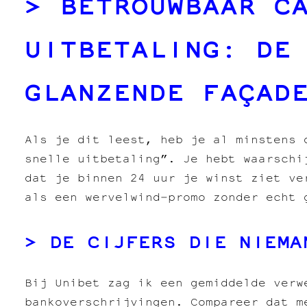
BETROUWBAAR C
UITBETALING: DE
GLANZENDE FAÇAD
Als je dit leest, heb je al minstens 
snelle uitbetaling”. Je hebt waarschi
dat je binnen 24 uur je winst ziet ve
als een wervelwind‑promo zonder echt 
DE CIJFERS DIE NIEMA
Bij Unibet zag ik een gemiddelde verw
bankoverschrijvingen. Compareer dat m