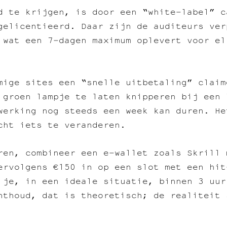
d te krijgen, is door een “white‑label” c
gelicentieerd. Daar zijn de auditeurs ver
 wat een 7‑dagen maximum oplevert voor el
mige sites een “snelle uitbetaling” claim
 groen lampje te laten knipperen bij een 
werking nog steeds een week kan duren. He
cht iets te veranderen.
ren, combineer een e‑wallet zoals Skrill 
ervolgens €150 in op een slot met een hit
 je, in een ideale situatie, binnen 3 uur
nthoud, dat is theoretisch; de realiteit 