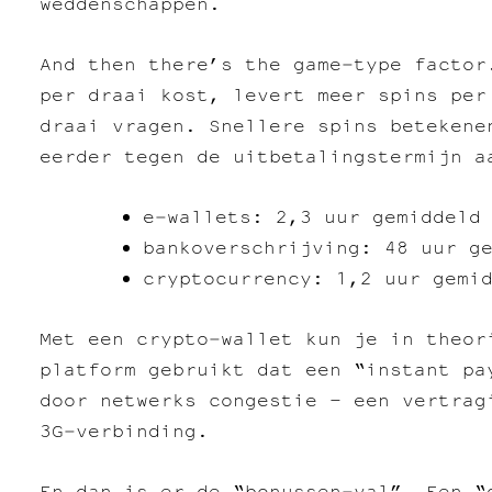
weddenschappen.
And then there’s the game‑type factor
per draai kost, levert meer spins per
draai vragen. Snellere spins betekene
eerder tegen de uitbetalingstermijn a
e‑wallets: 2,3 uur gemiddeld
bankoverschrijving: 48 uur g
cryptocurrency: 1,2 uur gemi
Met een crypto‑wallet kun je in theor
platform gebruikt dat een “instant pa
door netwerks congestie – een vertrag
3G‑verbinding.
En dan is er de “bonussen‑val”. Een “