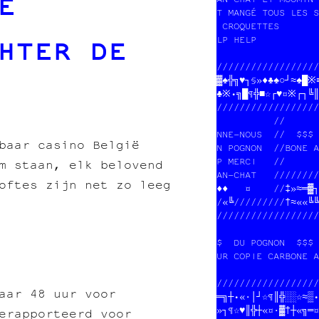
E
T MANGÉ TOUS LES S
 CROQUETTES       
HTER DE
LP HELP           
//////////////////
▓♠╬╗♥┐§»♦♣♠○┘♠♠♣※≡
♣※•╗█¶╬■☆┌♥¤※┌┐╚║╗
//////////////////
          //      
NNE-NOUS  //  $$$ 
baar casino België
N POGNON  //BONE A
P MERCI   //      
m staan, elk belovend
AN-CHAT   ////////
oftes zijn net zo leeg
♦♦  ●¤    //‡»≈═▓┐
/«╚/////////†≈««╚╚
//////////////////
$  DU POGNON  $$$ 
UR COPIE CARBONE A
//////////////////
aar 48 uur voor
═╗┼•«·│┘☆¶║╬░░☆┼▒•
»┐¶☆♥║╬┼«¤█▓†┼«╗═¤
erapporteerd voor