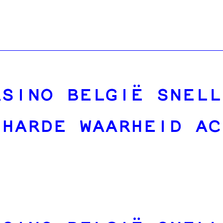
ASINO BELGIË SNELL
 HARDE WAARHEID AC
E